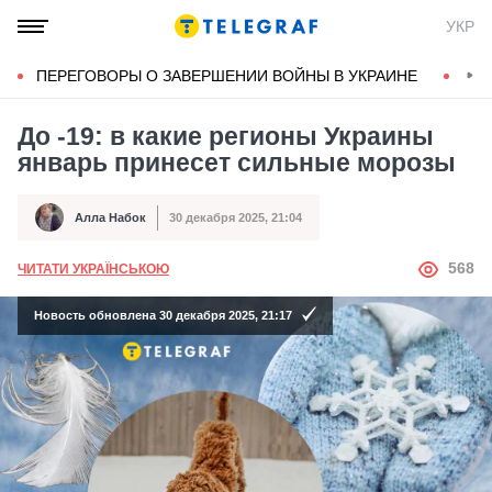
УКР
ПЕРЕГОВОРЫ О ЗАВЕРШЕНИИ ВОЙНЫ В УКРАИНЕ
КОН
До -19: в какие регионы Украины
январь принесет сильные морозы
Алла Набок
30 декабря 2025, 21:04
Автор
Дата публикации
АВТОР
568
ЧИТАТИ УКРАЇНСЬКОЮ
Новость обновлена 30 декабря 2025, 21:17