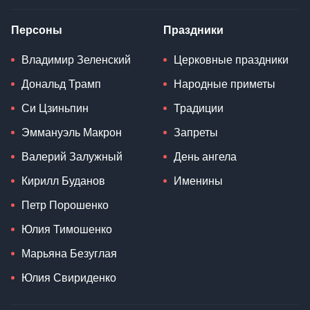
Персоны
Праздники
Владимир Зеленский
Церковные праздники
Дональд Трамп
Народные приметы
Си Цзиньпин
Традиции
Эммануэль Макрон
Запреты
Валерий Залужный
День ангела
Кирилл Буданов
Именины
Петр Порошенко
Юлия Тимошенко
Марьяна Безуглая
Юлия Свириденко