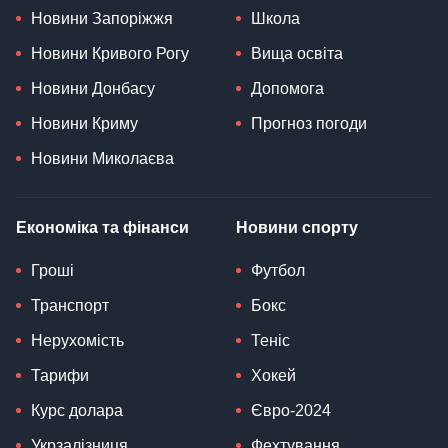
Новини Запоріжжя
Школа
Новини Кривого Рогу
Вища освіта
Новини Донбасу
Допомога
Новини Криму
Прогноз погоди
Новини Миколаєва
Економіка та фінанси
Новини спорту
Гроші
Футбол
Транспорт
Бокс
Нерухомість
Теніс
Тарифи
Хокей
Курс долара
Євро-2024
Укрзалізниця
Фехтування