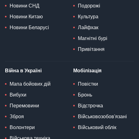
Новини СНД
Подорожі
Новини Китаю
Культура
Новини Беларусі
Лайфхак
Магнітні бурі
Привітання
Війна в Україні
Мобілізація
Мапа бойових дій
Повістки
Вибухи
Бронь
Перемовини
Відстрочка
Зброя
Військовозобов'язані
Волонтери
Військовий облік
Військова техніка