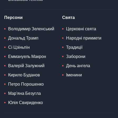
Персони
Свята
Володимир Зеленський
Церковні свята
Дональд Трамп
Народні прикмети
Сі Цзіньпін
Традиції
Еммануель Макрон
Заборони
Валерій Залужний
День ангела
Кирило Буданов
Іменини
Петро Порошенко
Мар'яна Безугла
Юлія Свириденко