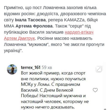
Примітно, що пост Ломаченка захопив кілька
відомих росіян: дзюдоїста, дворазового чемпіона
світу
Інала Тасоєва
, репера KAMAZZа, бійця
ММА
Артема Фролова
. Також "серце" під
публікацією Василя залишив
нардеп-втікач
Артем Дмитрук
. Росіяни масово називають
Ломаченка "мужиком", якого "не змогли прогнути
українці".