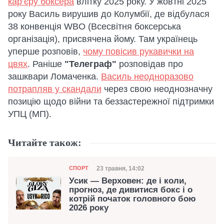
кар’єру боксера
влітку 2025 року. У жовтні 2025
року Василь вирушив до Колумбії, де відбулася
38 конвенція WBO (Всесвітня боксерська
організація), присвячена йому. Там українець
уперше розповів,
чому повісив рукавички на
цвях
. Раніше
"Телеграф"
розповідав про
зашквари Ломаченка.
Василь неодноразово
потрапляв у скандали
через свою неоднозначну
позицію щодо війни та беззастережної підтримки
УПЦ (МП).
Читайте також:
Категорія
Дата публікації
23 травня, 14:02
СПОРТ
Усик — Верховен: де і коли,
прогноз, де дивитися бокс і о
котрій початок головного бою
2026 року