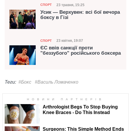
Категорія
Дата публікації
23 травня, 15:25
СПОРТ
Усик — Верхувен: всі бої вечора
боксу в Гізі
Категорія
Дата публікації
23 квітня, 19:07
СПОРТ
ЄС ввів санкції проти
"беззубого" російського боксера
Теги:
#Бокс
#Василь Ломаченко