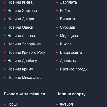
Новини Києва
Зарплата
Новини Харкова
Робота
Новини Дніпра
Виплати
Новини Одеси
Субсидії
Новини Львова
Медицина
Новини Запоріжжя
Школа
Новини Кривого Рогу
Вища освіта
Новини Донбасу
Допомога
Новини Криму
Прогноз погоди
Новини Миколаєва
Економіка та фінанси
Новини спорту
Гроші
Футбол