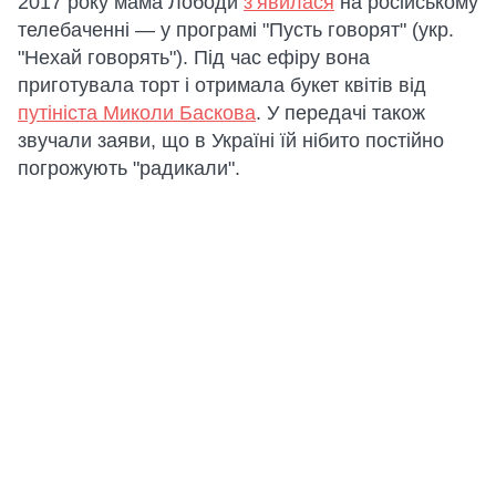
2017 року мама Лободи
з’явилася
на російському
телебаченні — у програмі "Пусть говорят" (укр.
"Нехай говорять"). Під час ефіру вона
приготувала торт і отримала букет квітів від
путініста Миколи Баскова
. У передачі також
звучали заяви, що в Україні їй нібито постійно
погрожують "радикали".