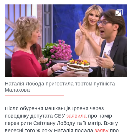
Наталія Лобода пригостила тортом путініста
Малахова
Після обурення мешканців Ірпеня через
поведінку депутата СБУ
заявила
про намір
перевірити Світлану Лободу та її матір. Вже у
вересні того ж року Наталія подала
заяву
про