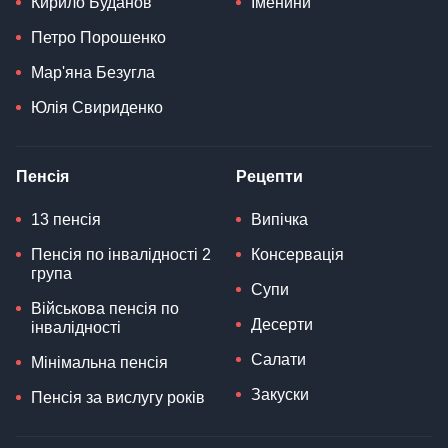
Кирило Буданов
Іменини
Петро Порошенко
Мар'яна Безугла
Юлія Свириденко
Пенсія
Рецепти
13 пенсія
Випічка
Пенсія по інвалідності 2
Консервація
група
Супи
Військова пенсія по
Десерти
інвалідності
Салати
Мінімальна пенсія
Закуски
Пенсія за вислугу років