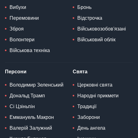
Вибухи
Бронь
Перемовини
Відстрочка
Зброя
Військовозобов'язані
Волонтери
Військовий облік
Військова техніка
Персони
Свята
Володимир Зеленський
Церковні свята
Дональд Трамп
Народні прикмети
Сі Цзіньпін
Традиції
Еммануель Макрон
Заборони
Валерій Залужний
День ангела