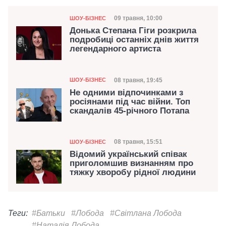
Категорія
Дата публікації
09 травня, 10:00
ШОУ-БІЗНЕС
Донька Степана Гіги розкрила
подробиці останніх днів життя
легендарного артиста
Категорія
Дата публікації
08 травня, 19:45
ШОУ-БІЗНЕС
Не одними відпочинками з
росіянами під час війни. Топ
скандалів 45-річного Потапа
Категорія
Дата публікації
08 травня, 15:51
ШОУ-БІЗНЕС
Відомий український співак
приголомшив визнанням про
тяжку хворобу рідної людини
Теги:
#Батьки
#Лобода
#Світлана Лобода
#Наталія Лобода