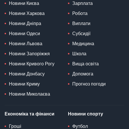
Новини Києва
Зарплата
Новини Харкова
Робота
Новини Дніпра
Виплати
Новини Одеси
Субсидії
Новини Львова
Медицина
Новини Запоріжжя
Школа
Новини Кривого Рогу
Вища освіта
Новини Донбасу
Допомога
Новини Криму
Прогноз погоди
Новини Миколаєва
Економіка та фінанси
Новини спорту
Гроші
Футбол