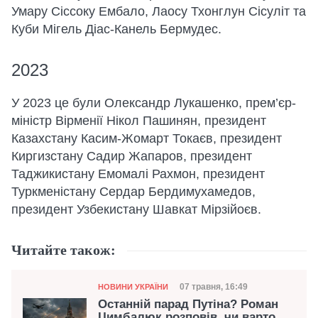
Умару Сіссоку Ембало, Лаосу Тхонглун Сісуліт та
Куби Мігель Діас-Канель Бермудес.
2023
У 2023 це були Олександр Лукашенко, прем’єр-
міністр Вірменії Нікол Пашинян, президент
Казахстану Касим-Жомарт Токаєв, президент
Киргизстану Садир Жапаров, президент
Таджикистану Емомалі Рахмон, президент
Туркменістану Сердар Бердимухамедов,
президент Узбекистану Шавкат Мірзійоєв.
Читайте також:
Категорія
Дата публікації
07 травня, 16:49
НОВИНИ УКРАЇНИ
Останній парад Путіна? Роман
Цимбалюк розповів, чи варто