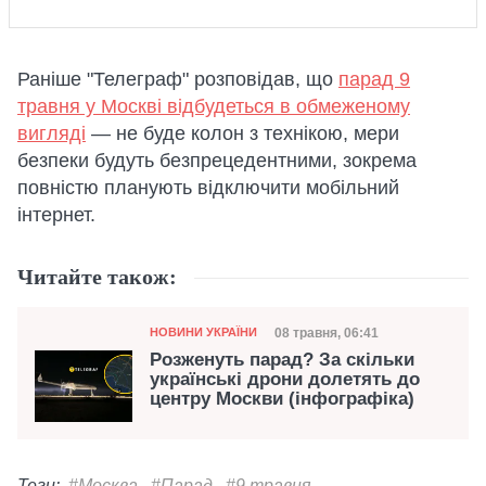
Раніше "Телеграф" розповідав, що
парад 9
травня у Москві відбудеться в обмеженому
вигляді
— не буде колон з технікою, мери
безпеки будуть безпрецедентними, зокрема
повністю планують відключити мобільний
інтернет.
Читайте також:
Категорія
Дата публікації
08 травня, 06:41
НОВИНИ УКРАЇНИ
Розженуть парад? За скільки
українські дрони долетять до
центру Москви (інфографіка)
Теги:
#Москва
#Парад
#9 травня