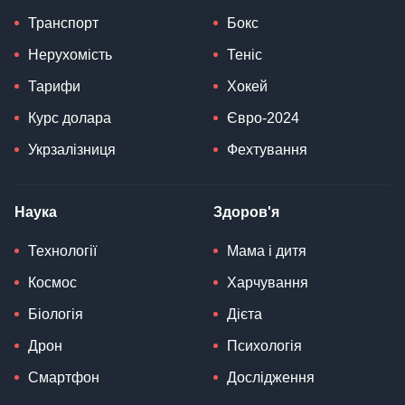
Транспорт
Бокс
Нерухомість
Теніс
Тарифи
Хокей
Курс долара
Євро-2024
Укрзалізниця
Фехтування
Наука
Здоров'я
Технології
Мама і дитя
Космос
Харчування
Біологія
Дієта
Дрон
Психологія
Смартфон
Дослідження