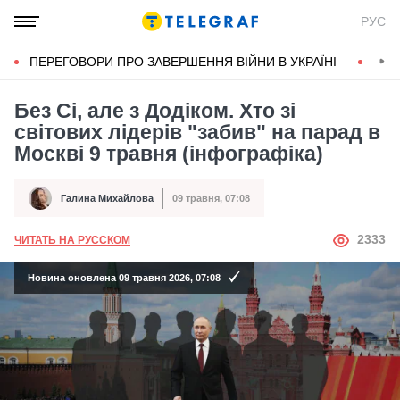
РУС
ПЕРЕГОВОРИ ПРО ЗАВЕРШЕННЯ ВІЙНИ В УКРАЇНІ
КОН
Без Сі, але з Додіком. Хто зі
світових лідерів "забив" на парад в
Москві 9 травня (інфографіка)
Галина Михайлова
09 травня, 07:08
Автор
Дата публікації
АВТОР
2333
ЧИТАТЬ НА РУССКОМ
Новина оновлена 09 травня 2026, 07:08