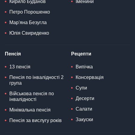
Кирило Буданов
Іменини
Петро Порошенко
Мар'яна Безугла
Юлія Свириденко
Пенсія
Рецепти
13 пенсія
Випічка
Пенсія по інвалідності 2
Консервація
група
Супи
Військова пенсія по
Десерти
інвалідності
Салати
Мінімальна пенсія
Закуски
Пенсія за вислугу років