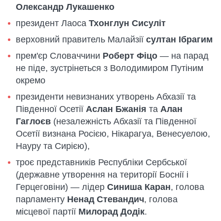
Олександр Лукашенко
президент Лаоса
Тхонглун Сисуліт
верховний правитель Малайзії
султан Ібрагим
прем'єр Словаччини
Роберт Фіцо
— на парад
не піде, зустрінеться з Володимиром Путіним
окремо
президенти невизнаних утворень Абхазії та
Південної Осетії
Аслан Бжанія
та
Алан
Гаглоєв
(незалежність Абхазії та Південної
Осетії визнана Росією, Нікарагуа, Венесуелою,
Науру та Сирією),
троє представників Республіки Сербської
(державне утворення на території Боснії і
Герцеговіни) — лідер
Синиша Каран
, голова
парламенту
Ненад Стевандич
, голова
місцевої партії
Милорад Додік
.