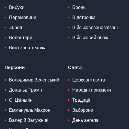
Вибухи
Бронь
Перемовини
Відстрочка
Зброя
Військовозобов'язані
Волонтери
Військовий облік
Військова техніка
Персони
Свята
Володимир Зеленський
Церковні свята
Дональд Трамп
Народні прикмети
Сі Цзіньпін
Традиції
Еммануель Макрон
Заборони
Валерій Залужний
День ангела