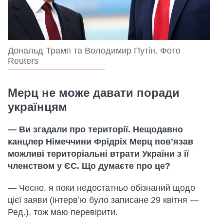
Дональд Трамп та Володимир Путін. Фото
Reuters
Мерц не може давати поради
українцям
— Ви згадали про території. Нещодавно
канцлер Німеччини Фрідріх Мерц пов’язав
можливі територіальні втрати України з її
членством у ЄС. Що думаєте про це?
—
Чесно, я поки недостатньо обізнаний щодо
цієї заяви (інтервʼю було записане 29 квітня —
Ред.), тож маю перевірити.