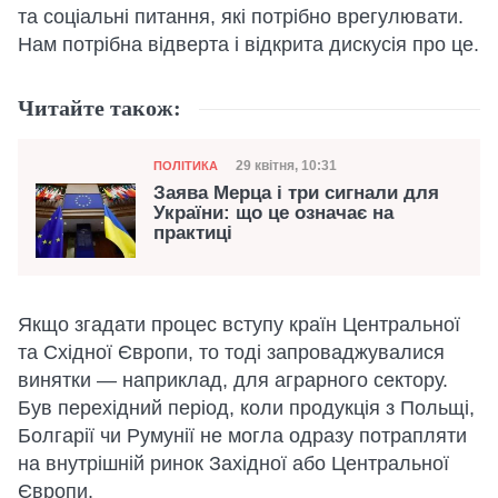
та соціальні питання, які потрібно врегулювати.
Нам потрібна відверта і відкрита дискусія про це.
Читайте також:
Категорія
Дата публікації
29 квітня, 10:31
ПОЛІТИКА
Заява Мерца і три сигнали для
України: що це означає на
практиці
Якщо згадати процес вступу країн Центральної
та Східної Європи, то тоді запроваджувалися
винятки — наприклад, для аграрного сектору.
Був перехідний період, коли продукція з Польщі,
Болгарії чи Румунії не могла одразу потрапляти
на внутрішній ринок Західної або Центральної
Європи.