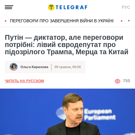
РУС
ПЕРЕГОВОРИ ПРО ЗАВЕРШЕННЯ ВІЙНИ В УКРАЇНІ
КОН
Путін — диктатор, але переговори
потрібні: лівий євродепутат про
підозрілого Трампа, Мерца та Китай
Ольга Кирилова
09 травня, 09:00
Автор
Дата публікації
АВТОР
755
ЧИТАТЬ НА РУССКОМ