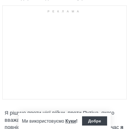
Я рішуче проти цієї війни, проти Путіна, якого
вважаю диктатором, і його адміністрації. Я
Ми використовуємо
Куки
!
Добре
повністю солідарний з Україною. Але водночас
я