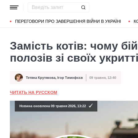
Популярні запити
Маріуполь
Донбас
Зеленський
Л
ПЕРЕГОВОРИ ПРО ЗАВЕРШЕННЯ ВІЙНИ В УКРАЇНІ
К
Замість котів: чому бі
полозів зі своїх укритт
Тетяна Крутякова
,
Ігор Тимофєєв
09 травня, 12:40
Автор
Дата публікації
ЧИТАТЬ НА РУССКОМ
Новина оновлена 09 травня 2026, 13:22