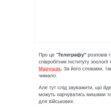
Про це "
Телеграфу"
розповів 
співробітник Інституту зоологі
Марущак
.
За його словами, та
чимало.
Але тут слід зауважити, що йд
можуть харчуватись мишами та
для військових.