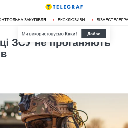
ендліз
Херсон
ОНТРОЛЬНА ЗАКУПІВЛЯ
ЕКСКЛЮЗИВИ
БІЗНЕСТЕЛЕГР
Ми використовуємо
Куки
!
Добре
йці ЗСУ не проганяють
ів