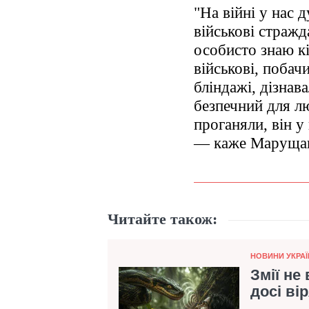
"На війні у нас 
військові стражд
особисто знаю кі
військові, побач
бліндажі, дізнав
безпечний для л
проганяли, він у
— каже Маруща
Читайте також:
Категорія
НОВИНИ УКРАЇ
Змії не
досі ві