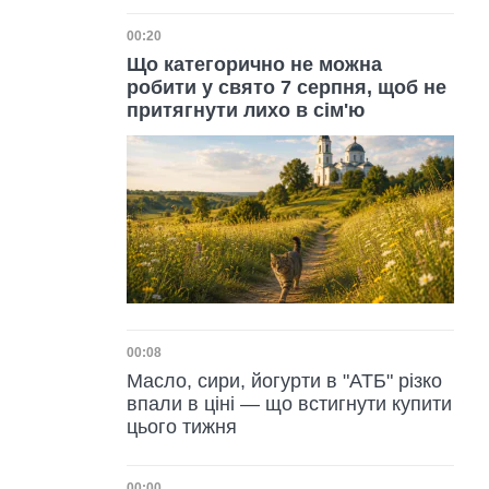
Дата публікації
00:20
Що категорично не можна
робити у свято 7 серпня, щоб не
притягнути лихо в сім'ю
Дата публікації
00:08
Масло, сири, йогурти в "АТБ" різко
впали в ціні — що встигнути купити
цього тижня
00:00