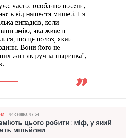
дуже часто, особливо восени,
ають від нашестя мишей. І я
лька випадків, коли
ивши змію, яка живе в
алися, що це полоз, який
юдини. Вони його не
 них жив як ручна тваринка",
к.
04 серпня, 07:54
НИ
Дата публікації
 вміють цього робити: міф, у який
рять мільйони