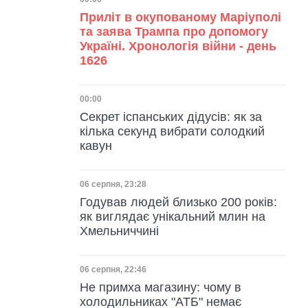
Дата публікації
Приліт в окупованому Маріуполі
та заява Трампа про допомогу
Україні. Хронологія війни - день
1626
Дата публікації
00:00
Секрет іспанських дідусів: як за
кілька секунд вибрати солодкий
кавун
Дата публікації
06 серпня, 23:28
Годував людей близько 200 років:
як виглядає унікальний млин на
Хмельниччині
Дата публікації
06 серпня, 22:46
Не примха магазину: чому в
холодильниках "АТБ" немає