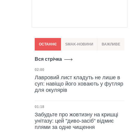
ОСТАННЄ
SMAK-НОВИНИ
ВАЖЛИВЕ
Вся стрічка
Дата публікації
02:00
Лавровий лист кладуть не лише в
суп: навіщо його ховають у футляр
для окулярів
Дата публікації
01:18
Забудьте про жовтизну на кришці
унітазу: цей "диво-засіб" відмиє
плями за одне чищення