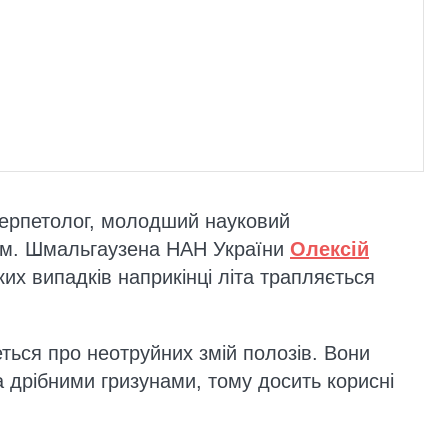
герпетолог, молодший науковий
ї ім. Шмальгаузена НАН України
Олексій
ких випадків наприкінці літа трапляється
еться про неотруйних змій полозів. Вони
 дрібними гризунами, тому досить корисні