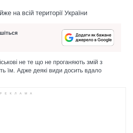
йже на всій території України
ишіться
ськові не те що не проганяють змій з
ють їм. Адже деякі види досить вдало