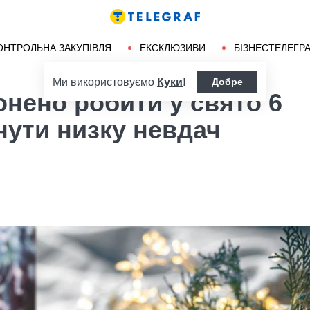
ендліз
Херсон
ОНТРОЛЬНА ЗАКУПІВЛЯ
ЕКСКЛЮЗИВИ
БІЗНЕСТЕЛЕГР
Ми використовуємо
Куки
!
Добре
нено робити у свято 6
нути низку невдач