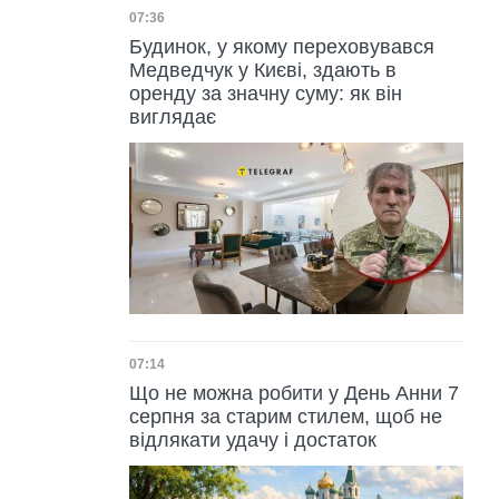
Дата публікації
07:36
Будинок, у якому переховувався
Медведчук у Києві, здають в
оренду за значну суму: як він
виглядає
Дата публікації
07:14
Що не можна робити у День Анни 7
серпня за старим стилем, щоб не
відлякати удачу і достаток