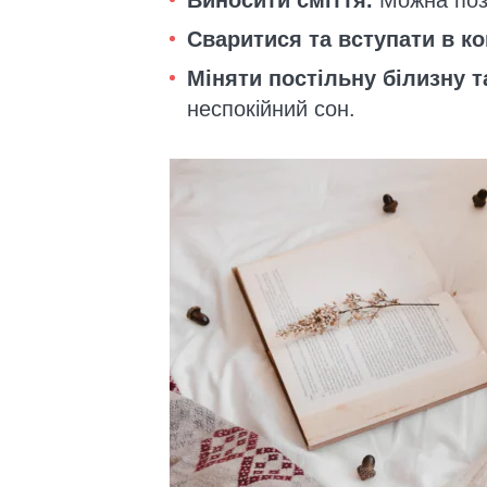
Виносити сміття.
Можна позб
Сваритися та вступати в к
Міняти постільну білизну т
неспокійний сон.