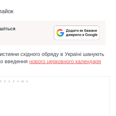
лайок
ишіться
християни східного обряду в Україні шанують
До введення
нового церковного календаря