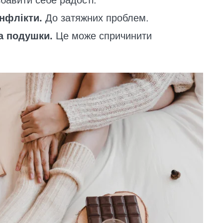
авити себе радості.
онфлікти.
До затяжних проблем.
а подушки.
Це може спричинити