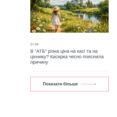
Дата публікації
07:08
В "АТБ" різна ціна на касі та на
ціннику? Касирка чесно пояснила
причину
Показати більше