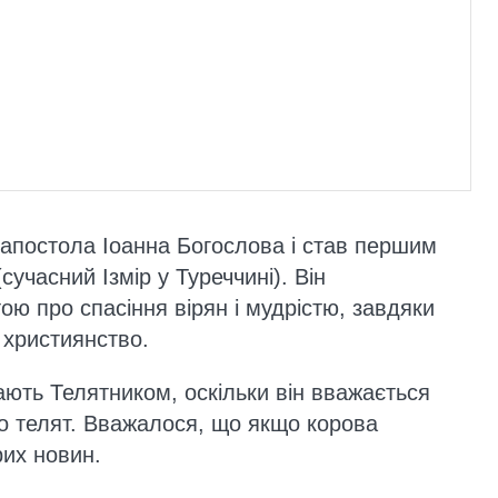
апостола Іоанна Богослова і став першим
учасний Ізмір у Туреччині). Він
ю про спасіння вірян і мудрістю, завдяки
 християнство.
ають Телятником, оскільки він вважається
о телят. Вважалося, що якщо корова
рих новин.