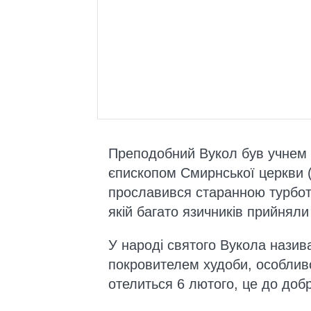
Преподобний Вукол був учнем 
єпископом Смирнської церкви (с
прославився старанною турбото
якій багато язичників прийняли
У народі святого Вукола назив
покровителем худоби, особлив
отелиться 6 лютого, це до доб