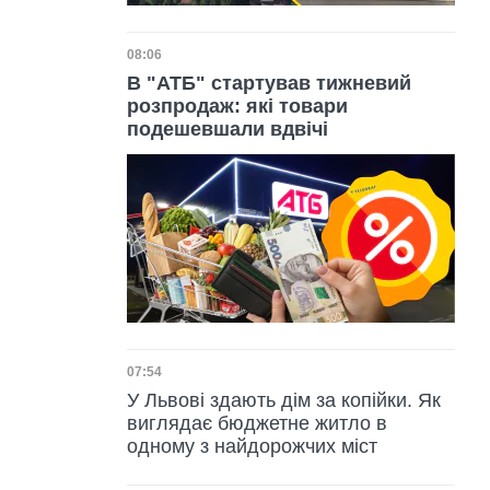
Дата публікації
08:06
В "АТБ" стартував тижневий
розпродаж: які товари
подешевшали вдвічі
Дата публікації
07:54
У Львові здають дім за копійки. Як
виглядає бюджетне житло в
одному з найдорожчих міст