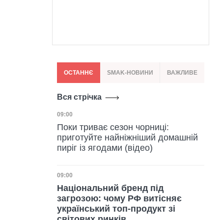
ОСТАННЄ
SMAK-НОВИНИ
ВАЖЛИВЕ
Вся стрічка
Дата публікації
09:00
Поки триває сезон чорниці:
приготуйте найніжніший домашній
пиріг із ягодами (відео)
Дата публікації
09:00
Національний бренд під
загрозою: чому РФ витісняє
український топ-продукт зі
світових ринків