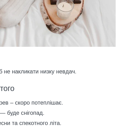
 не накликати низку невдач.
того
рев – скоро потеплішає.
— буде снігопад.
сни та спекотного літа.