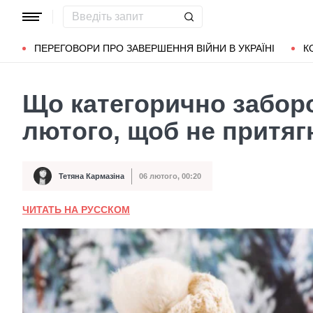
Популярні запити
Маріуполь
Донбас
Зеленський
Л
ПЕРЕГОВОРИ ПРО ЗАВЕРШЕННЯ ВІЙНИ В УКРАЇНІ
К
Що категорично заборо
лютого, щоб не притяг
Тетяна Кармазіна
06 лютого, 00:20
Автор
Дата публікації
ЧИТАТЬ НА РУССКОМ