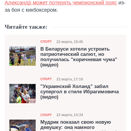
Александр может потерять чемпионский пояс
из-
за боя с кикбоксером.
Читайте также:
Категория
Дата публикации
22 марта, 19:45
СПОРТ
В Беларуси хотели устроить
патриотический салют, но
получилась "коричневая чума"
(видео)
Категория
Дата публикации
22 марта, 17:10
СПОРТ
"Украинский Холанд" забил
супергол в стиле Ибрагимовича
(видео)
Категория
Дата публикации
22 марта, 14:34
СПОРТ
Мудрик показал свою новую
девушку: она намного