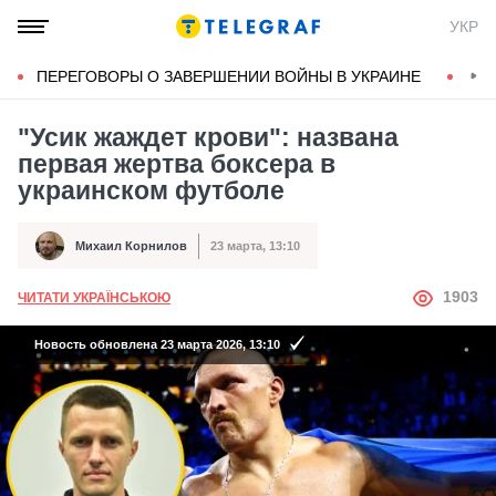
УКР
ПЕРЕГОВОРЫ О ЗАВЕРШЕНИИ ВОЙНЫ В УКРАИНЕ
КОН
"Усик жаждет крови": названа
первая жертва боксера в
украинском футболе
Михаил Корнилов
23 марта, 13:10
Автор
Дата публикации
АВТОР
1903
ЧИТАТИ УКРАЇНСЬКОЮ
Новость обновлена 23 марта 2026, 13:10