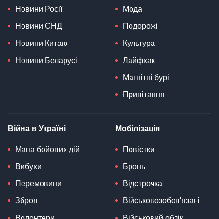
Новини Росії
Мода
Новини СНД
Подорожі
Новини Китаю
Культура
Новини Беларусі
Лайфхак
Магнітні бурі
Привітання
Війна в Україні
Мобілізація
Мапа бойових дій
Повістки
Вибухи
Бронь
Перемовини
Відстрочка
Зброя
Військовозобов'язані
Волонтери
Військовий облік