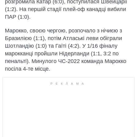
розгромила Катар (6:0), поступилася Швейцарії
(1:2). На першій стадії плей-оф канадці вибили
ПАР (1:0).
Марокко, своєю чергою, розпочало з нічиєю з
Бразилією (1:1), потім Атлаські леви обіграли
Шотландію (1:0) та Гаїті (4:2). У 1/16 фіналу
марокканці пройшли Нідерланди (1:1, 3:2 по
пенальті). Минулого ЧС-2022 команда Марокко
посіла 4-те місце.