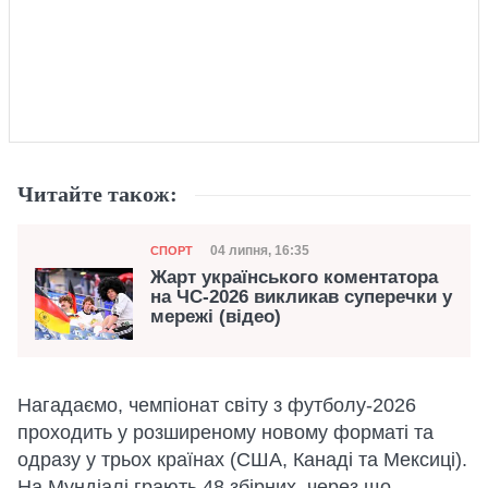
Читайте також:
Категорія
Дата публікації
04 липня, 16:35
СПОРТ
Жарт українського коментатора
на ЧС-2026 викликав суперечки у
мережі (відео)
Нагадаємо, чемпіонат світу з футболу-2026
проходить у розширеному новому форматі та
одразу у трьох країнах (США, Канаді та Мексиці).
На Мундіалі грають 48 збірних, через що