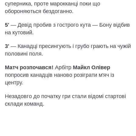
суперника, проте марокканці поки що
обороняються бездоганно.
5'
— Девід пробив з гострого кута — Бону відбив
на кутовий.
3'
— Канадці пресингують і грубо грають на чужій
половині поля.
Матч розпочався!
Арбітр
Майкл Олівер
попросив канадців наново розіграти м'яч із
центру.
Незадовго до початку гри стали відомі стартові
склади команд.