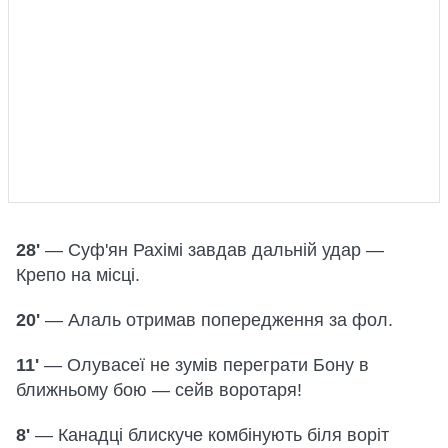
28'
— Суф'ян Рахімі завдав дальній удар —
Крепо на місці.
20'
— Алаль отримав попередження за фол.
11'
— Олувасеї не зумів переграти Бону в
ближньому бою — сейв воротаря!
8'
— Канадці блискуче комбінують біля воріт