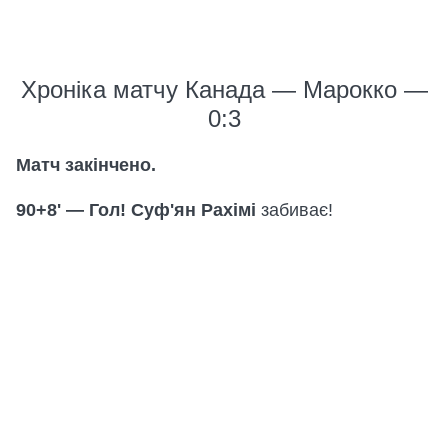
Хроніка матчу Канада — Марокко —
0:3
Матч закінчено.
90+8' — Гол! Суф'ян Рахімі
забиває!