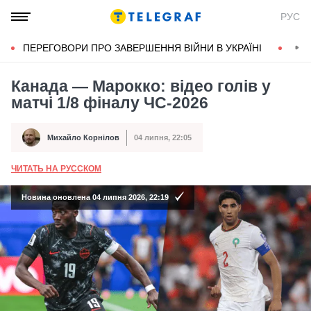
РУС
ПЕРЕГОВОРИ ПРО ЗАВЕРШЕННЯ ВІЙНИ В УКРАЇНІ
КОН
Канада — Марокко: відео голів у
матчі 1/8 фіналу ЧС-2026
Михайло Корнілов
04 липня, 22:05
Автор
Дата публікації
ЧИТАТЬ НА РУССКОМ
А
Новина оновлена 04 липня 2026, 22:19