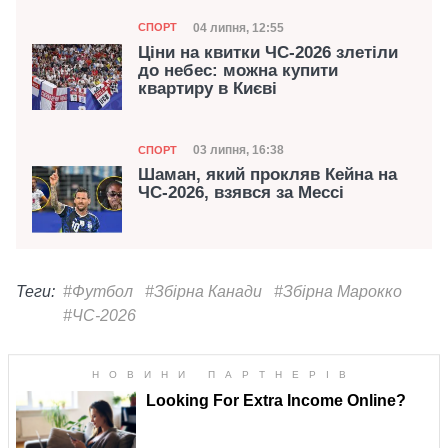
Категорія
Дата публікації
04 липня, 12:55
СПОРТ
Ціни на квитки ЧС-2026 злетіли
до небес: можна купити
квартиру в Києві
Категорія
Дата публікації
03 липня, 16:38
СПОРТ
Шаман, який прокляв Кейна на
ЧС-2026, взявся за Мессі
Теги:
#Футбол
#Збірна Канади
#Збірна Марокко
#ЧС-2026