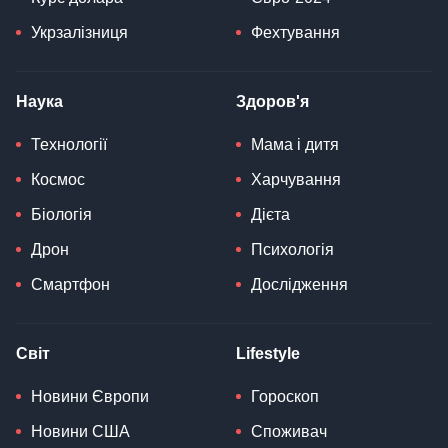
Укрзалізниця
Фехтування
Наука
Здоров'я
Технології
Мама і дитя
Космос
Харчування
Біологія
Дієта
Дрон
Психологія
Смартфон
Дослідження
Світ
Lifestyle
Новини Європи
Гороскоп
Новини США
Споживач