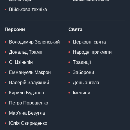
Військова техніка
Персони
Свята
Володимир Зеленський
Церковні свята
Дональд Трамп
Народні прикмети
Сі Цзіньпін
Традиції
Еммануель Макрон
Заборони
Валерій Залужний
День ангела
Кирило Буданов
Іменини
Петро Порошенко
Мар'яна Безугла
Юлія Свириденко