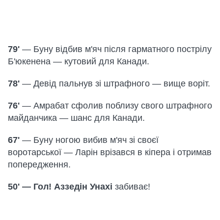
79'
— Буну відбив м'яч після гарматного пострілу
Б'юкенена — кутовий для Канади.
78'
— Девід пальнув зі штрафного — вище воріт.
76'
— Амрабат сфолив поблизу свого штрафного
майданчика — шанс для Канади.
67'
— Буну ногою вибив м'яч зі своєї
воротарської — Ларін врізався в кіпера і отримав
попередження.
50' — Гол! Аззедін Унахі
забиває!