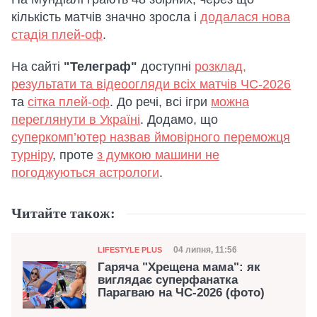
кількість матчів значно зросла і
додалася нова
стадія плей-оф
.
На сайті
"Телеграф"
доступні
розклад,
результати та відеоогляди всіх матчів ЧС-2026
та
сітка плей-оф
. До речі, всі ігри
можна
переглянути в Україні
. Додамо, що
суперкомп’ютер назвав ймовірного переможця
турніру
, проте
з думкою машини не
погоджуються астрологи
.
Читайте також:
Категорія
Дата публікації
04 липня, 11:56
LIFESTYLE PLUS
Гаряча "Хрещена мама": як
виглядає суперфанатка
Парагваю на ЧС-2026 (фото)