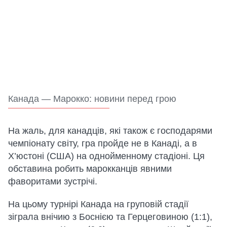
Канада — Марокко: новини перед грою
На жаль, для канадців, які також є господарями
чемпіонату світу, гра пройде не в Канаді, а в
Х’юстоні (США) на однойменному стадіоні. Ця
обставина робить марокканців явними
фаворитами зустрічі.
На цьому турнірі Канада на груповій стадії
зіграла внічию з Боснією та Герцеговиною (1:1),