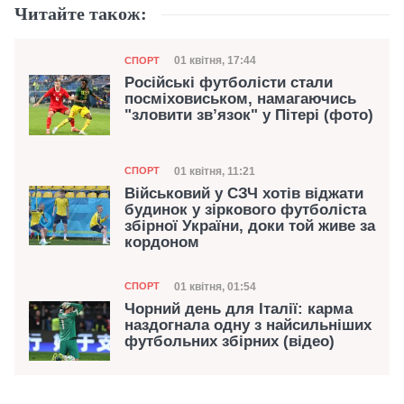
Читайте також:
Категорія
Дата публікації
01 квітня, 17:44
СПОРТ
Російські футболісти стали
посміховиськом, намагаючись
"зловити зв’язок" у Пітері (фото)
Категорія
Дата публікації
01 квітня, 11:21
СПОРТ
Військовий у СЗЧ хотів віджати
будинок у зіркового футболіста
збірної України, доки той живе за
кордоном
Категорія
Дата публікації
01 квітня, 01:54
СПОРТ
Чорний день для Італії: карма
наздогнала одну з найсильніших
футбольних збірних (відео)