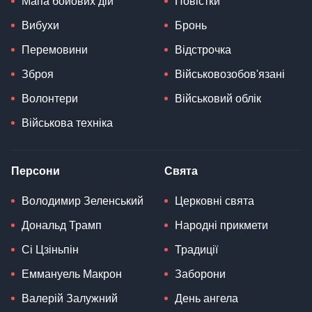
Мапа бойових дій
Повістки
Вибухи
Бронь
Перемовини
Відстрочка
Зброя
Військовозобов'язані
Волонтери
Військовий облік
Військова техніка
Персони
Свята
Володимир Зеленський
Церковні свята
Дональд Трамп
Народні прикмети
Сі Цзіньпін
Традиції
Еммануель Макрон
Заборони
Валерій Залужний
День ангела