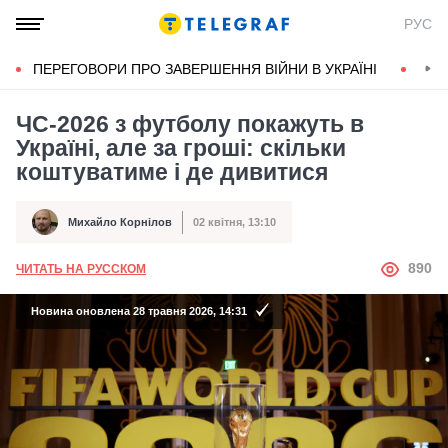
РУС
ПЕРЕГОВОРИ ПРО ЗАВЕРШЕННЯ ВІЙНИ В УКРАЇНІ
КОН
ЧС-2026 з футболу покажуть в
Україні, але за гроші: скільки
коштуватиме і де дивитися
Михайло Корнілов
02 квітня, 13:10
Автор
Дата публікації
АВТОР
890
ЧИТАТЬ НА РУССКОМ
Новина оновлена 28 травня 2026, 14:31