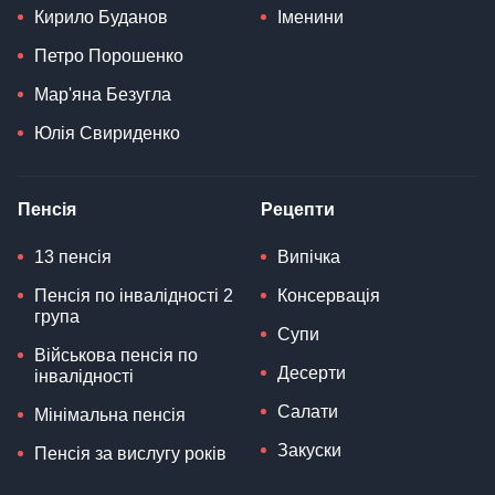
Кирило Буданов
Іменини
Петро Порошенко
Мар'яна Безугла
Юлія Свириденко
Пенсія
Рецепти
13 пенсія
Випічка
Пенсія по інвалідності 2
Консервація
група
Супи
Військова пенсія по
Десерти
інвалідності
Салати
Мінімальна пенсія
Закуски
Пенсія за вислугу років