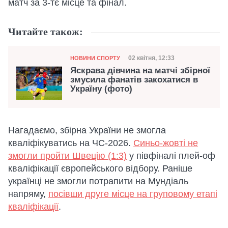
матч за 3-тє місце та фінал.
Читайте також:
Категорія
Дата публікації
02 квітня, 12:33
НОВИНИ СПОРТУ
Яскрава дівчина на матчі збірної
змусила фанатів закохатися в
Україну (фото)
Нагадаємо, збірна України не змогла
кваліфікуватись на ЧС-2026.
Синьо-жовті не
змогли пройти Швецію (1:3)
у півфіналі плей-оф
кваліфікації європейського відбору. Раніше
українці не змогли потрапити на Мундіаль
напряму,
посівши друге місце на груповому етапі
кваліфікації
.