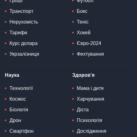
Гроші
Футбол
Транспорт
Бокс
Нерухомість
Теніс
Тарифи
Хокей
Курс долара
Євро-2024
Укрзалізниця
Фехтування
Наука
Здоров'я
Технології
Мама і дитя
Космос
Харчування
Біологія
Дієта
Дрон
Психологія
Смартфон
Дослідження