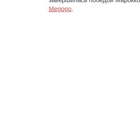
завершилась победой Марокко 
Megogo
.