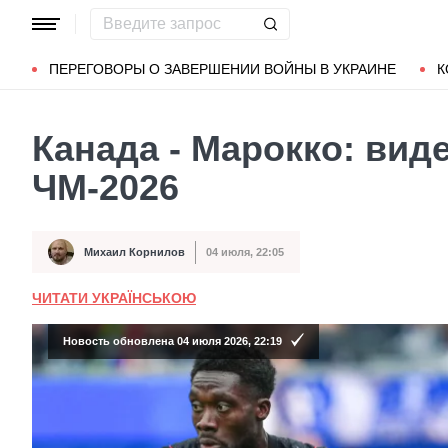
Популярные запросы
Мариуполь
Донбасс
Зеленский
ПЕРЕГОВОРЫ О ЗАВЕРШЕНИИ ВОЙНЫ В УКРАИНЕ
К
Канада - Марокко: вид
ЧМ-2026
Михаил Корнилов
04 июля, 22:05
Автор
Дата публикации
ЧИТАТИ УКРАЇНСЬКОЮ
Новость обновлена 04 июля 2026, 22:19