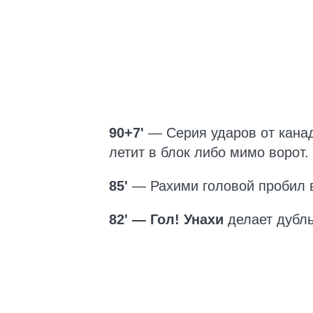
90+7'
— Серия ударов от кана
летит в блок либо мимо ворот.
85'
— Рахими головой пробил
82' — Гол! Унахи
делает дубль