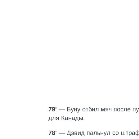
79'
— Буну отбил мяч после п
для Канады.
78'
— Дэвид пальнул со штраф