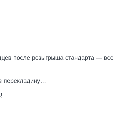
дцев после розыгрыша стандарта — все
 в перекладину…
!