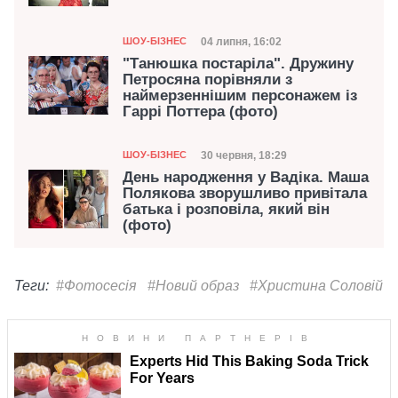
Категорія
Дата публікації
04 липня, 16:02
ШОУ-БІЗНЕС
"Танюшка постаріла". Дружину
Петросяна порівняли з
наймерзеннішим персонажем із
Гаррі Поттера (фото)
Категорія
Дата публікації
30 червня, 18:29
ШОУ-БІЗНЕС
День народження у Вадіка. Маша
Полякова зворушливо привітала
батька і розповіла, який він
(фото)
Теги:
#Фотосесія
#Новий образ
#Христина Соловій