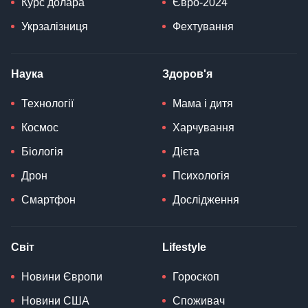
Курс долара
Євро-2024
Укрзалізниця
Фехтування
Наука
Здоров'я
Технології
Мама і дитя
Космос
Харчування
Біологія
Дієта
Дрон
Психологія
Смартфон
Дослідження
Світ
Lifestyle
Новини Європи
Гороскоп
Новини США
Споживач