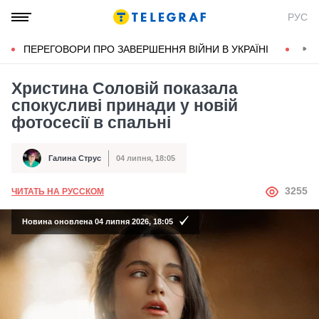
РУС
ПЕРЕГОВОРИ ПРО ЗАВЕРШЕННЯ ВІЙНИ В УКРАЇНІ
КОН
Христина Соловій показала
спокусливі принади у новій
фотосесії в спальні
Галина Струс
04 липня, 18:05
Автор
Дата публікації
АВТОР
3255
ЧИТАТЬ НА РУССКОМ
Новина оновлена 04 липня 2026, 18:05