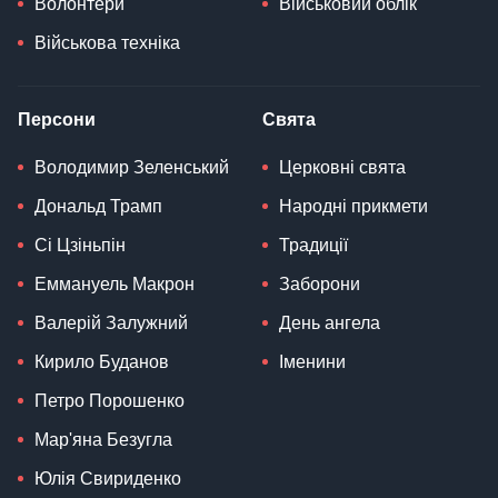
Волонтери
Військовий облік
Військова техніка
Персони
Свята
Володимир Зеленський
Церковні свята
Дональд Трамп
Народні прикмети
Сі Цзіньпін
Традиції
Еммануель Макрон
Заборони
Валерій Залужний
День ангела
Кирило Буданов
Іменини
Петро Порошенко
Мар'яна Безугла
Юлія Свириденко