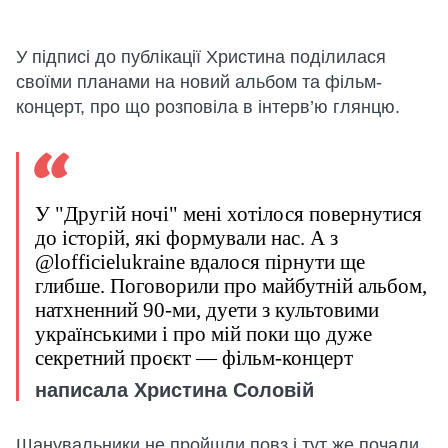
У підписі до публікації Христина поділилася
своїми планами на новий альбом та фільм-
концерт, про що розповіла в інтерв’ю глянцю.
У "Другій ночі" мені хотілося повернутися
до історій, які формували нас. А з
@lofficielukraine вдалося пірнути ще
глибше. Поговорили про майбутній альбом,
натхненний 90-ми, дуети з культовими
українськими і про мій поки що дуже
секретний проєкт — фільм-концерт
написала Христина Соловій
Шанувальники не пройшли повз і тут же почали