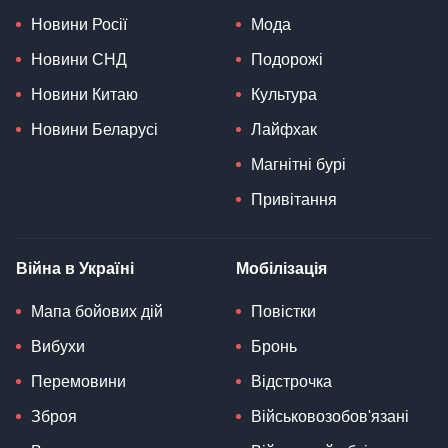
Новини Росії
Мода
Новини СНД
Подорожі
Новини Китаю
Культура
Новини Беларусі
Лайфхак
Магнітні бурі
Привітання
Війна в Україні
Мобілізація
Мапа бойових дій
Повістки
Вибухи
Бронь
Перемовини
Відстрочка
Зброя
Військовозобов'язані