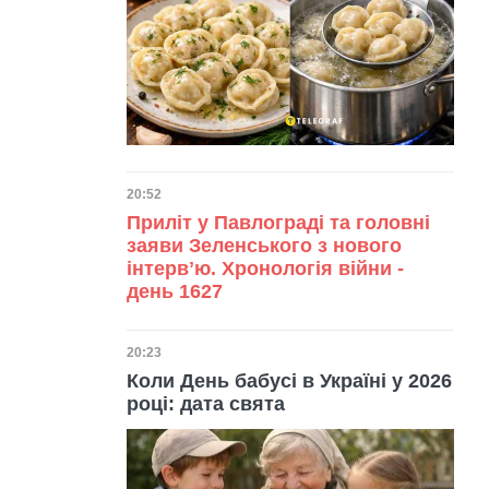
Дата публікації
20:52
Приліт у Павлограді та головні
заяви Зеленського з нового
інтервʼю. Хронологія війни -
день 1627
Дата публікації
20:23
Коли День бабусі в Україні у 2026
році: дата свята