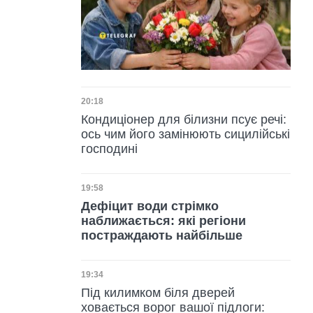
Дата публікації
20:18
Кондиціонер для білизни псує речі:
ось чим його замінюють сицилійські
господині
Дата публікації
19:58
Дефіцит води стрімко
наближається: які регіони
постраждають найбільше
Дата публікації
19:34
Під килимком біля дверей
ховається ворог вашої підлоги: