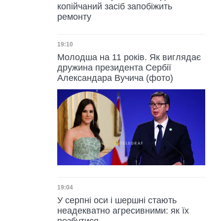
копійчаний засіб запобіжить
ремонту
Дата публікації
19:10
Молодша на 11 років. Як виглядає
дружина президента Сербії
Александара Вучича (фото)
Дата публікації
19:04
У серпні оси і шершні стають
неадекватно агресивними: як їх
позбутися