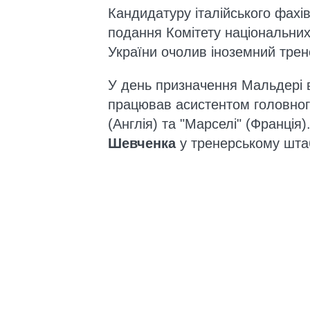
Кандидатуру італійського фахі
подання Комітету національних
України очолив іноземний трен
У день призначення Мальдері в
працював асистентом головного 
(Англія) та "Марселі" (Франція
Шевченка
у тренерському штаб