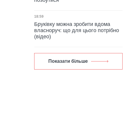
Дата публікації
18:59
Бруківку можна зробити вдома
власноруч: що для цього потрібно
(відео)
Показати більше