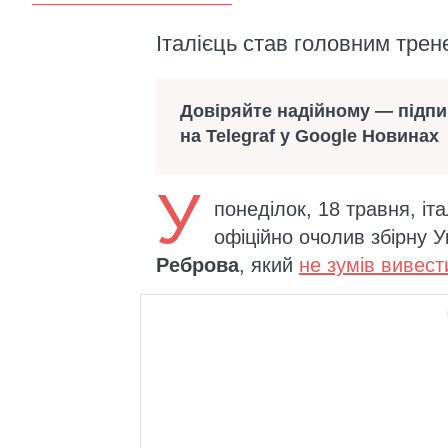
Італієць став головним тре
Довіряйте надійному — підп
на Telegraf у Google Новинах
У
понеділок, 18 травня, іт
офіційно очолив збірну У
Реброва
, який
не зумів вивес