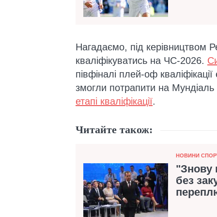
Нагадаємо, під керівництвом 
кваліфікуватись на ЧС-2026.
Си
півфіналі плей-оф кваліфікації
змогли потрапити на Мундіаль
етапі кваліфікації
.
Читайте також:
Категорія
НОВИНИ СПОР
"Знову
без зак
перепл