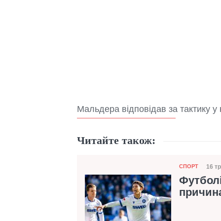
Мальдера відповідав за тактику у
Читайте також:
Категорія
16 тр
СПОРТ
Дат
Футболі
причина