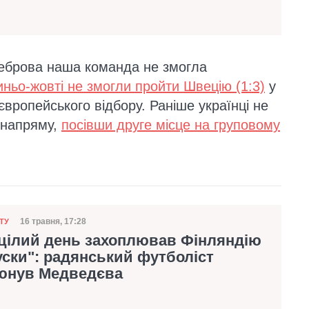
Реброва наша команда не змогла
ньо-жовті не змогли пройти Швецію (1:3)
у
 європейського відбору. Раніше українці не
 напряму,
посівши друге місце на груповому
16 травня, 17:28
ТУ
Дата публікації
 цілий день захоплював Фінляндію
уски": радянський футболіст
юнув Медведєва