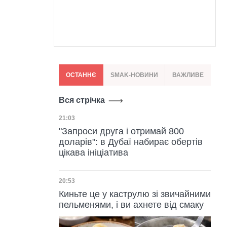
ОСТАННЄ
SMAK-НОВИНИ
ВАЖЛИВЕ
Вся стрічка
Дата публікації
21:03
"Запроси друга і отримай 800
доларів": в Дубаї набирає обертів
цікава ініціатива
Дата публікації
20:53
Киньте це у каструлю зі звичайними
пельменями, і ви ахнете від смаку