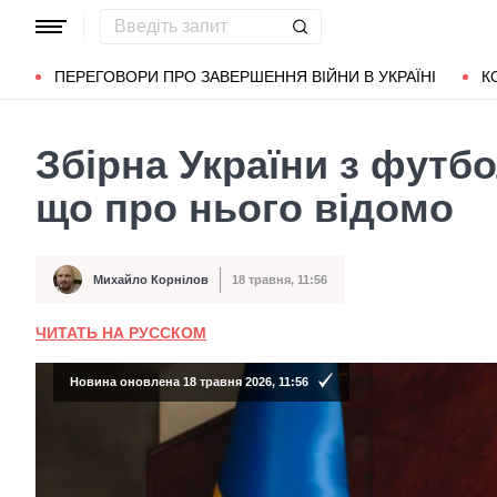
Популярні запити
Маріуполь
Донбас
Зеленський
Л
ПЕРЕГОВОРИ ПРО ЗАВЕРШЕННЯ ВІЙНИ В УКРАЇНІ
К
Збірна України з футб
що про нього відомо
Михайло Корнілов
18 травня, 11:56
Автор
Дата публікації
ЧИТАТЬ НА РУССКОМ
Новина оновлена 18 травня 2026, 11:56