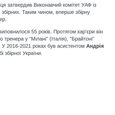
вця затвердив Виконавчий комітет УАФ із
 збірних. Таким чином, вперше збірну
ер.
иповнилося 55 років. Протягом кар’єри він
тренера у "Мілані" (Італія), "Брайтоні"
). У 2016-2021 роках був асистентом
Андрія
і збірної України.