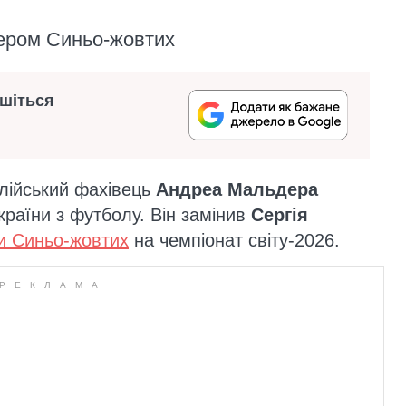
нером Синьо-жовтих
ишіться
алійський фахівець
Андреа Мальдера
країни з футболу. Він замінив
Сергія
ти Синьо-жовтих
на чемпіонат світу-2026.