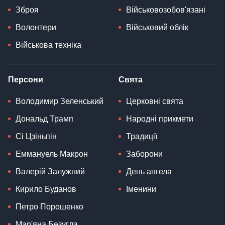
Зброя
Військовозобов'язані
Волонтери
Військовий облік
Військова техніка
Персони
Свята
Володимир Зеленський
Церковні свята
Дональд Трамп
Народні прикмети
Сі Цзіньпін
Традиції
Еммануель Макрон
Заборони
Валерій Залужний
День ангела
Кирило Буданов
Іменини
Петро Порошенко
Мар'яна Безугла