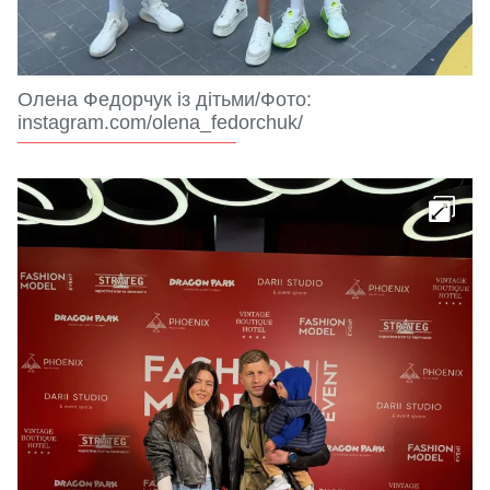
Олена Федорчук із дітьми/Фото:
instagram.com/olena_fedorchuk/