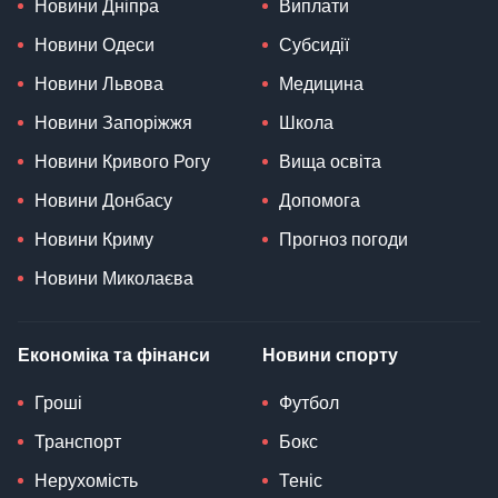
Новини Дніпра
Виплати
Новини Одеси
Субсидії
Новини Львова
Медицина
Новини Запоріжжя
Школа
Новини Кривого Рогу
Вища освіта
Новини Донбасу
Допомога
Новини Криму
Прогноз погоди
Новини Миколаєва
Економіка та фінанси
Новини спорту
Гроші
Футбол
Транспорт
Бокс
Нерухомість
Теніс