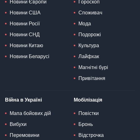
Новини Європи
Гороскоп
Новини США
Споживач
Новини Росії
Мода
Новини СНД
Подорожі
Новини Китаю
Культура
Новини Беларусі
Лайфхак
Магнітні бурі
Привітання
Війна в Україні
Мобілізація
Мапа бойових дій
Повістки
Вибухи
Бронь
Перемовини
Відстрочка