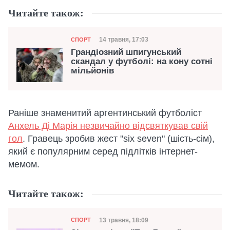
Читайте також:
Категорія
Дата публікації
14 травня, 17:03
СПОРТ
Грандіозний шпигунський
скандал у футболі: на кону сотні
мільйонів
Раніше знаменитий аргентинський футболіст
Анхель Ді Марія незвичайно відсвяткував свій
гол
. Гравець зробив жест "six seven" (шість-сім),
який є популярним серед підлітків інтернет-
мемом.
Читайте також:
Категорія
Дата публікації
13 травня, 18:09
СПОРТ