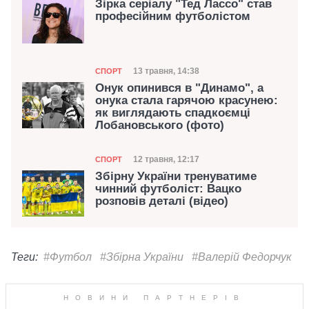
Зірка серіалу "Тед Лассо" став
професійним футболістом
Категорія
Дата публікації
13 травня, 14:38
СПОРТ
Онук опинився в "Динамо", а
онука стала гарячою красунею:
як виглядають спадкоємці
Лобановського (фото)
Категорія
Дата публікації
12 травня, 12:17
СПОРТ
Збірну України тренуватиме
чинний футболіст: Вацко
розповів деталі (відео)
Теги:
#Футбол
#Збірна України
#Валерій Федорчук