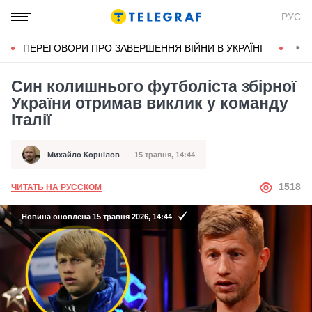
РУС
ПЕРЕГОВОРИ ПРО ЗАВЕРШЕННЯ ВІЙНИ В УКРАЇНІ
КОН
Син колишнього футболіста збірної
України отримав виклик у команду
Італії
Михайло Корнілов
15 травня, 14:44
Автор
Дата публікації
АВТОР
1518
ЧИТАТЬ НА РУССКОМ
Новина оновлена 15 травня 2026, 14:44