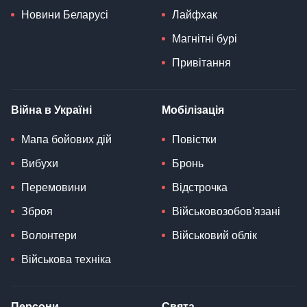
Новини Беларусі
Лайфхак
Магнітні бурі
Привітання
Війна в Україні
Мобілізація
Мапа бойових дій
Повістки
Вибухи
Бронь
Перемовини
Відстрочка
Зброя
Військовозобов'язані
Волонтери
Військовий облік
Військова техніка
Персони
Свята