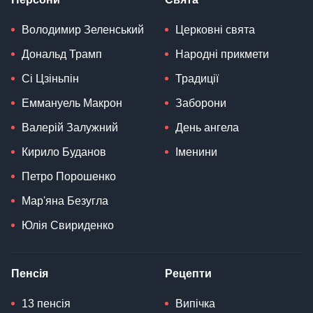
Володимир Зеленський
Церковні свята
Дональд Трамп
Народні прикмети
Сі Цзіньпін
Традиції
Еммануель Макрон
Заборони
Валерій Залужний
День ангела
Кирило Буданов
Іменини
Петро Порошенко
Мар'яна Безугла
Юлія Свириденко
Пенсія
Рецепти
13 пенсія
Випічка