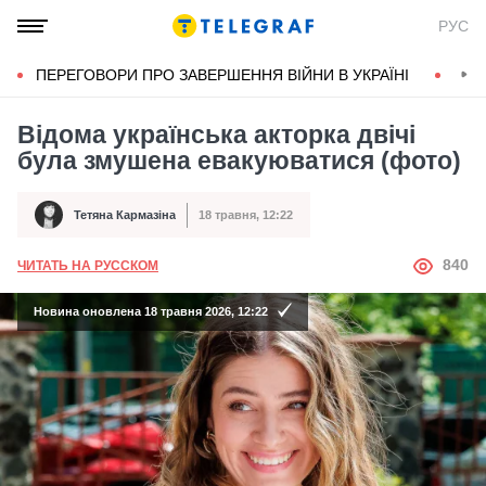
РУС
ПЕРЕГОВОРИ ПРО ЗАВЕРШЕННЯ ВІЙНИ В УКРАЇНІ
КОН
Відома українська акторка двічі
була змушена евакуюватися (фото)
Тетяна Кармазіна
18 травня, 12:22
Автор
Дата публікації
АВТОР
840
ЧИТАТЬ НА РУССКОМ
Новина оновлена 18 травня 2026, 12:22