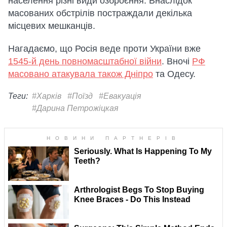
населення різні види озброєння. Внаслідок
масованих обстрілів постраждали декілька
місцевих мешканців.
Нагадаємо, що Росія веде проти України вже
1545-й день повномасштабної війни
. Вночі
РФ
масовано атакувала також Дніпро
та Одесу.
Теги:
#Харків
#Поїзд
#Евакуація
#Дарина Петрожіцкая