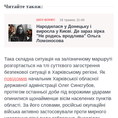
Читайте також:
Категорія
Дата публікації
18 травня, 11:44
ШОУ-БІЗНЕС
Народилася у Донецьку і
виросла у Києві. Де зараз зірка
"Не родись вродлива" Ольга
Ломоносова
Така складна ситуація на залізничному маршруті
розгортається на тлі суттєвого загострення
безпекової ситуації в Харківському регіоні. Як
повідомив
начальник Харківської обласної
державної адміністрації Олег Синєгубов,
протягом останньої доби під ворожими ударами
опинилися щонайменше вісім населених пунктів
області. За його словами, російські окупаційні
війська активно застосовували проти мирного