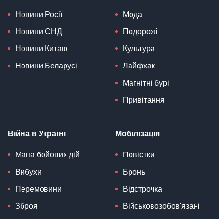
Новини Росії
Мода
Новини СНД
Подорожі
Новини Китаю
Культура
Новини Беларусі
Лайфхак
Магнітні бурі
Привітання
Війна в Україні
Мобілізація
Мапа бойових дій
Повістки
Вибухи
Бронь
Перемовини
Відстрочка
Зброя
Військовозобов'язані