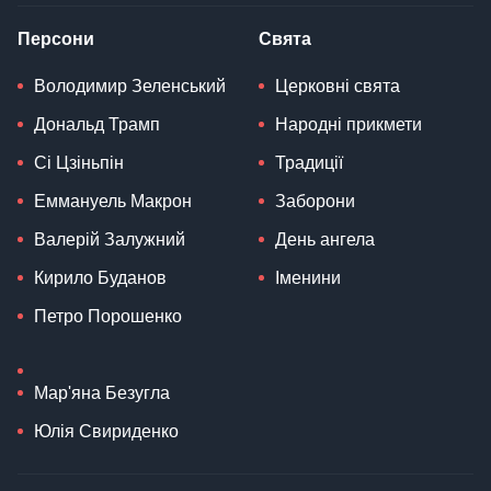
Персони
Свята
Володимир Зеленський
Церковні свята
Дональд Трамп
Народні прикмети
Сі Цзіньпін
Традиції
Еммануель Макрон
Заборони
Валерій Залужний
День ангела
Кирило Буданов
Іменини
Петро Порошенко
Мар'яна Безугла
Юлія Свириденко