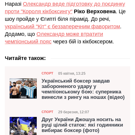
Наразі
Олександр веде підготовку до поєдинку
проти "Короля кікбоксингу"
Ріко Верховена
. Це
шоу пройде у Єгипті біля пірамід. До речі,
український "Кіт" є беззаперечним фаворитом
.
Додамо, що
Олександр може втратити
чемпіонський пояс
через бій із кікбоксером.
Читайте також:
Категорія
Дата публікації
05 квітня, 13:25
СПОРТ
Український боксер завдав
забороненого удару у
чемпіонському бою: суперника
винесли з рингу на ношах (відео)
Категорія
Дата публікації
29 березня, 12:07
СПОРТ
Друг України Джошуа носить на
руці цілий статок: які годинники
вибирає боксер (фото)