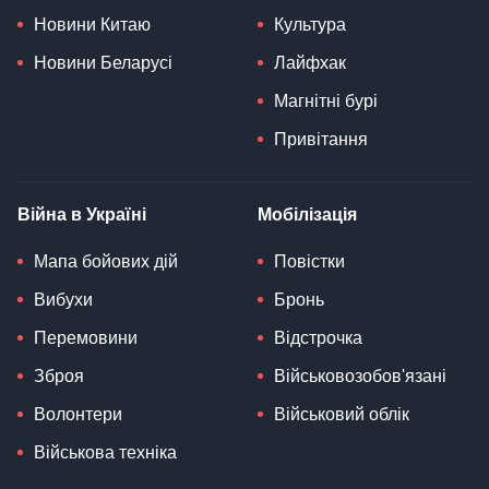
Новини Китаю
Культура
Новини Беларусі
Лайфхак
Магнітні бурі
Привітання
Війна в Україні
Мобілізація
Мапа бойових дій
Повістки
Вибухи
Бронь
Перемовини
Відстрочка
Зброя
Військовозобов'язані
Волонтери
Військовий облік
Військова техніка