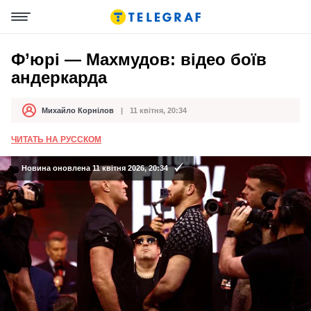
Ф’юрі — Махмудов: відео боїв
андеркарда
Михайло Корнілов
11 квітня, 20:34
Автор
Дата публікації
ЧИТАТЬ НА РУССКОМ
Новина оновлена 11 квітня 2026, 20:34