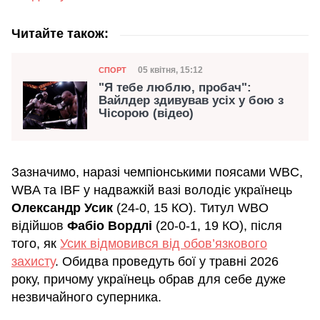
Читайте також:
Категорія
Дата публікації
05 квітня, 15:12
СПОРТ
"Я тебе люблю, пробач":
Вайлдер здивував усіх у бою з
Чісорою (відео)
Зазначимо, наразі чемпіонськими поясами WBC,
WBA та IBF у надважкій вазі володіє українець
Олександр Усик
(24-0, 15 КО). Титул WBO
відійшов
Фабіо Вордлі
(20-0-1, 19 КО), після
того, як
Усик відмовився від обов’язкового
захисту
. Обидва проведуть бої у травні 2026
року, причому українець обрав для себе дуже
незвичайного суперника.