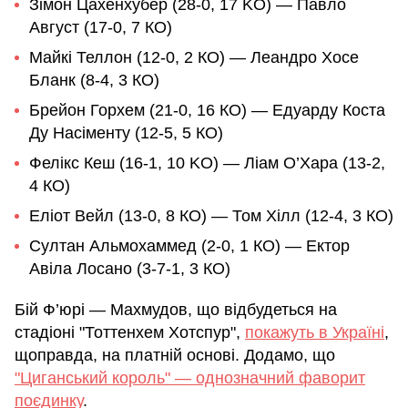
Зімон Цахенхубер (28-0, 17 KO) — Павло
Август (17-0, 7 КО)
Майкі Теллон (12-0, 2 КО) — Леандро Хосе
Бланк (8-4, 3 КО)
Брейон Горхем (21-0, 16 КО) — Едуарду Коста
Ду Насіменту (12-5, 5 КО)
Фелікс Кеш (16-1, 10 KO) — Ліам О’Хара (13-2,
4 КО)
Еліот Вейл (13-0, 8 КО) — Том Хілл (12-4, 3 КО)
Султан Альмохаммед (2-0, 1 КО) — Ектор
Авіла Лосано (3-7-1, 3 КО)
Бій Ф’юрі — Махмудов, що відбудеться на
стадіоні "Тоттенхем Хотспур",
покажуть в Україні
,
щоправда, на платній основі. Додамо, що
"Циганський король" — однозначний фаворит
поєдинку
.