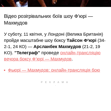
Відео розігрівальних боїв шоу Ф’юрі —
Махмудов
У суботу, 11 квітня, у Лондоні (Велика Британія)
пройде масштабне шоу боксу
Тайсон Ф’юрі
(34-
2-1, 24 КО) —
Арсланбек Махмудов
(21-2, 19
KO).
"Телеграф"
проведе
онлайн-трансляцію
вечора боксу Ф’юрі — Махмудов
.
Фьюрі — Махмудов: онлайн-трансляція бою