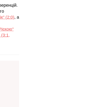
ференцій.
ого
" (2:0)
, а
Рієкою"
 (3:1,