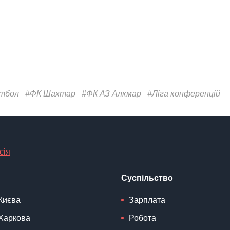
тбол
#ФК Шахтар
#ФК АЗ Алкмар
#Ліга конференцій
сія
Суспільство
Києва
Зарплата
Харкова
Робота