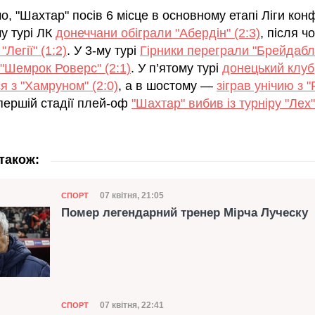
, "Шахтар" посів 6 місце в основному етапі Ліги кон
у турі ЛК
донеччани обіграли "Абердін" (2:3)
, після ч
Легії" (1:2)
. У 3-му турі
Гірники переграли "Брейдаблік
"Шемрок Роверс" (2:1)
. У п’ятому турі
донецький клуб
я з "Хамруном" (2:0)
, а в шостому —
зіграв унічию з "
 першій стадії плей-оф
"Шахтар" вибив із турніру "Лех"
також:
Категорія
Дата публікації
07 квітня, 21:05
СПОРТ
Помер легендарний тренер Мірча Луческу
Категорія
Дата публікації
07 квітня, 22:41
СПОРТ