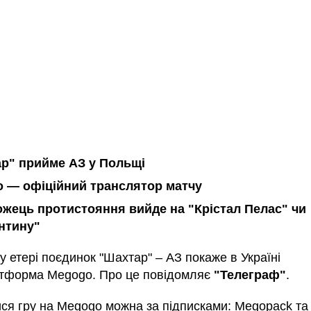
р" прийме АЗ у Польщі
 — офіційний транслятор матчу
жець протистояння вийде на "Крістал Пелас" чи
нтину"
 етері поєдинок "Шахтар" – АЗ покаже в Україні
тформа Megogo. Про це повідомляє
"Телеграф"
.
ся гру на Megogo можна за підписками: Megopack та 