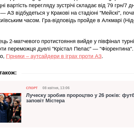
ні вартість перегляду зустрічі складає від 79 грн/7 д
— АЗ відбудеться у Кракові на стадіоні "Мейскі", поч
київським часом. Гра-відповідь пройде в Алкмарі (Ні
ць 2-матчевого протистояння вийде у півфінал турні
оти переможця дуелі "Крістал Пелас" — "Фіорентина".
о,
Гірники – аутсайдери в іграх проти АЗ
.
також:
Категорія
Дата публікації
08 квітня, 13:06
СПОРТ
Луческу зробив пророцтво у 26 років: фу
заповіт Містера