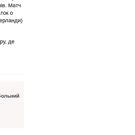
нів. Матч
аток о
дерланди)
ру, де
тбольний