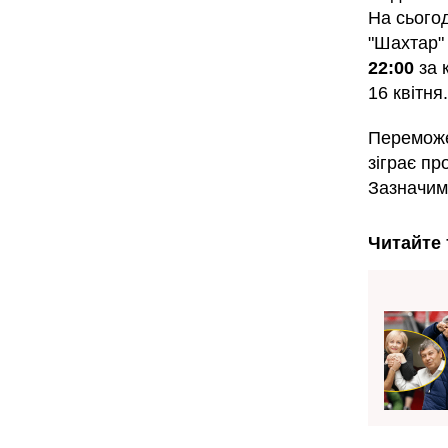
На сьогод
"Шахтар" 
22:00
за 
16 квітня.
Переможе
зіграє пр
Зазначим
Читайте 