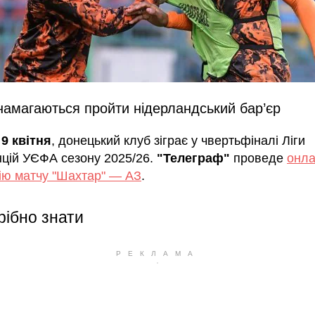
намагаються пройти нідерландський бар’єр
,
9 квітня
, донецький клуб зіграє у чвертьфіналі Ліги
цій УЄФА сезону 2025/26.
"Телеграф"
проведе
онла
ію матчу "Шахтар" — АЗ
.
рібно знати