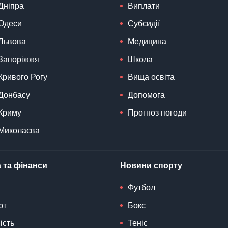
Дніпра
Виплати
Одеси
Субсидії
Львова
Медицина
Запоріжжя
Школа
Кривого Рогу
Вища освіта
Донбасу
Допомога
Криму
Прогноз погоди
Миколаєва
 та фінанси
Новини спорту
Футбол
рт
Бокс
ість
Теніс