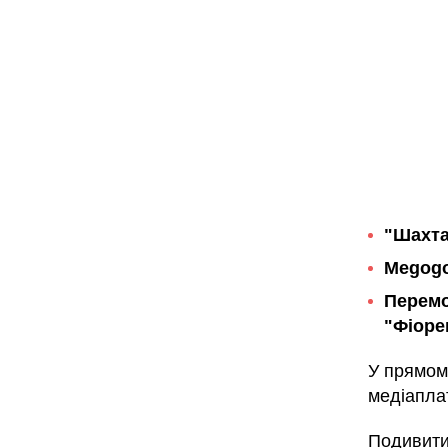
"Шахта
Megogo
Перемо
"Фіоре
У прямому
медіапла
Подивити