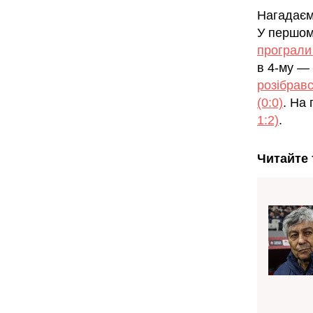
Нагадаємо
У першом
програли "
в 4-му —
розібравс
(0:0)
. На
1:2)
.
Читайте 