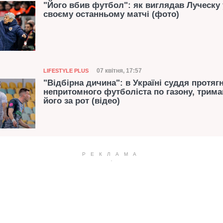
"Його вбив футбол": як виглядав Луческу 
своєму останньому матчі (фото)
Категорія
Дата публікації
07 квітня, 17:57
LIFESTYLE PLUS
"Відбірна дичина": в Україні суддя протяг
непритомного футболіста по газону, трим
його за рот (відео)