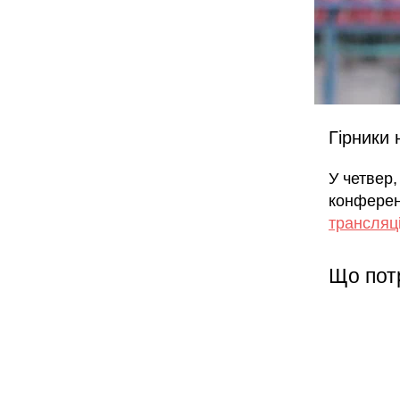
Гірники 
У четвер
конферен
трансляц
Що пот