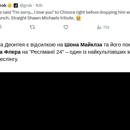
ва Деонтея є відсилкою на
Шона Майклза
та його по
ка Флера
на "Реслманії 24" – один із найкультовіших 
реслінгу.