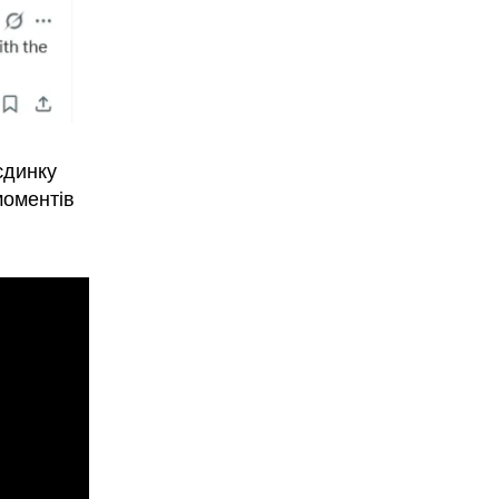
єдинку
моментів