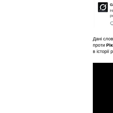
Дані сло
проти
Рі
в історії 