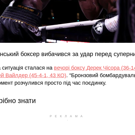
нський боксер вибачився за удар перед суперн
а ситуація сталася на
вечорі боксу Дерек Чісора (36-1
й Вайлдер (45-4-1, 43 КО)
. "Бронзовий бомбардуваль
мент розчулився просто під час поєдинку.
рібно знати