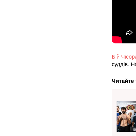
Бій Чісо
суддів. Н
Читайте 