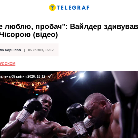
е люблю, пробач": Вайлдер здивував 
Чісорою (відео)
ло Корнілов
05 квітня, 15:12
ації
РУССКОМ
лена 05 квітня 2026, 15:12