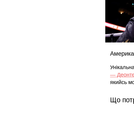
Америка
Унікальн
— Деонте
якийсь мо
Що пот