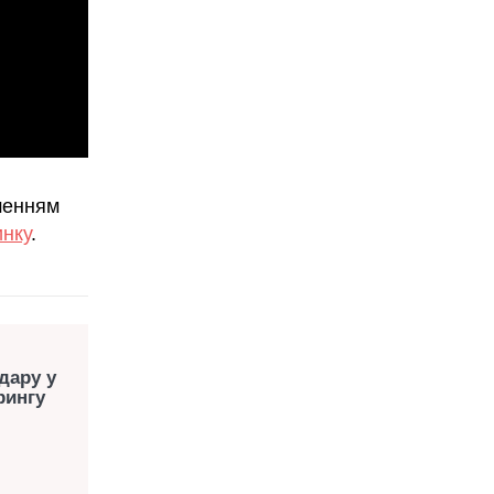
шенням
инку
.
дару у
рингу