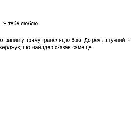
.. Я тебе люблю.
отрапив у пряму трансляцію бою. До речі, штучний ін
тверджує, що Вайлдер сказав саме це.