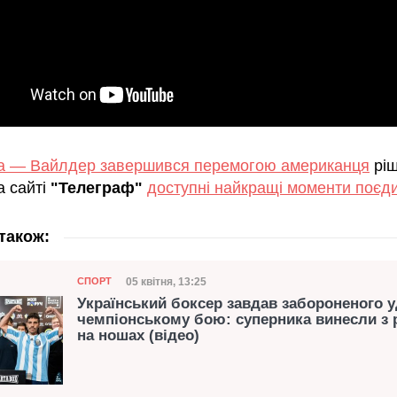
ра — Вайлдер завершився перемогою американця
рі
а сайті
"Телеграф"
доступні найкращі моменти поєд
також:
Категорія
Дата публікації
05 квітня, 13:25
СПОРТ
Український боксер завдав забороненого у
чемпіонському бою: суперника винесли з 
на ношах (відео)