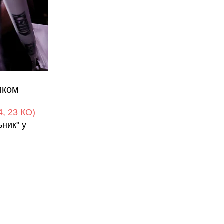
иком
4, 23 КО)
ник" у