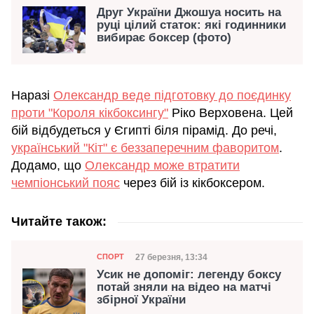
Друг України Джошуа носить на
руці цілий статок: які годинники
вибирає боксер (фото)
Наразі
Олександр веде підготовку до поєдинку
проти "Короля кікбоксингу"
Ріко Верховена. Цей
бій відбудеться у Єгипті біля пірамід. До речі,
український "Кіт" є беззаперечним фаворитом
.
Додамо, що
Олександр може втратити
чемпіонський пояс
через бій із кікбоксером.
Читайте також:
Категорія
Дата публікації
27 березня, 13:34
СПОРТ
Усик не допоміг: легенду боксу
потай зняли на відео на матчі
збірної України