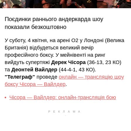
Поєдинки раннього андеркарда шоу
показали безкоштовно
У суботу, 4 квітня, на арені O2 у Лондоні (Велика
Британія) відбудеться великий вечір
професійного боксу. У мейнівенті на ринг
вийдуть супертяжі
Дерек Чісора
(36-13, 23 КО)
та
Деонтей Вайлдер
(44-4-1, 43 КО).
"Телеграф"
проведе
онлайн — трансляцію шоу
боксу Чісора — Вайлдер
.
Чісора — Вайлдер: онлайн-трансляція бою