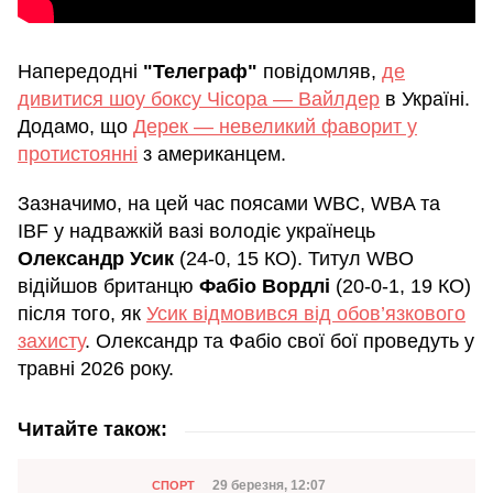
Напередодні
"Телеграф"
повідомляв,
де
дивитися шоу боксу Чісора — Вайлдер
в Україні.
Додамо, що
Дерек — невеликий фаворит у
протистоянні
з американцем.
Зазначимо, на цей час поясами WBC, WBA та
IBF у надважкій вазі володіє українець
Олександр Усик
(24-0, 15 КО). Титул WBO
відійшов британцю
Фабіо Вордлі
(20-0-1, 19 КО)
після того, як
Усик відмовився від обов’язкового
захисту
. Олександр та Фабіо свої бої проведуть у
травні 2026 року.
Читайте також:
Категорія
Дата публікації
29 березня, 12:07
СПОРТ