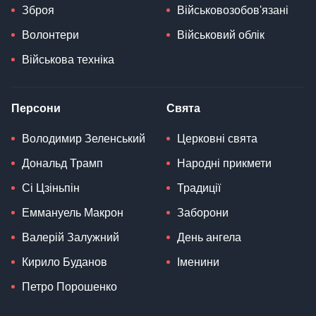
Зброя
Військовозобов'язані
Волонтери
Військовий облік
Військова техніка
Персони
Свята
Володимир Зеленський
Церковні свята
Дональд Трамп
Народні прикмети
Сі Цзіньпін
Традиції
Еммануель Макрон
Заборони
Валерій Залужний
День ангела
Кирило Буданов
Іменини
Петро Порошенко