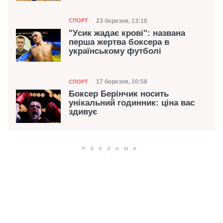
Категорія
Дата публікації
23 березня, 13:10
СПОРТ
"Усик жадає крові": названа
перша жертва боксера в
українському футболі
Категорія
Дата публікації
17 березня, 10:58
СПОРТ
Боксер Берінчик носить
унікальний годинник: ціна вас
здивує