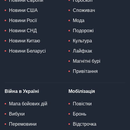
Новини Європи
Гороскоп
Новини США
Споживач
Новини Росії
Мода
Новини СНД
Подорожі
Новини Китаю
Культура
Новини Беларусі
Лайфхак
Магнітні бурі
Привітання
Війна в Україні
Мобілізація
Мапа бойових дій
Повістки
Вибухи
Бронь
Перемовини
Відстрочка