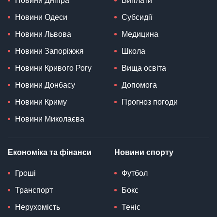
Новини Дніпра
Виплати
Новини Одеси
Субсидії
Новини Львова
Медицина
Новини Запоріжжя
Школа
Новини Кривого Рогу
Вища освіта
Новини Донбасу
Допомога
Новини Криму
Прогноз погоди
Новини Миколаєва
Економіка та фінанси
Новини спорту
Гроші
Футбол
Транспорт
Бокс
Нерухомість
Теніс