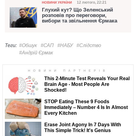
Категорія
Дата публікації
12 лютого, 22:21
НОВИНИ УКРАЇНИ
Глухий кут? Що Зеленський
розповів про переговори,
вибори та звільнення Єрмака
Теги:
#Обшук
#САП
#НАБУ
#Слідство
#Андрій Єрмак