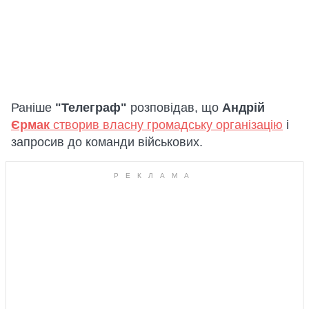
Раніше
"Телеграф"
розповідав, що
Андрій
Єрмак
створив власну громадську організацію
і
запросив до команди військових.