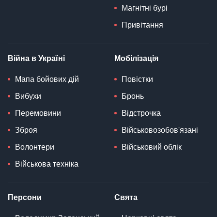
Магнітні бурі
Привітання
Війна в Україні
Мобілізація
Мапа бойових дій
Повістки
Вибухи
Бронь
Перемовини
Відстрочка
Зброя
Військовозобов'язані
Волонтери
Військовий облік
Військова техніка
Персони
Свята