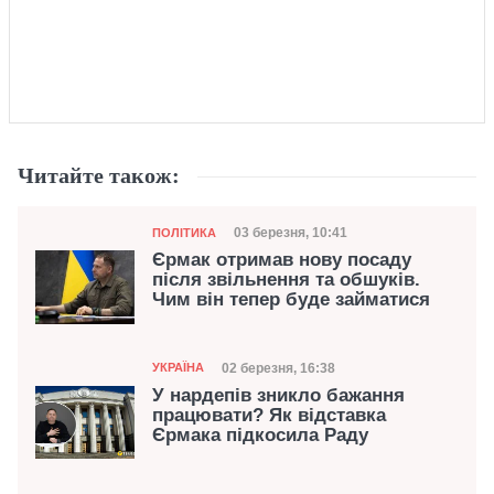
Читайте також:
Категорія
Дата публікації
03 березня, 10:41
ПОЛІТИКА
Єрмак отримав нову посаду
після звільнення та обшуків.
Чим він тепер буде займатися
Категорія
Дата публікації
02 березня, 16:38
УКРАЇНА
У нардепів зникло бажання
працювати? Як відставка
Єрмака підкосила Раду