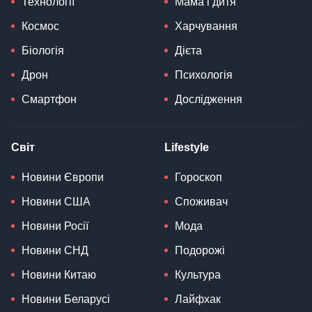
Технології
Мама і дитя
Космос
Харчування
Біологія
Дієта
Дрон
Психологія
Смартфон
Дослідження
Світ
Lifestyle
Новини Європи
Гороскоп
Новини США
Споживач
Новини Росії
Мода
Новини СНД
Подорожі
Новини Китаю
Культура
Новини Беларусі
Лайфхак