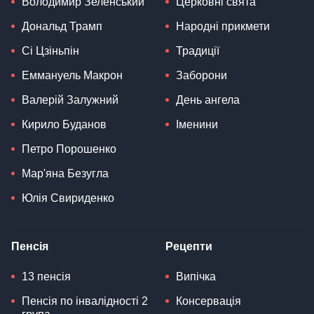
Володимир Зеленський
Церковні свята
Дональд Трамп
Народні прикмети
Сі Цзіньпін
Традиції
Еммануель Макрон
Заборони
Валерій Залужний
День ангела
Кирило Буданов
Іменини
Петро Порошенко
Мар'яна Безугла
Юлія Свириденко
Пенсія
Рецепти
13 пенсія
Випічка
Пенсія по інвалідності 2
Консервація