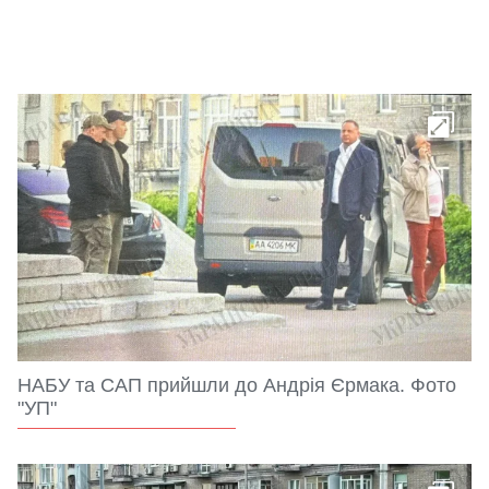
НАБУ та САП прийшли до Андрія Єрмака. Фото
"УП"