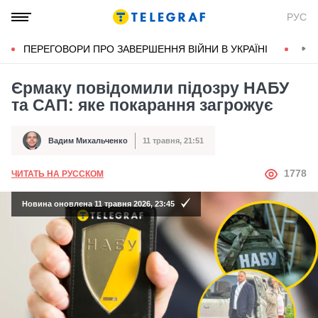
РУС
ПЕРЕГОВОРИ ПРО ЗАВЕРШЕННЯ ВІЙНИ В УКРАЇНІ
КОН
Єрмаку повідомили підозру НАБУ
та САП: яке покарання загрожує
Вадим Михальченко
11 травня, 21:51
Автор
Дата публікації
АВТОР
1778
ЧИТАТЬ НА РУССКОМ
Новина оновлена 11 травня 2026, 23:45