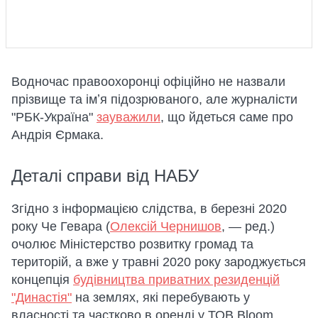
Водночас правоохоронці офіційно не назвали
прізвище та імʼя підозрюваного, але журналісти
"РБК-Україна"
зауважили
, що йдеться саме про
Андрія Єрмака.
Деталі справи від НАБУ
Згідно з інформацією слідства, в березні 2020
року Че Гевара (
Олексій Чернишов
, — ред.)
очолює Міністерство розвитку громад та
територій, а вже у травні 2020 року зароджується
концепція
будівництва приватних резиденцій
"Династія"
на землях, які перебувають у
власності та частково в оренді у ТОВ Bloom