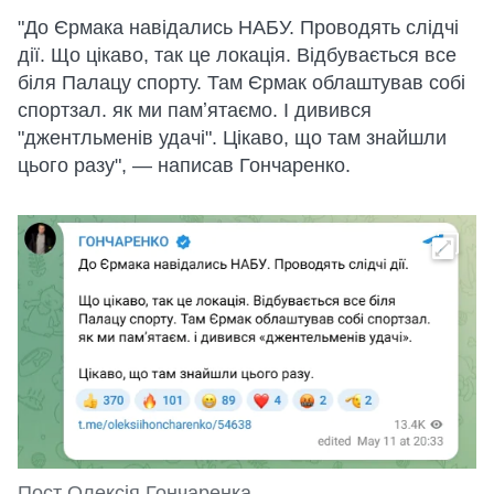
"До Єрмака навідались НАБУ. Проводять слідчі
дії. Що цікаво, так це локація. Відбувається все
біля Палацу спорту. Там Єрмак облаштував собі
спортзал. як ми памʼятаємо. І дивився
"джентльменів удачі". Цікаво, що там знайшли
цього разу", — написав Гончаренко.
Пост Олексія Гончаренка