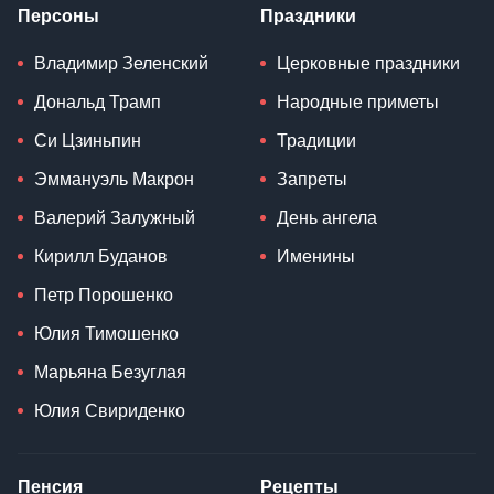
Персоны
Праздники
Владимир Зеленский
Церковные праздники
Дональд Трамп
Народные приметы
Си Цзиньпин
Традиции
Эммануэль Макрон
Запреты
Валерий Залужный
День ангела
Кирилл Буданов
Именины
Петр Порошенко
Юлия Тимошенко
Марьяна Безуглая
Юлия Свириденко
Пенсия
Рецепты