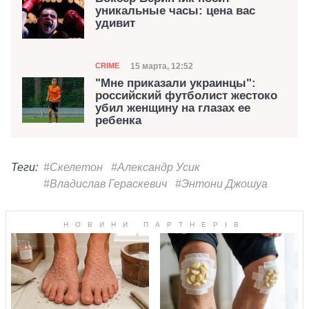
уникальные часы: цена вас
удивит
Категория
Дата публикации
15 марта, 12:52
CRIME
"Мне приказали украинцы":
российский футболист жестоко
убил женщину на глазах ее
ребенка
Теги:
#Скелетон
#Александр Усик
#Владислав Гераскевич
#Энтони Джошуа