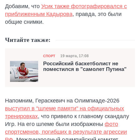
Добавим, что
Усик также фотографировался с
приближенным Кадырова
, правда, это были
общие снимки.
Читайте также:
Категория
Дата публикации
19 марта, 17:08
СПОРТ
Российский баскетболист не
поместился в "самолет Путина"
Напомним, Гераскевич на Олимпиаде-2026
выступил в "шлеме памяти" на официальных
тренировках
, что привело к главному скандалу
Игр. На его шлеме были изображены
фото
спортсменов, погибших в результате агрессии
РФ
. Международный олимпийский комитет