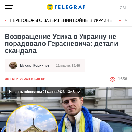
УКР
ПЕРЕГОВОРЫ О ЗАВЕРШЕНИИ ВОЙНЫ В УКРАИНЕ
КОН
Возвращение Усика в Украину не
порадовало Гераскевича: детали
скандала
Михаил Корнилов
21 марта, 13:48
Автор
Дата публикации
АВТОР
1558
ЧИТАТИ УКРАЇНСЬКОЮ
Новость обновлена 21 марта 2026, 13:48