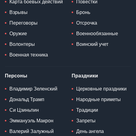
Карта боевых действий
Повестки
Взрывы
Бронь
Переговоры
Отсрочка
Оружие
Военнообязанные
Волонтеры
Воинский учет
Военная техника
Персоны
Праздники
Владимир Зеленский
Церковные праздники
Дональд Трамп
Народные приметы
Си Цзиньпин
Традиции
Эммануэль Макрон
Запреты
Валерий Залужный
День ангела