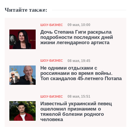
Читайте также:
Категория
Дата публикации
09 мая, 10:00
ШОУ-БИЗНЕС
Дочь Степана Гиги раскрыла
подробности последних дней
жизни легендарного артиста
Категория
Дата публикации
08 мая, 19:45
ШОУ-БИЗНЕС
Не одними отдыхами с
россиянами во время войны.
Топ скандалов 45-летнего Потапа
Категория
Дата публикации
08 мая, 15:51
ШОУ-БИЗНЕС
Известный украинский певец
ошеломил признанием о
тяжелой болезни родного
человека