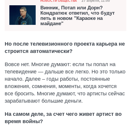
Категория
Дата публикации
27 апреля, 11:00
НОВОСТИ ОБЩЕСТВА
Винник, Потап или Дорн?
Кондратюк ответил, что будут
петь в новом "Караоке на
майдане"
Но после телевизионного проекта карьера не
строится автоматически?
Вовсе нет. Многие думают: если ты попал на
телевидение — дальше все легко. Но это только
начало. Далее – годы работы, постоянные
вложения, сомнения, моменты, когда хочется
все бросить. Многие думают, что артисты сейчас
зарабатывают большие деньги.
На самом деле, за счет чего живет артист во
время войны?