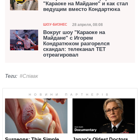
"Караоке на Майдане" и как стал
ведущим вместо Кондартюка
Категория
Дата публикации
28 апреля, 08:08
ШОУ-БИЗНЕС
Вокруг шоу "Караоке на
Майдане" с Игорем
Кондратюком разгорелся
скандал: телеканал ТЕТ
отреагировал
Теги:
#Співак