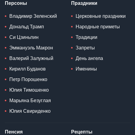
Персоны
Праздники
Владимир Зеленский
Церковные праздники
Дональд Трамп
Народные приметы
Си Цзиньпин
Традиции
Эммануэль Макрон
Запреты
Валерий Залужный
День ангела
Кирилл Буданов
Именины
Петр Порошенко
Юлия Тимошенко
Марьяна Безуглая
Юлия Свириденко
Пенсия
Рецепты