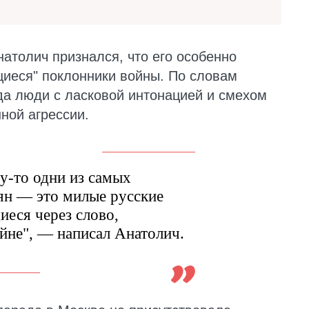
натолич признался, что его особенно
иеся" поклонники войны. По словам
да люди с ласковой интонацией и смехом
нной агрессии.
у-то одни из самых
ян — это милые русские
еся через слово,
ойне", — написал Анатолич.