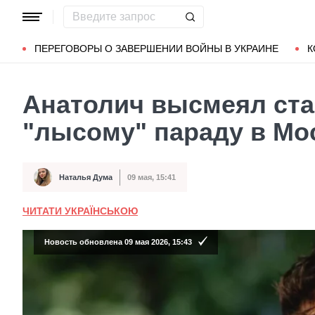
Популярные запросы
Мариуполь
Донбасс
Зеленский
ПЕРЕГОВОРЫ О ЗАВЕРШЕНИИ ВОЙНЫ В УКРАИНЕ
К
Анатолич высмеял ст
"лысому" параду в Мос
Наталья Дума
09 мая, 15:41
Автор
Дата публикации
ЧИТАТИ УКРАЇНСЬКОЮ
Новость обновлена 09 мая 2026, 15:43