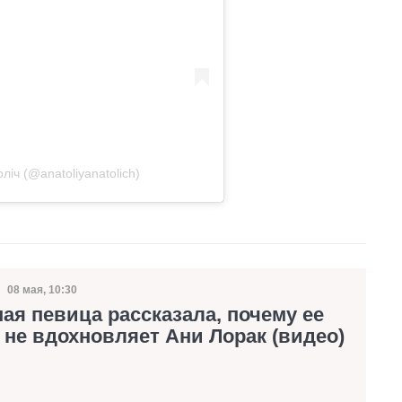
іч (@anatoliyanatolich)
08 мая, 10:30
Дата публикации
ая певица рассказала, почему ее
не вдохновляет Ани Лорак (видео)