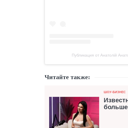
Публикация от Анатолій Анатол
Читайте также:
Категория
ШОУ-БИЗНЕС
Известн
больше 