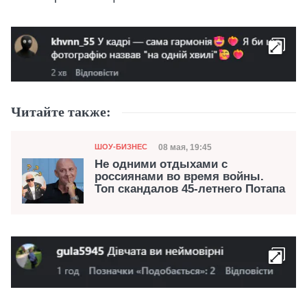
Читайте также:
Категория
Дата публикации
08 мая, 19:45
ШОУ-БИЗНЕС
Не одними отдыхами с
россиянами во время войны.
Топ скандалов 45-летнего Потапа