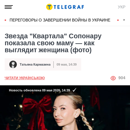
УКР
ПЕРЕГОВОРЫ О ЗАВЕРШЕНИИ ВОЙНЫ В УКРАИНЕ
КОН
Звезда "Квартала" Сопонару
показала свою маму — как
выглядит женщина (фото)
Татьяна Кармазина
09 мая, 14:39
Автор
Дата публикации
АВТОР
904
ЧИТАТИ УКРАЇНСЬКОЮ
Новость обновлена 09 мая 2026, 14:39