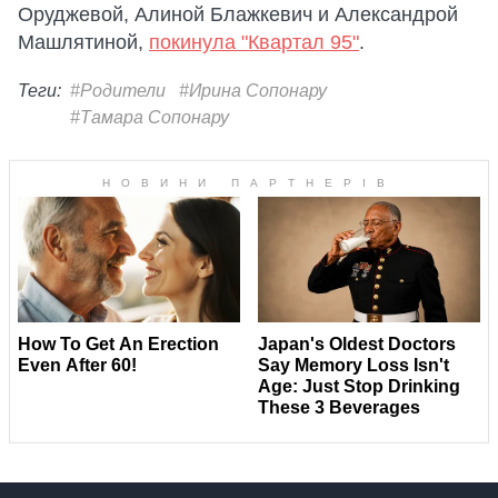
Оруджевой, Алиной Блажкевич и Александрой
Машлятиной,
покинула "Квартал 95"
.
Теги:
#Родители
#Ирина Сопонару
#Тамара Сопонару