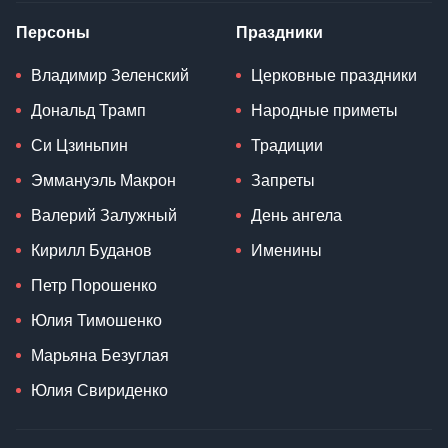
Персоны
Праздники
Владимир Зеленский
Церковные праздники
Дональд Трамп
Народные приметы
Си Цзиньпин
Традиции
Эммануэль Макрон
Запреты
Валерий Залужный
День ангела
Кирилл Буданов
Именины
Петр Порошенко
Юлия Тимошенко
Марьяна Безуглая
Юлия Свириденко