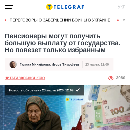
УКР
ПЕРЕГОВОРЫ О ЗАВЕРШЕНИИ ВОЙНЫ В УКРАИНЕ
КОН
Пенсионеры могут получить
большую выплату от государства.
Но повезет только избранным
Галина Михайлова
,
Игорь Тимофеев
23 марта, 12:09
Автор
Дата публикации
АВТОР
3080
ЧИТАТИ УКРАЇНСЬКОЮ
Новость обновлена 23 марта 2026, 12:09