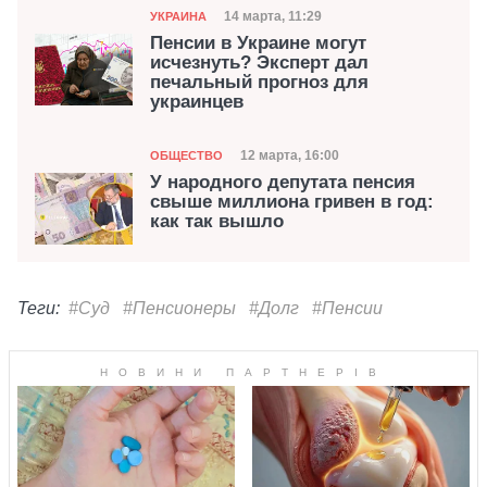
Категория
Дата публикации
14 марта, 11:29
УКРАИНА
Пенсии в Украине могут
исчезнуть? Эксперт дал
печальный прогноз для
украинцев
Категория
Дата публикации
12 марта, 16:00
ОБЩЕСТВО
У народного депутата пенсия
свыше миллиона гривен в год:
как так вышло
Теги:
#Суд
#Пенсионеры
#Долг
#Пенсии