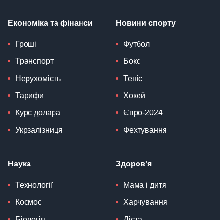
Економіка та фінанси
Новини спорту
Гроші
Футбол
Транспорт
Бокс
Нерухомість
Теніс
Тарифи
Хокей
Курс долара
Євро-2024
Укрзалізниця
Фехтування
Наука
Здоров'я
Технології
Мама і дитя
Космос
Харчування
Біологія
Дієта