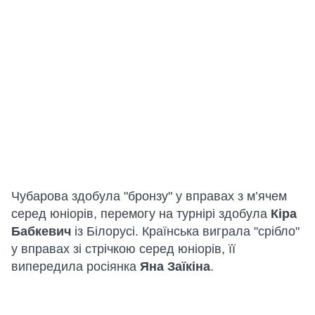
Чубарова здобула "бронзу" у вправах з м’ячем
серед юніорів, перемогу на турнірі здобула
Кіра
Бабкевич
із Білорусі. Країнська виграла "срібло"
у вправах зі стрічкою серед юніорів, її
випередила росіянка
Яна Заїкіна
.