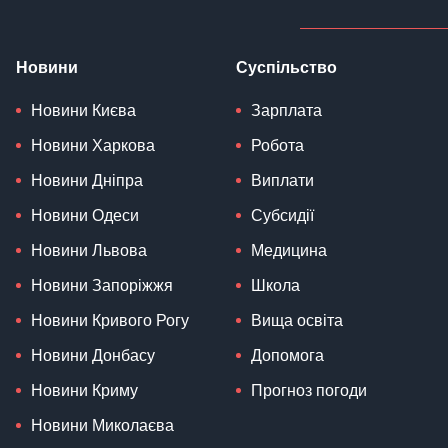
Новини
Суспільство
Новини Києва
Зарплата
Новини Харкова
Робота
Новини Дніпра
Виплати
Новини Одеси
Субсидії
Новини Львова
Медицина
Новини Запоріжжя
Школа
Новини Кривого Рогу
Вища освіта
Новини Донбасу
Допомога
Новини Криму
Прогноз погоди
Новини Миколаєва