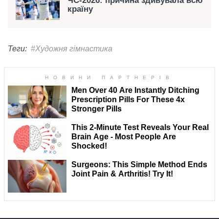
ЧС-2026: причина здивувала всю
країну
Теги:
#Художня гімнастика