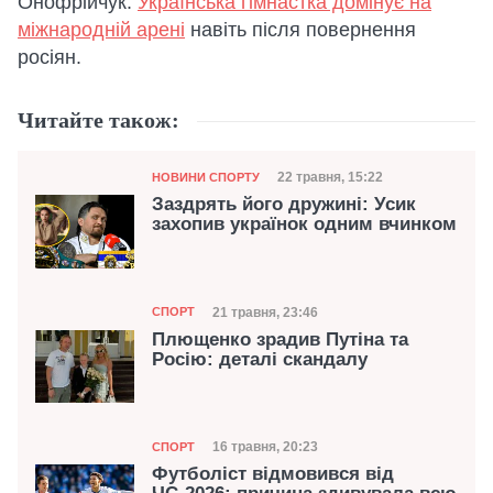
Онофрійчук.
Українська гімнастка домінує на
міжнародній арені
навіть після повернення
росіян.
Читайте також:
Категорія
Дата публікації
22 травня, 15:22
НОВИНИ СПОРТУ
Заздрять його дружині: Усик
захопив українок одним вчинком
Категорія
Дата публікації
21 травня, 23:46
СПОРТ
Плющенко зрадив Путіна та
Росію: деталі скандалу
Категорія
Дата публікації
16 травня, 20:23
СПОРТ
Футболіст відмовився від