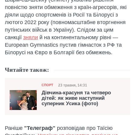
повністю зняти обмеження з країн-агресорів, які
діяли щодо спортсменів із Росії та Білорусі з
лютого 2022 року (повномасштабне вторгнення
путінських військ в Україну). Слідом за цим
санкції
зняли
й на континентальному рівні —
European Gymnastics пустив гімнасток з РФ та
Білорусі на Євро в Болгарії без обмежень.
Читайте також:
Категорія
Дата публікації
23 травня, 14:31
СПОРТ
Дівчина-красуня та четверо
дітей: як живе наступний
суперник Усика (фото)
Раніше
"Телеграф"
розповідав про Таїсію