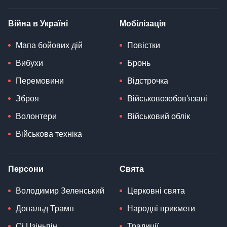
Війна в Україні
Мобілізація
Мапа бойових дій
Повістки
Вибухи
Бронь
Перемовини
Відстрочка
Зброя
Військовозобов'язані
Волонтери
Військовий облік
Військова техніка
Персони
Свята
Володимир Зеленський
Церковні свята
Дональд Трамп
Народні прикмети
Сі Цзіньпін
Традиції