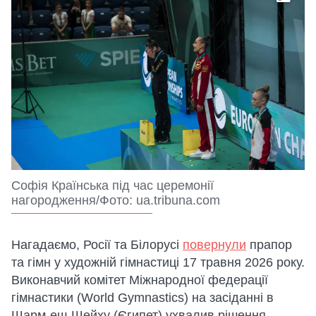
Софія Країнська під час церемонії
нагородження/Фото: ua.tribuna.com
Нагадаємо, Росії та Білорусі
повернули
прапор
та гімн у художній гімнастиці 17 травня 2026 року.
Виконавчий комітет Міжнародної федерації
гімнастики (World Gymnastics) на засіданні в
Шарм-еш-Шейху (Єгипет) ухвалив рішення