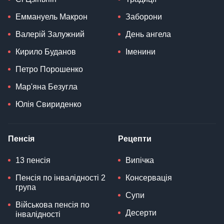
Еммануель Макрон
Заборони
Валерій Залужний
День ангела
Кирило Буданов
Іменини
Петро Порошенко
Мар'яна Безугла
Юлія Свириденко
Пенсія
Рецепти
13 пенсія
Випічка
Пенсія по інвалідності 2
Консервація
група
Супи
Військова пенсія по
Десерти
інвалідності