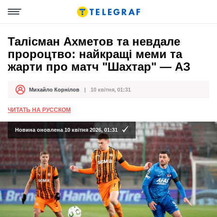
Талісман Ахметов та невдале
пророцтво: найкращі меми та
жарти про матч "Шахтар" — АЗ
Михайло Корнілов
10 квітня, 01:31
Автор
Дата публікації
ЧИТАТЬ НА РУССКОМ
Новина оновлена 10 квітня 2026, 01:31