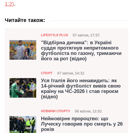
1:2)
.
Читайте також:
Категорія
Дата публікації
07 квітня, 17:57
LIFESTYLE PLUS
"Відбірна дичина": в Україні
суддя протягнув непритомного
футболіста по газону, тримаючи
його за рот (відео)
Категорія
Дата публікації
07 квітня, 14:32
СПОРТ
Уся Італія його ненавидить: як
14-річний футболіст вивів свою
країну на ЧС-2026 і став героєм
(відео)
Категорія
Дата публікації
06 квітня, 12:02
НОВИНИ СПОРТУ
Неймовірне пророцтво: що
Луческу говорив про смерть у 26
років