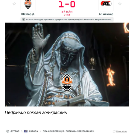
Педріньйо поклав гол-красень