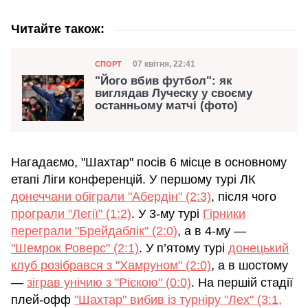
Читайте також:
Категорія
Дата публікації
07 квітня, 22:41
СПОРТ
"Його вбив футбол": як
виглядав Луческу у своєму
останньому матчі (фото)
Нагадаємо, "Шахтар" посів 6 місце в основному
етапі Ліги конференцій. У першому турі ЛК
донеччани обіграли "Абердін" (2:3)
, після чого
програли "Легії" (1:2)
. У 3-му турі
Гірники
переграли "Брейдаблік" (2:0)
, а в 4-му —
"Шемрок Роверс" (2:1)
. У п’ятому турі
донецький
клуб розібрався з "Хамруном" (2:0)
, а в шостому
—
зіграв унічию з "Рієкою" (0:0)
. На першій стадії
плей-офф
"Шахтар" вибив із турніру "Лех" (3:1,