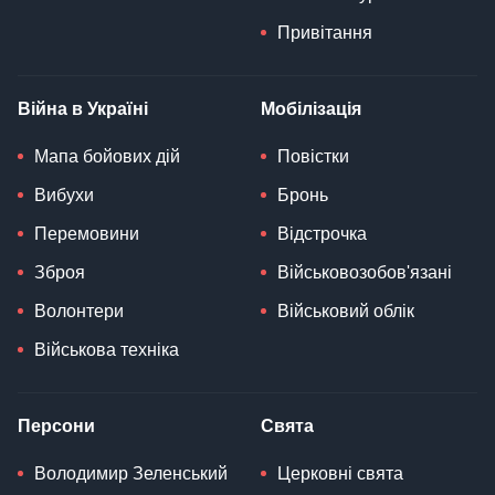
Привітання
Війна в Україні
Мобілізація
Мапа бойових дій
Повістки
Вибухи
Бронь
Перемовини
Відстрочка
Зброя
Військовозобов'язані
Волонтери
Військовий облік
Військова техніка
Персони
Свята
Володимир Зеленський
Церковні свята