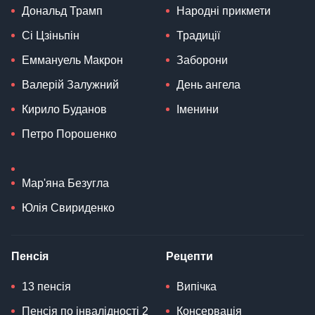
Дональд Трамп
Народні прикмети
Сі Цзіньпін
Традиції
Еммануель Макрон
Заборони
Валерій Залужний
День ангела
Кирило Буданов
Іменини
Петро Порошенко
Мар'яна Безугла
Юлія Свириденко
Пенсія
Рецепти
13 пенсія
Випічка
Пенсія по інвалідності 2
Консервація