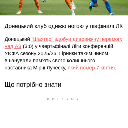
Донецький клуб однією ногою у півфіналі ЛК
Донецький
"Шахтар" здобув дивовижну перемогу
над АЗ
(3:0) у чвертьфіналі Ліги конференцій
УЄФА сезону 2025/26. Гірники таким чином
вшанували пам’ять свого колишнього
наставника Мірчі Луческу,
який помер 7 квітня
.
Що потрібно знати