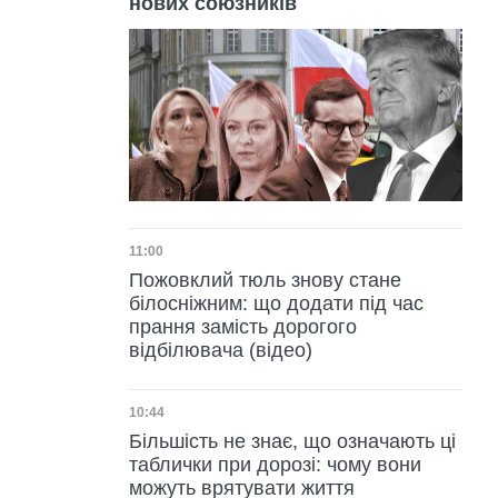
нових союзників
Дата публікації
11:00
Пожовклий тюль знову стане
білосніжним: що додати під час
прання замість дорогого
відбілювача (відео)
Дата публікації
10:44
Більшість не знає, що означають ці
таблички при дорозі: чому вони
можуть врятувати життя