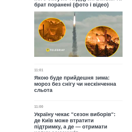
брат поранені (фото і відео)
Дата публікації
11:01
Якою буде прийдешня зима:
мороз без снігу чи нескінченна
сльота
Дата публікації
11:00
Україну чекає "сезон виборів":
де Київ може втратити
підтримку, а де — отримати