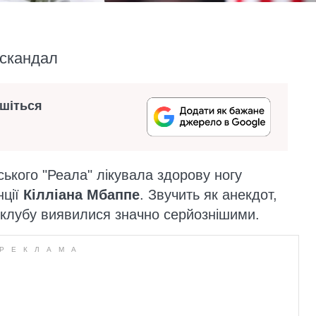
рскандал
ишіться
ького "Реала" лікувала здорову ногу
нції
Кілліана Мбаппе
. Звучить як анекдот,
 клубу виявилися значно серйознішими.