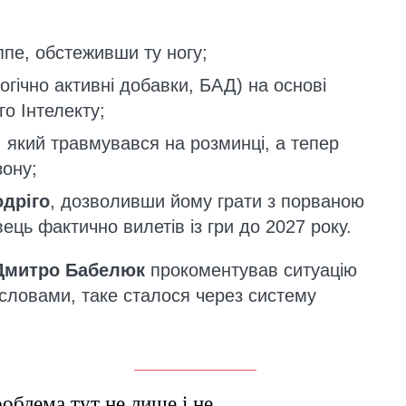
пе, обстеживши ту ногу;
гічно активні добавки, БАД) на основі
о Інтелекту;
, який травмувався на розминці, а тепер
зону;
одріго
, дозволивши йому грати з порваною
ець фактично вилетів із гри до 2027 року.
Дмитро Бабелюк
прокоментував ситуацію
 словами, таке сталося через систему
облема тут не лише і не