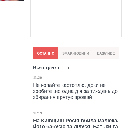
ОСТАННЄ
SMAK-НОВИНИ
ВАЖЛИВЕ
Вся стрічка
Дата публікації
11:20
Не копайте картоплю, доки не
зробите це: одна дія за тиждень до
збирання врятує врожай
Дата публікації
11:19
На Київщині Росія вбила малюка,
його бабусю та дідуся. Батьки та