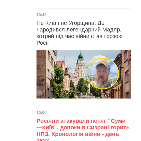
Дата публікації
10:42
Не Київ і не Угорщина. Де
народився легендарний Мадяр,
котрий під час війни став грозою
Росії
Дата публікації
10:00
Росіяни атакували потяг "Суми
—Київ", допоки в Сизрані горить
НПЗ. Хронологія війни - день
1627