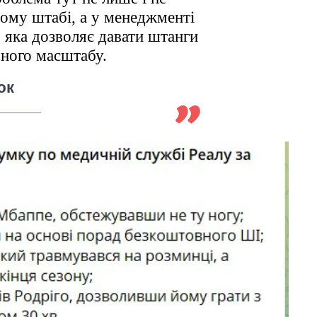
ному штабі, а у менеджменті
 яка дозволяє давати штанги
чного масштабу.
юк