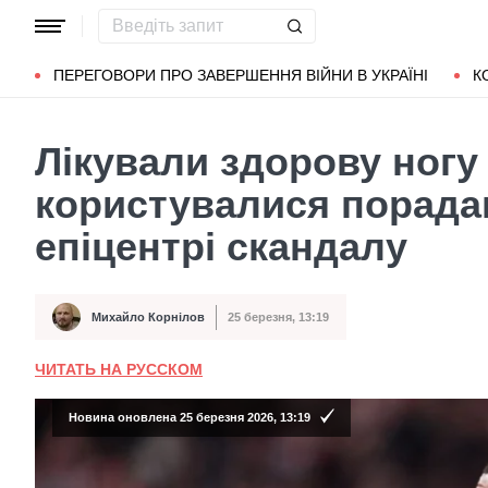
Популярні запити
Маріуполь
Донбас
Зеленський
Л
ПЕРЕГОВОРИ ПРО ЗАВЕРШЕННЯ ВІЙНИ В УКРАЇНІ
К
Лікували здорову ногу
користувалися порадам
епіцентрі скандалу
Михайло Корнілов
25 березня, 13:19
Автор
Дата публікації
ЧИТАТЬ НА РУССКОМ
Новина оновлена 25 березня 2026, 13:19