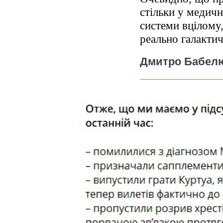
стільки у медич
системи вцілому,
реально галакти
Дмитро Бабел