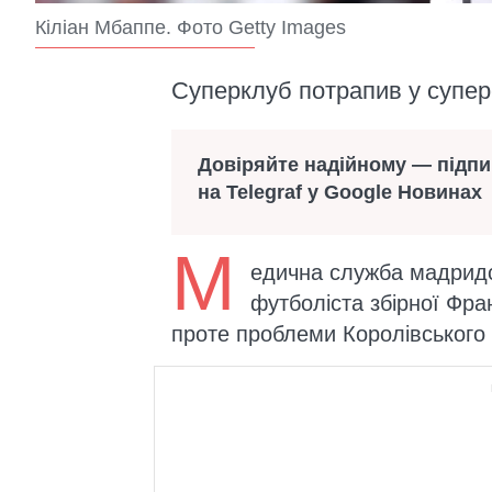
Кіліан Мбаппе. Фото Getty Images
Суперклуб потрапив у супе
Довіряйте надійному — підп
на Telegraf у Google Новинах
М
едична служба мадридс
футболіста збірної Фра
проте проблеми Королівського