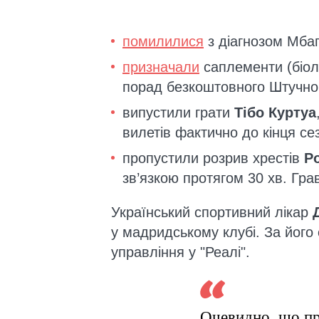
помилилися
з діагнозом Мбап
призначали
саплементи (біоло
порад безкоштовного Штучног
випустили грати
Тібо Куртуа
вилетів фактично до кінця се
пропустили розрив хрестів
Р
зв’язкою протягом 30 хв. Грав
Український спортивний лікар
у мадридському клубі. За його
управління у "Реалі".
Очевидно, що пр