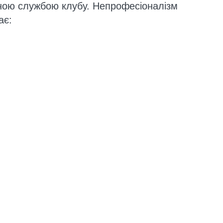
ною службою клубу. Непрофесіоналізм
ає: