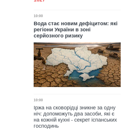
Дата публікації
10:00
Вода стає новим дефіцитом: які
регіони України в зоні
серйозного ризику
Дата публікації
10:00
Іржа на сковорідці зникне за одну
ніч: допоможуть два засоби, які є
на кожній кухні - секрет іспанських
господинь