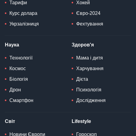
Тарифи
Хокей
Курс долара
Євро-2024
Укрзалізниця
Фехтування
Наука
Здоров'я
Технології
Мама і дитя
Космос
Харчування
Біологія
Дієта
Дрон
Психологія
Смартфон
Дослідження
Світ
Lifestyle
Новини Європи
Гороскоп