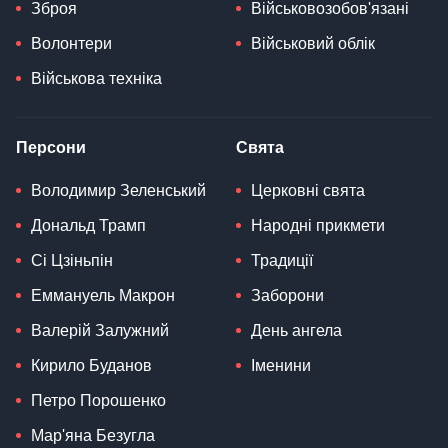
Зброя
Військовозобов'язані
Волонтери
Військовий облік
Військова техніка
Персони
Свята
Володимир Зеленський
Церковні свята
Дональд Трамп
Народні прикмети
Сі Цзіньпін
Традиції
Еммануель Макрон
Заборони
Валерій Залужний
День ангела
Кирило Буданов
Іменини
Петро Порошенко
Мар'яна Безугла