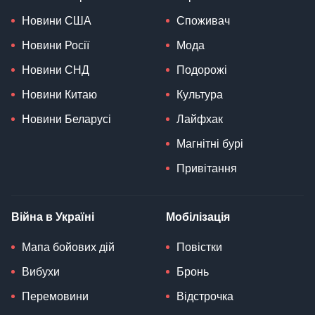
Новини США
Споживач
Новини Росії
Мода
Новини СНД
Подорожі
Новини Китаю
Культура
Новини Беларусі
Лайфхак
Магнітні бурі
Привітання
Війна в Україні
Мобілізація
Мапа бойових дій
Повістки
Вибухи
Бронь
Перемовини
Відстрочка