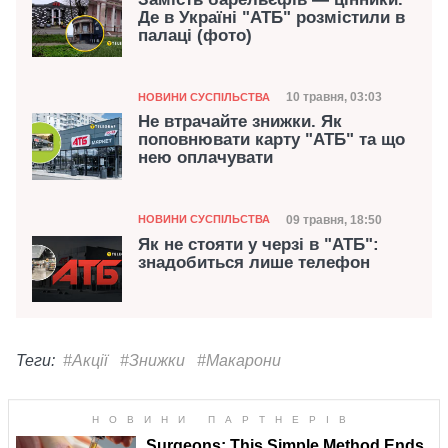
Де в Україні "АТБ" розмістили в
палаці (фото)
Категорія
Дата публікації
10 травня, 03:03
НОВИНИ СУСПІЛЬСТВА
Не втрачайте знижки. Як
поповнювати карту "АТБ" та що
нею оплачувати
Категорія
Дата публікації
09 травня, 18:50
НОВИНИ СУСПІЛЬСТВА
Як не стояти у черзі в "АТБ":
знадобиться лише телефон
Теги:
#Акції
#Знижки
#Макарони