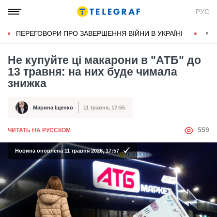
РУС
ПЕРЕГОВОРИ ПРО ЗАВЕРШЕННЯ ВІЙНИ В УКРАЇНІ
КОН
Не купуйте ці макарони в "АТБ" до
13 травня: на них буде чимала
знижка
Марина Іщенко
11 травня, 17:55
Автор
Дата публікації
АВТОР
559
ЧИТАТЬ НА РУССКОМ
Новина оновлена 11 травня 2026, 17:57