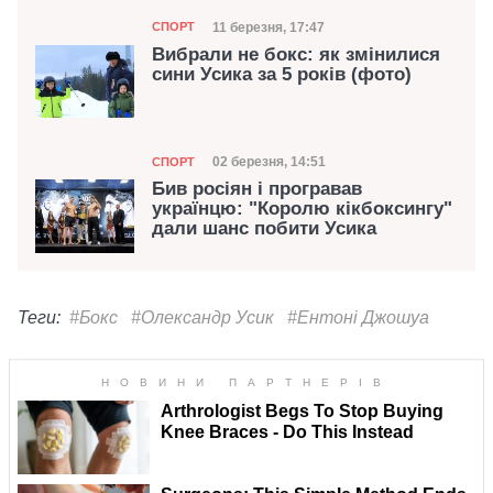
Категорія
Дата публікації
11 березня, 17:47
СПОРТ
Вибрали не бокс: як змінилися
сини Усика за 5 років (фото)
Категорія
Дата публікації
02 березня, 14:51
СПОРТ
Бив росіян і програвав
українцю: "Королю кікбоксингу"
дали шанс побити Усика
Теги:
#Бокс
#Олександр Усик
#Ентоні Джошуа