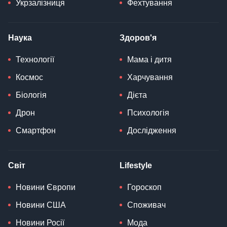
Укрзалізниця
Фехтування
Наука
Здоров'я
Технології
Мама і дитя
Космос
Харчування
Біологія
Дієта
Дрон
Психологія
Смартфон
Дослідження
Світ
Lifestyle
Новини Європи
Гороскоп
Новини США
Споживач
Новини Росії
Мода