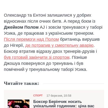
Олександр та Ентоні залишилися у добрих
відносинах після очних битв. А перед боєм із
Джейком Полом
AJ і зовсім тренувався у таборі
Усика, де працював з українським тренером.
Після перемоги над Полом
британець вирушив
до Нігерії,
де потрапив у смертельну аварію
.
Боксер втратив відразу двох тренерів-друзів і
був готовий закінчити зі спортом
. Пізніше
Джошуа повернувся до тренувань і був
помічений у тренувальному таборі Усика.
Читайте також:
Категорія
Дата публікації
17 березня, 10:58
СПОРТ
Боксер Берінчик носить
унікальний годинник: ціна вас