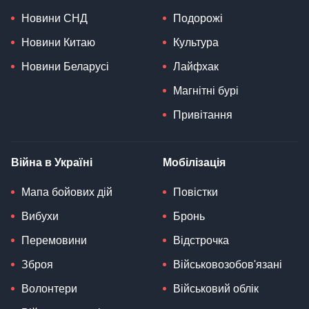
Новини СНД
Подорожі
Новини Китаю
Культура
Новини Беларусі
Лайфхак
Магнітні бурі
Привітання
Війна в Україні
Мобілізація
Мапа бойових дій
Повістки
Вибухи
Бронь
Перемовини
Відстрочка
Зброя
Військовозобов'язані
Волонтери
Військовий облік