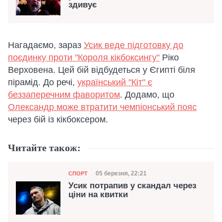
здивує
Нагадаємо, зараз
Усик веде підготовку до
поєдинку проти "Короля кікбоксингу"
Ріко
Верховена. Цей бій відбудеться у Єгипті біля
пірамід. До речі,
український "Кіт" є
беззаперечним фаворитом
. Додамо, що
Олександр може втратити чемпіонський пояс
через бій із кікбоксером.
Читайте також:
Категорія
Дата публікації
05 березня, 22:21
СПОРТ
Усик потрапив у скандал через
ціни на квитки