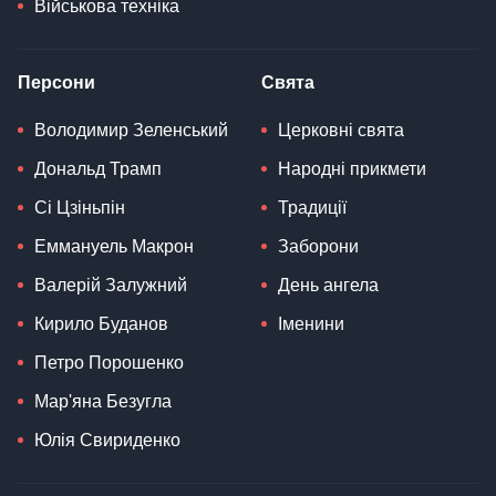
Військова техніка
Персони
Свята
Володимир Зеленський
Церковні свята
Дональд Трамп
Народні прикмети
Сі Цзіньпін
Традиції
Еммануель Макрон
Заборони
Валерій Залужний
День ангела
Кирило Буданов
Іменини
Петро Порошенко
Мар'яна Безугла
Юлія Свириденко