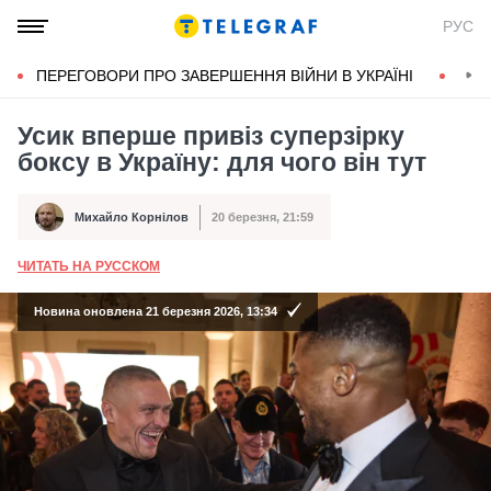
РУС
ПЕРЕГОВОРИ ПРО ЗАВЕРШЕННЯ ВІЙНИ В УКРАЇНІ
КОН
Усик вперше привіз суперзірку
боксу в Україну: для чого він тут
Михайло Корнілов
20 березня, 21:59
Автор
Дата публікації
ЧИТАТЬ НА РУССКОМ
А
Новина оновлена 21 березня 2026, 13:34