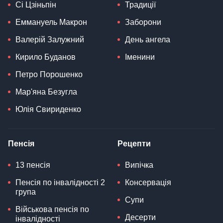
Сі Цзіньпін
Традиції
Еммануель Макрон
Заборони
Валерій Залужний
День ангела
Кирило Буданов
Іменини
Петро Порошенко
Мар'яна Безугла
Юлія Свириденко
Пенсія
Рецепти
13 пенсія
Випічка
Пенсія по інвалідності 2
Консервація
група
Супи
Військова пенсія по
Десерти
інвалідності