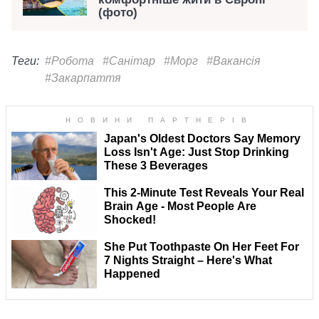
(фото)
Теги:
#Робота
#Санітар
#Морг
#Вакансія
#Закарпаття