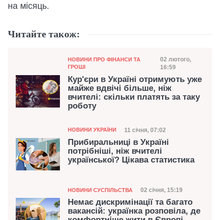
на місяць.
Читайте також:
Категорія
Дата публікац
02 лютого,
НОВИНИ ПРО ФІНАНСИ ТА
ГРОШІ
16:59
Кур'єри в Україні отримують уже
майже вдвічі більше, ніж
вчителі: скільки платять за таку
роботу
Категорія
Дата публікації
11 січня, 07:02
НОВИНИ УКРАЇНИ
Прибиральниці в Україні
потрібніші, ніж вчителі
української? Цікава статистика
Категорія
Дата публікації
02 січня, 15:19
НОВИНИ СУСПІЛЬСТВА
Немає дискримінації та багато
вакансій: українка розповіла, де
комфортніше жити в Європі