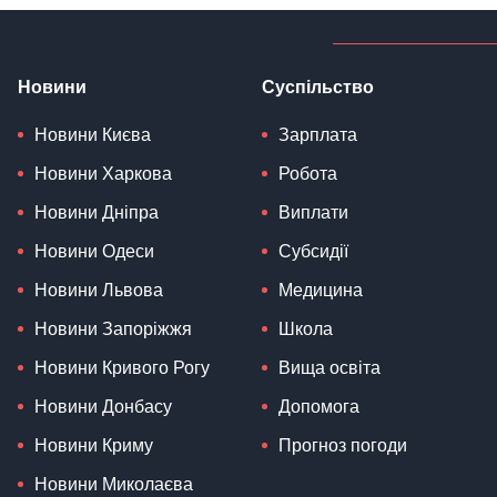
Новини
Суспільство
Новини Києва
Зарплата
Новини Харкова
Робота
Новини Дніпра
Виплати
Новини Одеси
Субсидії
Новини Львова
Медицина
Новини Запоріжжя
Школа
Новини Кривого Рогу
Вища освіта
Новини Донбасу
Допомога
Новини Криму
Прогноз погоди
Новини Миколаєва