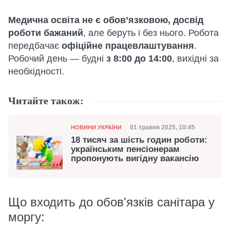
Медична освіта не є обов’язковою, досвід
роботи бажаний
, але беруть і без нього. Робота
передбачає
офіційне працевлаштування
.
Робочий день — будні
з 8:00 до 14:00
, вихідні за
необхідності.
Читайте також:
Категорія
Дата публікації
01 травня 2025, 10:45
НОВИНИ УКРАЇНИ
18 тисяч за шість годин роботи:
українським пенсіонерам
пропонують вигідну вакансію
Що входить до обов'язків санітара у
моргу: