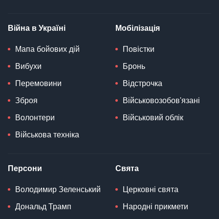
Війна в Україні
Мобілізація
Мапа бойових дій
Повістки
Вибухи
Бронь
Перемовини
Відстрочка
Зброя
Військовозобов'язані
Волонтери
Військовий облік
Військова техніка
Персони
Свята
Володимир Зеленський
Церковні свята
Дональд Трамп
Народні прикмети