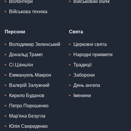
Волонтери
Військовий облік
Військова техніка
Персони
Свята
Володимир Зеленський
Церковні свята
Дональд Трамп
Народні прикмети
Сі Цзіньпін
Традиції
Еммануель Макрон
Заборони
Валерій Залужний
День ангела
Кирило Буданов
Іменини
Петро Порошенко
Мар'яна Безугла
Юлія Свириденко