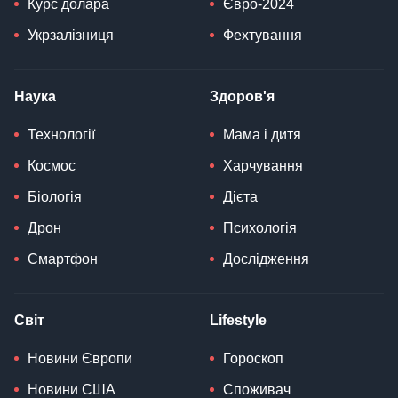
Курс долара
Євро-2024
Укрзалізниця
Фехтування
Наука
Здоров'я
Технології
Мама і дитя
Космос
Харчування
Біологія
Дієта
Дрон
Психологія
Смартфон
Дослідження
Світ
Lifestyle
Новини Європи
Гороскоп
Новини США
Споживач