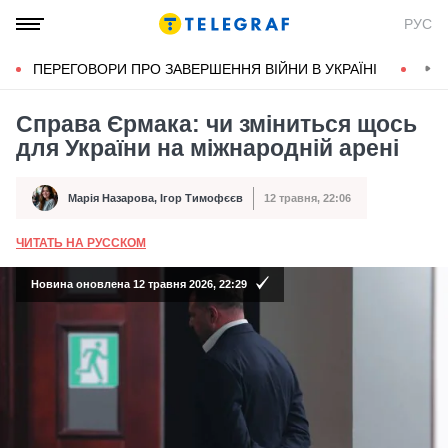
РУС
ПЕРЕГОВОРИ ПРО ЗАВЕРШЕННЯ ВІЙНИ В УКРАЇНІ
КОН
Справа Єрмака: чи зміниться щось
для України на міжнародній арені
Марія Назарова
,
Ігор Тимофєєв
12 травня, 22:06
Автор
Дата публікації
ЧИТАТЬ НА РУССКОМ
А
Новина оновлена 12 травня 2026, 22:29