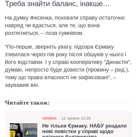
Треба знайти баланс, інакше…
На думку Фесенка, поховати справу остаточно
навряд чи вдасться, але те, що вона
розтягнеться, – поза сумнівом.
"По-перше, зверніть увагу, підозра Єрмаку
з'явилася через пів року після обшуків у нього і
його відставки. І у справі кооперативу "Династія",
думаю, непросто буде довести (провину – ред.),
тому що права власності не зафіксовані", –
зауважив він.
Читайте також:
Категорія
Дата публікації
12 травня, 12:26
УКРАЇНА
Не тільки Єрмаку. НАБУ роздало
нові повістки у справі щодо
елітного будівництва