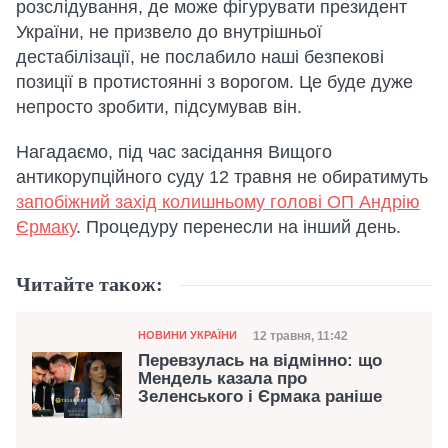
розслідування, де може фігурувати президент
України, не призвело до внутрішньої
дестабілізації, не послабило наші безпекові
позиції в протистоянні з ворогом. Це буде дуже
непросто зробити, підсумував він.
Нагадаємо, під час засідання Вищого
антикорупційного суду 12 травня не обиратимуть
запобіжний захід колишньому голові ОП Андрію
Єрмаку
. Процедуру перенесли на інший день.
Читайте також:
Категорія
Дата публікації
12 травня, 11:42
НОВИНИ УКРАЇНИ
Перевзулась на відмінно: що
Мендель казала про
Зеленського і Єрмака раніше