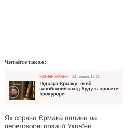
Читайте також:
Категорія
Дата публікації
12 травня, 15:01
НОВИНИ УКРАЇНИ
Підозра Єрмаку: який
запобіжний захід будуть просити
прокурори
Як справа Єрмака вплине на
переговорні позиції України