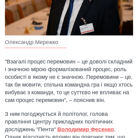
Олександр Мережко
"Взагалі процес перемовин – це доволі складний
і значною мірою формалізований процес, роль
особисті в якому не є значною. Перемовини – це,
так би мовити, спільна командна гра і якщо хтось
вибуває з команди, то це суттєво не впливає на
сам процес перемовин", – пояснив він.
З ним погоджується й політолог, голова
правління Центру прикладних політичних
досліджень "Пента"
Володимир Фесенко
.
Однак відсутність впливу він пояснює тим, що