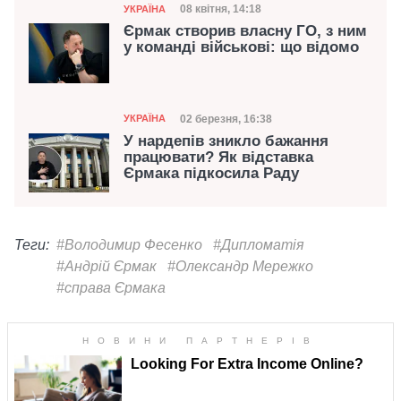
Категорія
Дата публікації
08 квітня, 14:18
УКРАЇНА
Єрмак створив власну ГО, з ним
у команді військові: що відомо
Категорія
Дата публікації
02 березня, 16:38
УКРАЇНА
У нардепів зникло бажання
працювати? Як відставка
Єрмака підкосила Раду
Теги:
#Володимир Фесенко
#Дипломатія
#Андрій Єрмак
#Олександр Мережко
#справа Єрмака