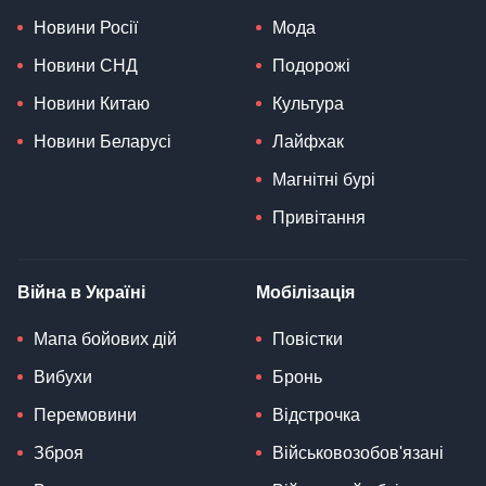
Новини Росії
Мода
Новини СНД
Подорожі
Новини Китаю
Культура
Новини Беларусі
Лайфхак
Магнітні бурі
Привітання
Війна в Україні
Мобілізація
Мапа бойових дій
Повістки
Вибухи
Бронь
Перемовини
Відстрочка
Зброя
Військовозобов'язані