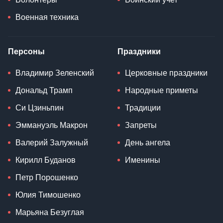
Военная техника
Персоны
Праздники
Владимир Зеленский
Церковные праздники
Дональд Трамп
Народные приметы
Си Цзиньпин
Традиции
Эммануэль Макрон
Запреты
Валерий Залужный
День ангела
Кирилл Буданов
Именины
Петр Порошенко
Юлия Тимошенко
Марьяна Безуглая