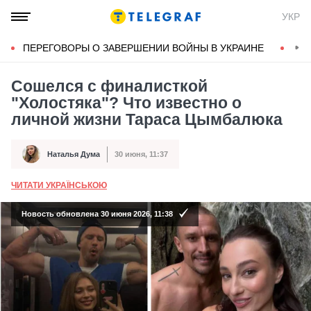
УКР
ПЕРЕГОВОРЫ О ЗАВЕРШЕНИИ ВОЙНЫ В УКРАИНЕ
КОН
Сошелся с финалисткой
"Холостяка"? Что известно о
личной жизни Тараса Цымбалюка
Наталья Дума
30 июня, 11:37
Автор
Дата публикации
ЧИТАТИ УКРАЇНСЬКОЮ
А
Новость обновлена 30 июня 2026, 11:38