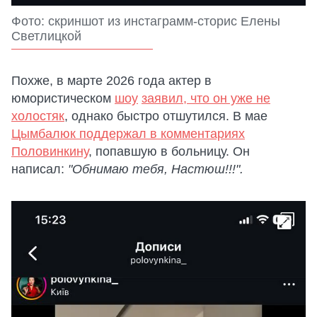
Фото: скриншот из инстаграмм-сторис Елены
Светлицкой
Похже, в марте 2026 года актер в
юмористическом
шоу
заявил, что он уже не
холостяк
, однако быстро отшутился. В мае
Цымбалюк поддержал в комментариях
Половинкину
, попавшую в больницу. Он
написал:
"Обнимаю тебя, Настюш!!!".