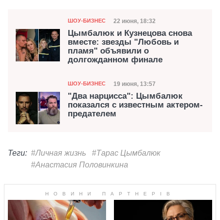
Категория
Дата публикации
22 июня, 18:32
ШОУ-БИЗНЕС
Цымбалюк и Кузнецова снова
вместе: звезды "Любовь и
пламя" объявили о
долгожданном финале
Категория
Дата публикации
19 июня, 13:57
ШОУ-БИЗНЕС
"Два нарцисса": Цымбалюк
показался с известным актером-
предателем
Теги:
#Личная жизнь
#Тарас Цымбалюк
#Анастасия Половинкина