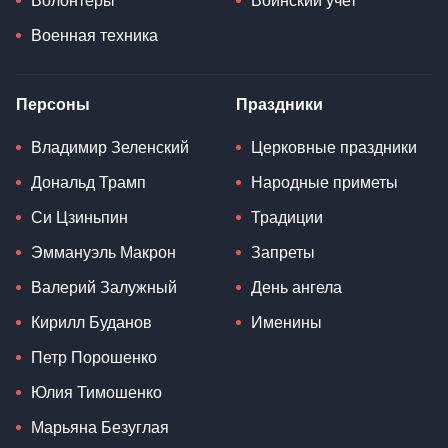
Волонтеры
Воинский учет
Военная техника
Персоны
Праздники
Владимир Зеленский
Церковные праздники
Дональд Трамп
Народные приметы
Си Цзиньпин
Традиции
Эммануэль Макрон
Запреты
Валерий Залужный
День ангела
Кирилл Буданов
Именины
Петр Порошенко
Юлия Тимошенко
Марьяна Безуглая