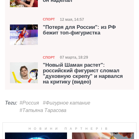
он наделал
Категория
Дата публикации
12 мая, 14:57
СПОРТ
"Потеря для России": из РФ
бежит топ-фигуристка
Категория
Дата публикации
07 марта, 18:29
СПОРТ
"Новый Шаман растет":
российский фигурист сломал
"духовную скрепу" и нарвался
на критику (видео)
Теги:
#Россия
#Фигурное катание
#Татьяна Тарасова