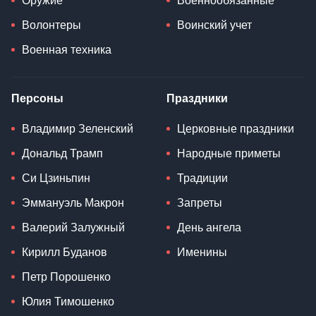
Оружие
Военнообязанные
Волонтеры
Воинский учет
Военная техника
Персоны
Праздники
Владимир Зеленский
Церковные праздники
Дональд Трамп
Народные приметы
Си Цзиньпин
Традиции
Эммануэль Макрон
Запреты
Валерий Залужный
День ангела
Кирилл Буданов
Именины
Петр Порошенко
Юлия Тимошенко