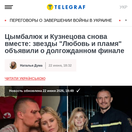
УКР
ПЕРЕГОВОРЫ О ЗАВЕРШЕНИИ ВОЙНЫ В УКРАИНЕ
КОН
Цымбалюк и Кузнецова снова
вместе: звезды "Любовь и пламя"
объявили о долгожданном финале
Наталья Дума
22 июня, 18:32
Автор
Дата публикации
ЧИТАТИ УКРАЇНСЬКОЮ
А
Новость обновлена 22 июня 2026, 18:49