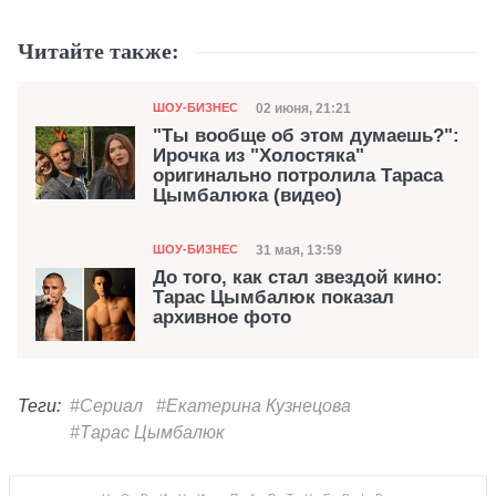
Читайте также:
Категория
Дата публикации
02 июня, 21:21
ШОУ-БИЗНЕС
"Ты вообще об этом думаешь?":
Ирочка из "Холостяка"
оригинально потролила Тараса
Цымбалюка (видео)
Категория
Дата публикации
31 мая, 13:59
ШОУ-БИЗНЕС
До того, как стал звездой кино:
Тарас Цымбалюк показал
архивное фото
Теги:
#Сериал
#Екатерина Кузнецова
#Тарас Цымбалюк