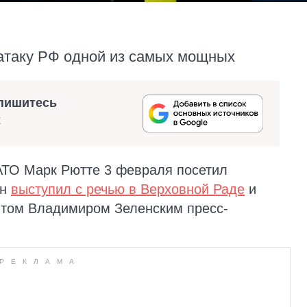
атаку РФ одной из самых мощных
пишитесь
х
АТО Марк Рютте 3 февраля посетил
он
выступил с речью в Верховной Раде
и
нтом Владимиром Зеленским пресс-