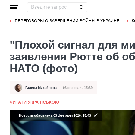
Популярные запросы
Мариуполь
Донбасс
Зеленский
ПЕРЕГОВОРЫ О ЗАВЕРШЕНИИ ВОЙНЫ В УКРАИНЕ
К
"Плохой сигнал для м
заявления Рютте об об
НАТО (фото)
Галина Михайлова
03 февраля, 15:39
Автор
Дата публикации
ЧИТАТИ УКРАЇНСЬКОЮ
Новость обновлена 03 февраля 2026, 15:43