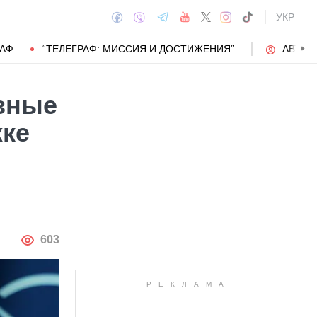
УКР
РАФ
“ТЕЛЕГРАФ: МИССИЯ И ДОСТИЖЕНИЯ”
АВТОР
авные
жке
АВТОР
603