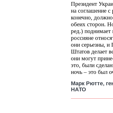
Президент Украи
на соглашение с
конечно, должн
обеих сторон. Но
ред.) поднимает 
россияне относят
они серьезны, и
Штатов делает вс
они могут прине
это, были сдела
ночь – это был о
Марк Рютте, г
НАТО