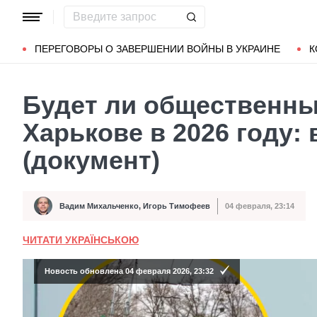
Популярные запросы
Мариуполь
Донбасс
Зеленский
ПЕРЕГОВОРЫ О ЗАВЕРШЕНИИ ВОЙНЫ В УКРАИНЕ
К
Будет ли общественны
Харькове в 2026 году: 
(документ)
Вадим Михальченко
,
Игорь Тимофеев
04 февраля, 23:14
Автор
Дата публикации
ЧИТАТИ УКРАЇНСЬКОЮ
Новость обновлена 04 февраля 2026, 23:32