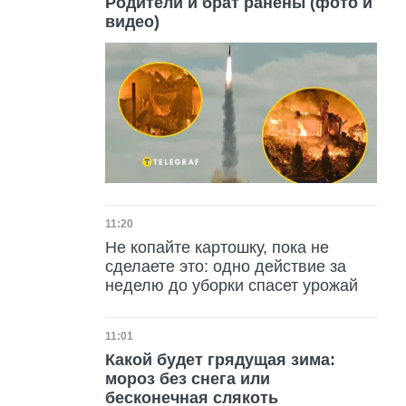
Родители и брат ранены (фото и
видео)
Дата публикации
11:20
Не копайте картошку, пока не
сделаете это: одно действие за
неделю до уборки спасет урожай
Дата публикации
11:01
Какой будет грядущая зима:
мороз без снега или
бесконечная слякоть