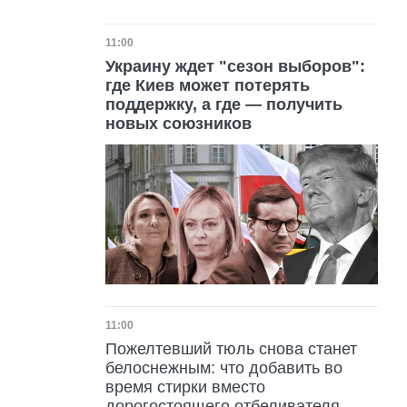
Дата публикации
11:00
Украину ждет "сезон выборов":
где Киев может потерять
поддержку, а где — получить
новых союзников
Дата публикации
11:00
Пожелтевший тюль снова станет
белоснежным: что добавить во
время стирки вместо
дорогостоящего отбеливателя