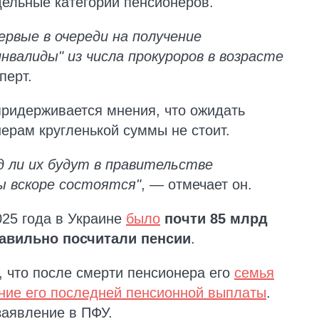
ельные категории пенсионеров.
ервые в очереди на получение
нвалиды" из числа прокуроров в возрасте
перт.
ридерживается мнения, что ожидать
рам кругленькой суммы не стоит.
д ли их будут в правительстве
ы вскоре состоятся"
, — отмечает он.
025 года в Украине
было
почти 85 млрд
равильно посчитали пенсии
.
, что после смерти пенсионера его
семья
ние его последней пенсионной выплаты
.
заявление в ПФУ.