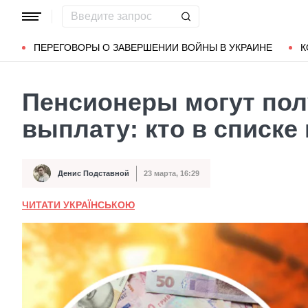
Популярные запросы
Мариуполь
Донбасс
Зеленский
ПЕРЕГОВОРЫ О ЗАВЕРШЕНИИ ВОЙНЫ В УКРАИНЕ
К
Пенсионеры могут по
выплату: кто в списке
Денис Подставной
23 марта, 16:29
Автор
Дата публикации
ЧИТАТИ УКРАЇНСЬКОЮ