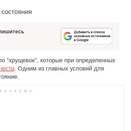
т состояния
пишитесь
х
о "хрущевок", которые при определенных
нести
. Одним из главных условий для
тояние.