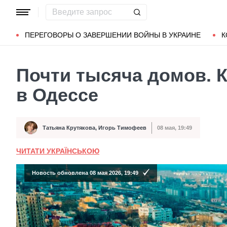
Популярные запросы
Мариуполь
Донбасс
Зеленский
ПЕРЕГОВОРЫ О ЗАВЕРШЕНИИ ВОЙНЫ В УКРАИНЕ
К
Почти тысяча домов. К
в Одессе
Татьяна Крутякова
,
Игорь Тимофеев
08 мая, 19:49
Автор
Дата публикации
ЧИТАТИ УКРАЇНСЬКОЮ
Новость обновлена 08 мая 2026, 19:49