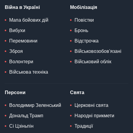
Війна в Україні
Мобілізація
Мапа бойових дій
Повістки
Вибухи
Бронь
Перемовини
Відстрочка
Зброя
Військовозобов'язані
Волонтери
Військовий облік
Військова техніка
Персони
Свята
Володимир Зеленський
Церковні свята
Дональд Трамп
Народні прикмети
Сі Цзіньпін
Традиції