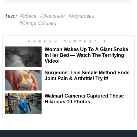
Теги:
#Одеса
#Знесення
#Хрущовки
#Старі будинки