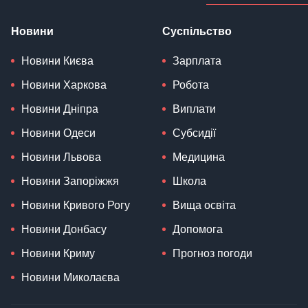
Новини
Суспільство
Новини Києва
Зарплата
Новини Харкова
Робота
Новини Дніпра
Виплати
Новини Одеси
Субсидії
Новини Львова
Медицина
Новини Запоріжжя
Школа
Новини Кривого Рогу
Вища освіта
Новини Донбасу
Допомога
Новини Криму
Прогноз погоди
Новини Миколаєва