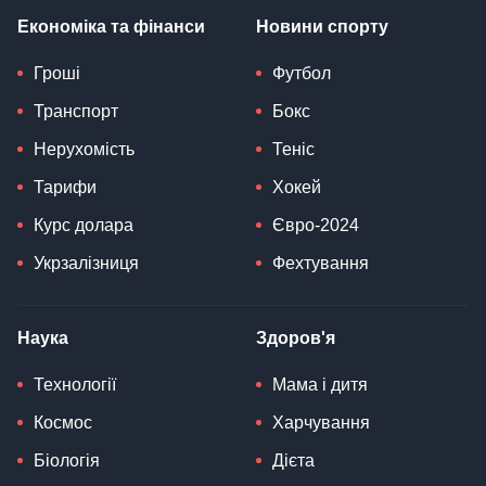
Економіка та фінанси
Новини спорту
Гроші
Футбол
Транспорт
Бокс
Нерухомість
Теніс
Тарифи
Хокей
Курс долара
Євро-2024
Укрзалізниця
Фехтування
Наука
Здоров'я
Технології
Мама і дитя
Космос
Харчування
Біологія
Дієта