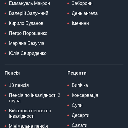
Еммануель Макрон
Заборони
Валерій Залужний
День ангела
Кирило Буданов
Іменини
Петро Порошенко
Мар'яна Безугла
Юлія Свириденко
Пенсія
Рецепти
13 пенсія
Випічка
Пенсія по інвалідності 2
Консервація
група
Супи
Військова пенсія по
Десерти
інвалідності
Салати
Мінімальна пенсія