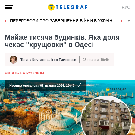
РУС
ПЕРЕГОВОРИ ПРО ЗАВЕРШЕННЯ ВІЙНИ В УКРАЇНІ
КОН
Майже тисяча будинків. Яка доля
чекає "хрущовки" в Одесі
Тетяна Крутякова
,
Ігор Тимофєєв
08 травня, 19:49
Автор
Дата публікації
ЧИТАТЬ НА РУССКОМ
А
Новина оновлена 08 травня 2026, 19:49