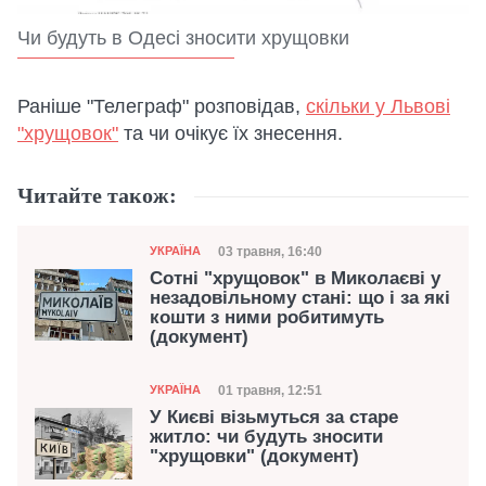
Чи будуть в Одесі зносити хрущовки
Раніше "Телеграф" розповідав,
скільки у Львові
"хрущовок"
та чи очікує їх знесення.
Читайте також:
Категорія
Дата публікації
03 травня, 16:40
УКРАЇНА
Сотні "хрущовок" в Миколаєві у
незадовільному стані: що і за які
кошти з ними робитимуть
(документ)
Категорія
Дата публікації
01 травня, 12:51
УКРАЇНА
У Києві візьмуться за старе
житло: чи будуть зносити
"хрущовки" (документ)