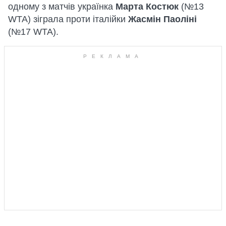
одному з матчів українка
Марта Костюк
(№13
WTA) зіграла проти італійки
Жасмін Паоліні
(№17 WTA).