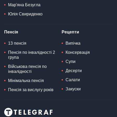
Мар'яна Безугла
Юлія Свириденко
Пенсія
Рецепти
13 пенсія
Випічка
Пенсія по інвалідності 2
Консервація
група
Супи
Військова пенсія по
Десерти
інвалідності
Салати
Мінімальна пенсія
Закуски
Пенсія за вислугу років