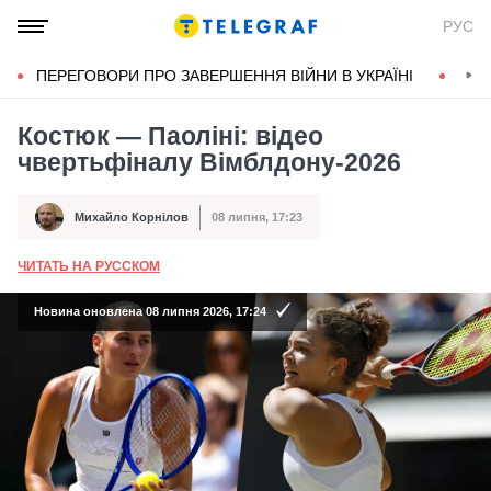
РУС
ПЕРЕГОВОРИ ПРО ЗАВЕРШЕННЯ ВІЙНИ В УКРАЇНІ
КОН
Костюк — Паоліні: відео
чвертьфіналу Вімблдону-2026
Михайло Корнілов
08 липня, 17:23
Автор
Дата публікації
ЧИТАТЬ НА РУССКОМ
А
Новина оновлена 08 липня 2026, 17:24