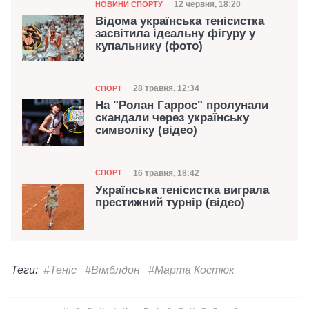
Категорія
Дата публікації
12 червня, 18:20
НОВИНИ СПОРТУ
Відома українська тенісистка
засвітила ідеальну фігуру у
купальнику (фото)
Категорія
Дата публікації
28 травня, 12:34
СПОРТ
На "Ролан Гаррос" пролунали
скандали через українську
символіку (відео)
Категорія
Дата публікації
16 травня, 18:42
СПОРТ
Українська тенісистка виграла
престижний турнір (відео)
Теги:
#Теніс
#Вімблдон
#Марта Костюк