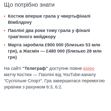
Що потрібно знати
Костюк вперше грала у чвертьфіналі
Вімблдону
Паоліні два роки тому грала у фіналі
трав’яного мейджору
Марта заробила £900 000 (близько 53 млн
грн), а Жасмін — £480 000 (близько 28 млн
грн)
На сайті
"Телеграф"
доступне повне
відео
матчу Костюк — Паоліні від YouTube-каналу
"Суспільне Спорт". Гра завершилася перемогою
українки з рахунком 6:3, 6:2.