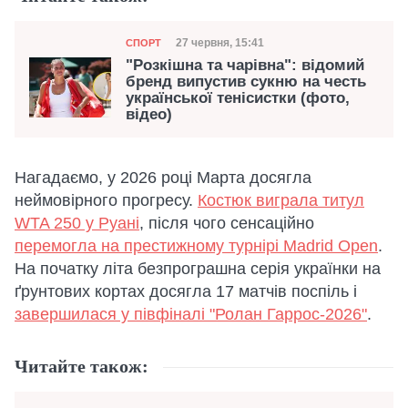
Категорія
Дата публікації
27 червня, 15:41
СПОРТ
"Розкішна та чарівна": відомий
бренд випустив сукню на честь
української тенісистки (фото,
відео)
Нагадаємо, у 2026 році Марта досягла
неймовірного прогресу.
Костюк виграла титул
WTA 250 у Руані
, після чого сенсаційно
перемогла на престижному турнірі Madrid Open
.
На початку літа безпрограшна серія українки на
ґрунтових кортах досягла 17 матчів поспіль і
завершилася у півфіналі "Ролан Гаррос-2026"
.
Читайте також: