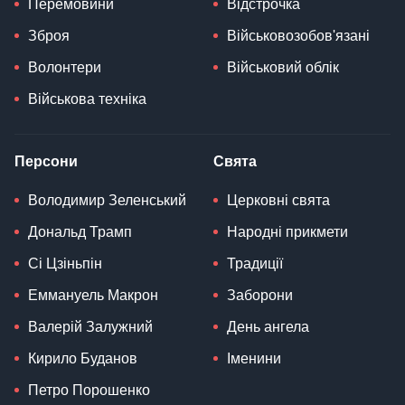
Перемовини
Відстрочка
Зброя
Військовозобов'язані
Волонтери
Військовий облік
Військова техніка
Персони
Свята
Володимир Зеленський
Церковні свята
Дональд Трамп
Народні прикмети
Сі Цзіньпін
Традиції
Еммануель Макрон
Заборони
Валерій Залужний
День ангела
Кирило Буданов
Іменини
Петро Порошенко