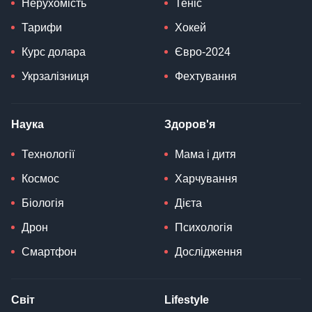
Нерухомість
Теніс
Тарифи
Хокей
Курс долара
Євро-2024
Укрзалізниця
Фехтування
Наука
Здоров'я
Технології
Мама і дитя
Космос
Харчування
Біологія
Дієта
Дрон
Психологія
Смартфон
Дослідження
Світ
Lifestyle