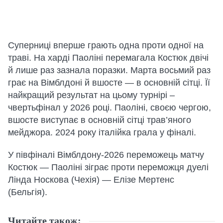
Суперниці вперше грають одна проти одної на
траві. На харді Паоліні перемагала Костюк двічі
й лише раз зазнала поразки. Марта восьмий раз
грає на Вімблдоні й вшосте — в основній сітці. Її
найкращий результат на цьому турнірі –
чвертьфінал у 2026 році. Паоліні, своєю чергою,
вшосте виступає в основній сітці трав’яного
мейджора. 2024 року італійка грала у фіналі.
У півфіналі Вімблдону-2026 переможець матчу
Костюк — Паоліні зіграє проти переможця дуелі
Лінда Носкова (Чехія) — Елізе Мертенс
(Бельгія).
Читайте також: