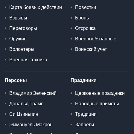
Карта боевых действий
Повестки
Взрывы
Бронь
Переговоры
Отсрочка
Оружие
Военнообязанные
Волонтеры
Воинский учет
Военная техника
Персоны
Праздники
Владимир Зеленский
Церковные праздники
Дональд Трамп
Народные приметы
Си Цзиньпин
Традиции
Эммануэль Макрон
Запреты