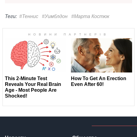
Теги:
#Теннис
#Уимблдон
#Марта Костюк