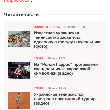
Гаррос-2026"
.
Читайте также:
Категория
Дата публикации
12 июня, 18:20
НОВОСТИ СПОРТА
Известная украинская
теннисистка засветила
идеальную фигуру в купальнике
(фото)
Категория
Дата публикации
28 мая, 12:34
СПОРТ
На "Ролан Гаррос" прогремели
скандалы из-за украинской
символики (видео)
Категория
Дата публикации
16 мая, 18:42
СПОРТ
Украинская теннисистка
выиграла престижный турнир
(видео)