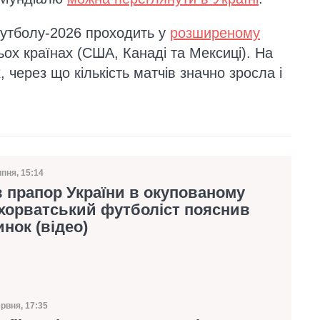
футболу-2026 проходить у
розширеному
ьох країнах (США, Канаді та Мексиці). На
 через що кількість матчів значно зросла і
.
ипня, 15:14
а публікації
 прапор України в окупованому
хорватський футболіст пояснив
инок (відео)
ервня, 17:35
а публікації