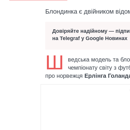
Блондинка є двійником відо
Довіряйте надійному — підп
на Telegraf у Google Новинах
Ш
ведська модель та бл
чемпіонату світу з фут
про норвежця
Ерлінга Голанд