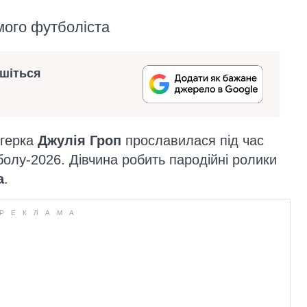
мого футболіста
ишіться
огерка
Джулія Гроп
прославилася під час
болу-2026. Дівчина робить пародійні ролики
а
.