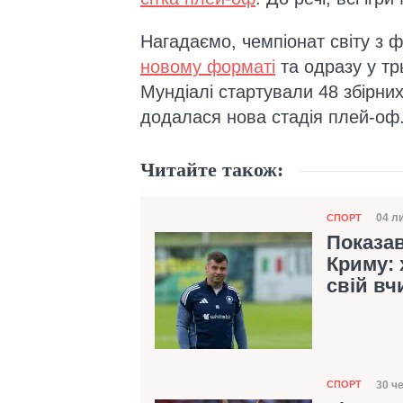
Нагадаємо, чемпіонат світу з 
новому форматі
та одразу у тр
Мундіалі стартували 48 збірних,
додалася нова стадія плей-оф
Читайте також:
Категорія
04 л
СПОРТ
Дат
Показав
Криму: 
свій вч
Категорія
30 ч
СПОРТ
Дат