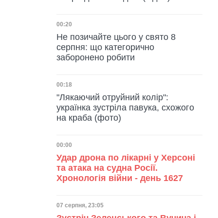
Дата публікації
00:20
Не позичайте цього у свято 8
серпня: що категорично
заборонено робити
Дата публікації
00:18
"Лякаючий отруйний колір":
українка зустріла павука, схожого
на краба (фото)
Дата публікації
00:00
Удар дрона по лікарні у Херсоні
та атака на судна Росії.
Хронологія війни - день 1627
Дата публікації
07 серпня, 23:05