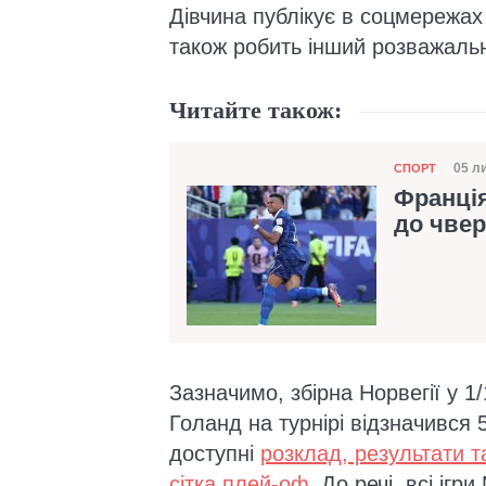
Дівчина публікує в соцмережах 
також робить інший розважальн
Читайте також:
Категорія
05 л
СПОРТ
Дат
Франці
до чвер
Зазначимо, збірна Норвегії у 1
Голанд на турнірі відзначився 
доступні
розклад, результати т
сітка плей-оф
. До речі, всі іг