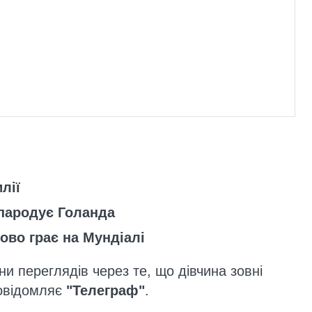
лії
пародує Голанда
во грає на Мундіалі
и переглядів через те, що дівчина зовні
повідомляє
"Телеграф"
.