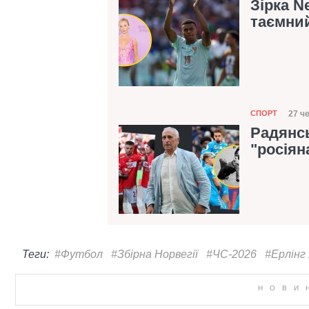
Зірка N
таємний
Категорія
27 ч
СПОРТ
Дат
Радянсь
"росія
Теги:
#Футбол
#Збірна Норвегії
#ЧС-2026
#Ерлінг