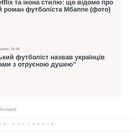
etflix та ікона стилю: що відомо про
 роман футболіста Мбаппе (фото)
ервня, 16:46
а публікації
кий футболіст назвав українців
нами з отруєною душею"
 Холанд