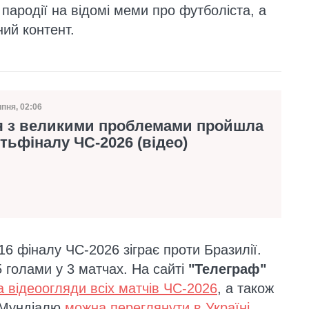
пародії на відомі меми про футболіста, а
ий контент.
ипня, 02:06
а публікації
я з великими проблемами пройшла
тьфіналу ЧС-2026 (відео)
/16 фіналу ЧС-2026 зіграє проти Бразилії.
5 голами у 3 матчах. На сайті
"Телеграф"
а відеоогляди всіх матчів ЧС-2026
, а також
ри Мундіалю
можна переглянути в Україні
.