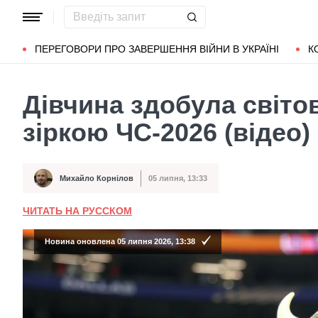
Популярні запити
Маріуполь
Донбас
Зеленський
Л
ПЕРЕГОВОРИ ПРО ЗАВЕРШЕННЯ ВІЙНИ В УКРАЇНІ
К
Дівчина здобула світов
зіркою ЧС-2026 (відео)
Михайло Корнілов
05 липня, 13:33
Автор
Дата публікації
ЧИТАТЬ НА РУССКОМ
Новина оновлена 05 липня 2026, 13:38