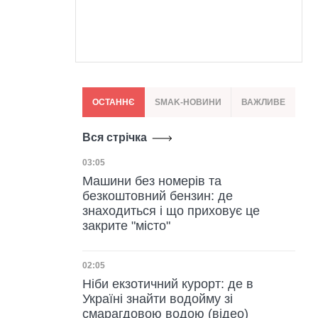
ОСТАННЄ
SMAK-НОВИНИ
ВАЖЛИВЕ
Вся стрічка
Дата публікації
03:05
Машини без номерів та
безкоштовний бензин: де
знаходиться і що приховує це
закрите "місто"
Дата публікації
02:05
Ніби екзотичний курорт: де в
Україні знайти водойму зі
смарагдовою водою (відео)