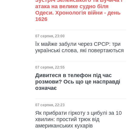
Зустріч Зеленського та Вучича і
атака на велике судно біля
Одеси. Хронологія війни - день
1626
Дата публікації
07 серпня, 23:00
Їх майже забули через СРСР: три
українські слова, які повертаються
Дата публікації
07 серпня, 22:55
Дивитеся в телефон під час
розмови? Ось що це насправді
означає
Дата публікації
07 серпня, 22:23
Як прибрати гіркоту з цибулі за 10
хвилин: простий трюк від
американських кухарів