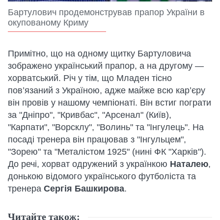
Бартулович продемонстрував прапор України в
окупованому Криму
Примітно, що на одному щитку Бартуловича
зображено український прапор, а на другому —
хорватський. Річ у тім, що Младен тісно
пов’язаний з Україною, адже майже всю кар’єру
він провів у нашому чемпіонаті. Він встиг пограти
за "Дніпро", "Кривбас", "Арсенал" (Київ),
"Карпати", "Ворсклу", "Волинь" та "Інгулець". На
посаді тренера він працював з "Інгульцем",
"Зорею" та "Металістом 1925" (нині ФК "Харків").
До речі, хорват одружений з українкою
Наталею
,
донькою відомого українського футболіста та
тренера
Сергія Башкирова
.
Читайте також: