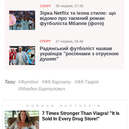
Категорія
Дата публікації
30 червня, 17:35
СПОРТ
Зірка Netflix та ікона стилю: що
відомо про таємний роман
футболіста Мбаппе (фото)
Категорія
Дата публікації
27 червня, 16:46
СПОРТ
Радянський футболіст назвав
українців "росіянами з отруєною
душею"
Теги:
#Футбол
#ФК Карпати
#ФК Таврія
#Младен Бартулович