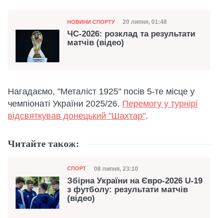
Категорія
Дата публікації
20 липня, 01:48
НОВИНИ СПОРТУ
ЧС-2026: розклад та результати
матчів (відео)
Нагадаємо, "Металіст 1925" посів 5-те місце у
чемпіонаті України 2025/26.
Перемогу у турнірі
відсвяткував донецький "Шахтар"
.
Читайте також:
Категорія
Дата публікації
08 липня, 23:10
СПОРТ
Збірна України на Євро-2026 U-19
з футболу: результати матчів
(відео)