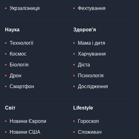
Укрзалізниця
Фехтування
Наука
Здоров'я
Технології
Мама і дитя
Космос
Харчування
Біологія
Дієта
Дрон
Психологія
Смартфон
Дослідження
Світ
Lifestyle
Новини Європи
Гороскоп
Новини США
Споживач