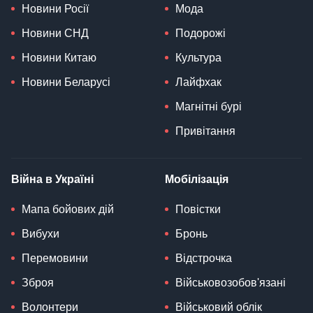
Новини Росії
Мода
Новини СНД
Подорожі
Новини Китаю
Культура
Новини Беларусі
Лайфхак
Магнітні бурі
Привітання
Війна в Україні
Мобілізація
Мапа бойових дій
Повістки
Вибухи
Бронь
Перемовини
Відстрочка
Зброя
Військовозобов'язані
Волонтери
Військовий облік