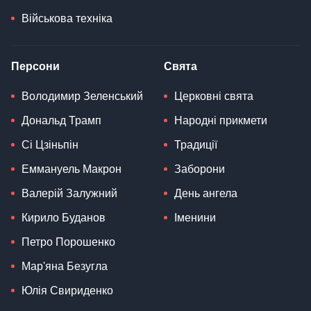
Військова техніка
Персони
Свята
Володимир Зеленський
Церковні свята
Дональд Трамп
Народні прикмети
Сі Цзіньпін
Традиції
Еммануель Макрон
Заборони
Валерій Залужний
День ангела
Кирило Буданов
Іменини
Петро Порошенко
Мар'яна Безугла
Юлія Свириденко