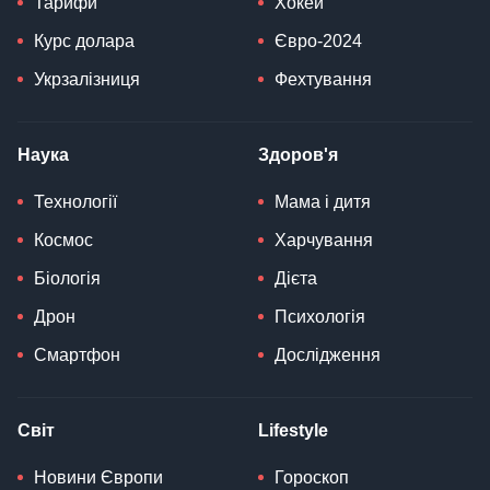
Тарифи
Хокей
Курс долара
Євро-2024
Укрзалізниця
Фехтування
Наука
Здоров'я
Технології
Мама і дитя
Космос
Харчування
Біологія
Дієта
Дрон
Психологія
Смартфон
Дослідження
Світ
Lifestyle
Новини Європи
Гороскоп