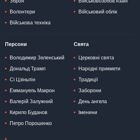
Зброя
Військовозобов'язані
Волонтери
Військовий облік
Військова техніка
Персони
Свята
Володимир Зеленський
Церковні свята
Дональд Трамп
Народні прикмети
Сі Цзіньпін
Традиції
Еммануель Макрон
Заборони
Валерій Залужний
День ангела
Кирило Буданов
Іменини
Петро Порошенко