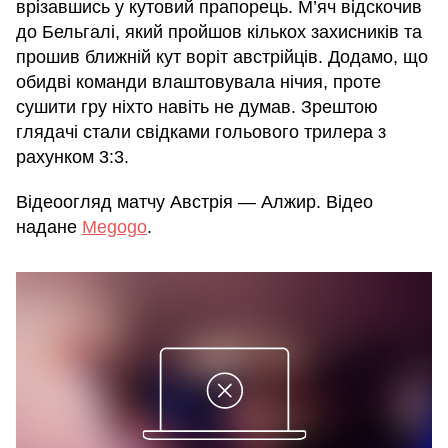
врізавшись у кутовий прапорець. М’яч відскочив
до Бельгалі, який пройшов кількох захисників та
прошив ближній кут воріт австрійців. Додамо, що
обидві команди влаштовувала нічия, проте
сушити гру ніхто навіть не думав. Зрештою
глядачі стали свідками гольового трилера з
рахунком 3:3.
Відеоогляд матчу Австрія — Алжир. Відео
надане
Megogo
.