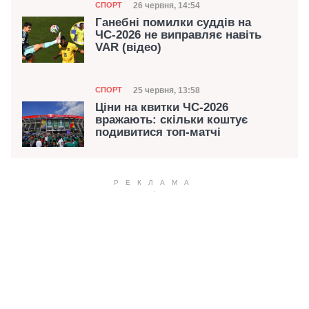
Категорія
Дата публікації
26 червня, 14:54
СПОРТ
Ганебні помилки суддів на
ЧС-2026 не виправляє навіть
VAR (відео)
Категорія
Дата публікації
25 червня, 13:58
СПОРТ
Ціни на квитки ЧС-2026
вражають: скільки коштує
подивитися топ-матчі