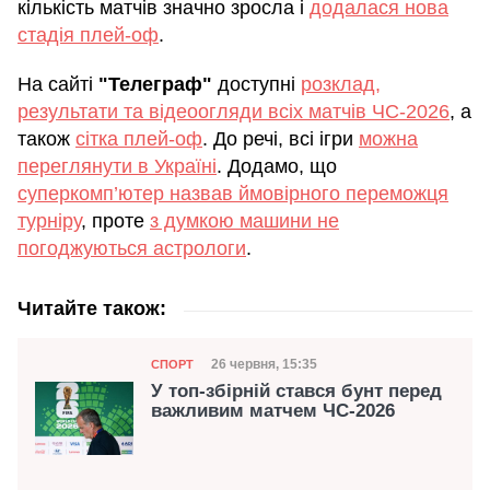
кількість матчів значно зросла і
додалася нова
стадія плей-оф
.
На сайті
"Телеграф"
доступні
розклад,
результати та відеоогляди всіх матчів ЧС-2026
, а
також
сітка плей-оф
. До речі, всі ігри
можна
переглянути в Україні
. Додамо, що
суперкомп’ютер назвав ймовірного переможця
турніру
, проте
з думкою машини не
погоджуються астрологи
.
Читайте також:
Категорія
Дата публікації
26 червня, 15:35
СПОРТ
У топ-збірній стався бунт перед
важливим матчем ЧС-2026