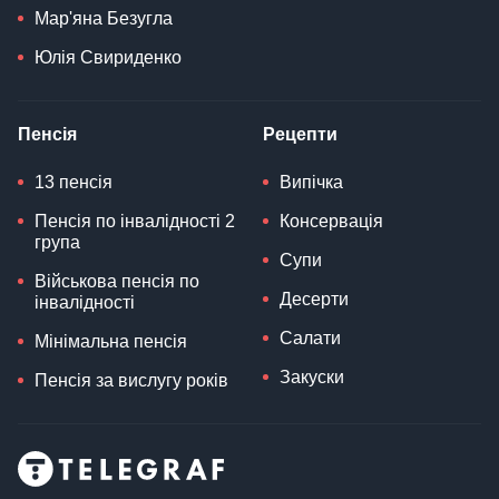
Мар'яна Безугла
Юлія Свириденко
Пенсія
Рецепти
13 пенсія
Випічка
Пенсія по інвалідності 2
Консервація
група
Супи
Військова пенсія по
Десерти
інвалідності
Салати
Мінімальна пенсія
Закуски
Пенсія за вислугу років