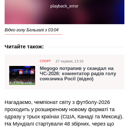
Відео голу Бельгалі з 03:04
Читайте також:
Категорія
Дата публікації
27 червня, 13:16
СПОРТ
Megogo потрапив у скандал на
ЧС-2026: коментатор радів голу
союзника Росії (відео)
Нагадаємо, чемпіонат світу з футболу-2026
проходить у розширеному новому форматі та
одразу у трьох країнах (США, Канаді та Мексиці).
На Мундіалі стартували 48 збірних, через що