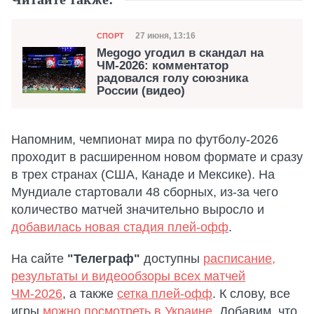
Категория
Дата публикации
27 июня, 13:16
СПОРТ
Megogo угодил в скандал на
ЧМ-2026: комментатор
радовался голу союзника
России (видео)
Напомним, чемпионат мира по футболу-2026
проходит в расширенном новом формате и сразу
в трех странах (США, Канаде и Мексике). На
Мундиале стартовали 48 сборных, из-за чего
количество матчей значительно выросло и
добавилась новая стадия плей-офф
.
На сайте
"Телеграф"
доступны
расписание,
результаты и видеообзоры всех матчей
ЧМ-2026
, а также
сетка плей-офф
. К слову, все
игры
можно посмотреть в Украине
. Добавим, что