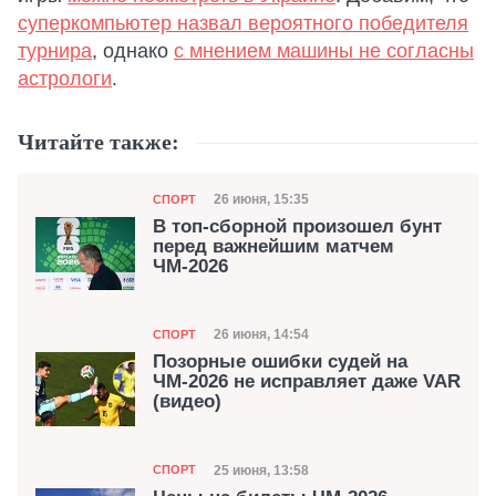
суперкомпьютер назвал вероятного победителя
турнира
, однако
с мнением машины не согласны
астрологи
.
Читайте также:
Категория
Дата публикации
26 июня, 15:35
СПОРТ
В топ-сборной произошел бунт
перед важнейшим матчем
ЧМ-2026
Категория
Дата публикации
26 июня, 14:54
СПОРТ
Позорные ошибки судей на
ЧМ-2026 не исправляет даже VAR
(видео)
Категория
Дата публикации
25 июня, 13:58
СПОРТ