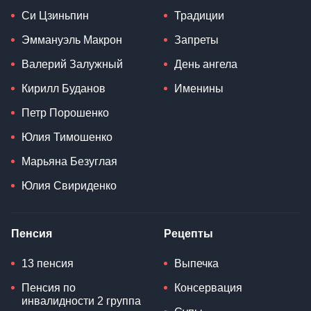
Си Цзиньпин
Традиции
Эммануэль Макрон
Запреты
Валерий Залужный
День ангела
Кирилл Буданов
Именины
Петр Порошенко
Юлия Тимошенко
Марьяна Безуглая
Юлия Свириденко
Пенсия
Рецепты
13 пенсия
Выпечка
Пенсия по
Консервация
инвалидности 2 группа