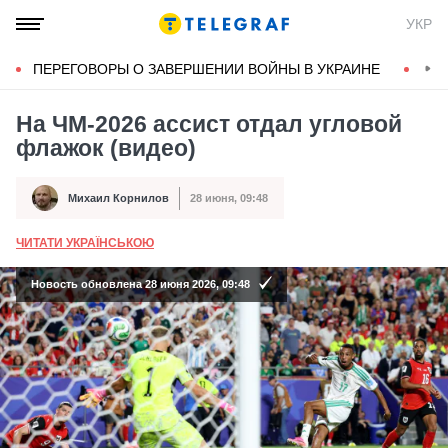
УКР
ПЕРЕГОВОРЫ О ЗАВЕРШЕНИИ ВОЙНЫ В УКРАИНЕ
КОН
На ЧМ-2026 ассист отдал угловой
флажок (видео)
Михаил Корнилов
28 июня, 09:48
Автор
Дата публикации
ЧИТАТИ УКРАЇНСЬКОЮ
А
Новость обновлена 28 июня 2026, 09:48