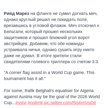
Рияд Марез
на фланге не сумел догнать мяч,
однако круглый решил не покидать поле,
врезавшись в угловой флажок. Мяч отскочил к
Бельгали, который прошел нескольких
защитников и прошил ближний угол ворот
австрийцев. Добавим, что обе команды
устраивала ничья, однако сушить игру никто
даже не думал. В итоге зрители стали
свидетелями голевого триллера со счетом 3:3.
"A corner flag assist in a World Cup game. This
tournament has it all."
For some, Rafik Belghali's equaliser for Algeria
against Austria may be the goal of the 2026 World
Cup...
#sstvi
#nolimit
pic.twitter.com/l5g4vnVuD8