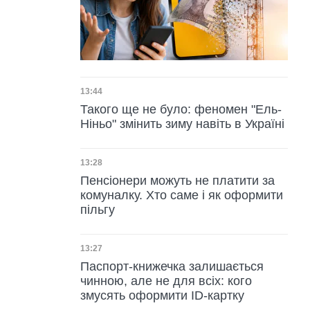
Дата публікації
13:44
Такого ще не було: феномен "Ель-
Ніньо" змінить зиму навіть в Україні
Дата публікації
13:28
Пенсіонери можуть не платити за
комуналку. Хто саме і як оформити
пільгу
Дата публікації
13:27
Паспорт-книжечка залишається
чинною, але не для всіх: кого
змусять оформити ID-картку