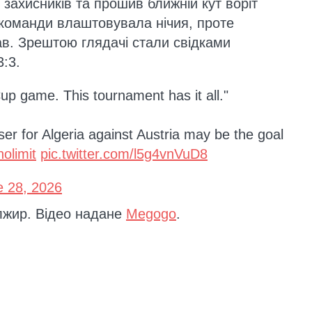
 захисників та прошив ближній кут воріт
 команди влаштовувала нічия, проте
мав. Зрештою глядачі стали свідками
:3.
Cup game. This tournament has it all."
ser for Algeria against Austria may be the goal
nolimit
pic.twitter.com/l5g4vnVuD8
e 28, 2026
лжир. Відео надане
Megogo
.