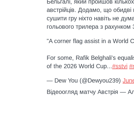
Бельгалі, який пройшов кількох
австрійців. Додамо, що обидві
сушити гру ніхто навіть не ду
гольового трилера з рахунком 3
"A corner flag assist in a World 
For some, Rafik Belghali's equali
of the 2026 World Cup...
#sstvi
#
— Dew You (@Dewyou239)
Jun
Відеоогляд матчу Австрія — А