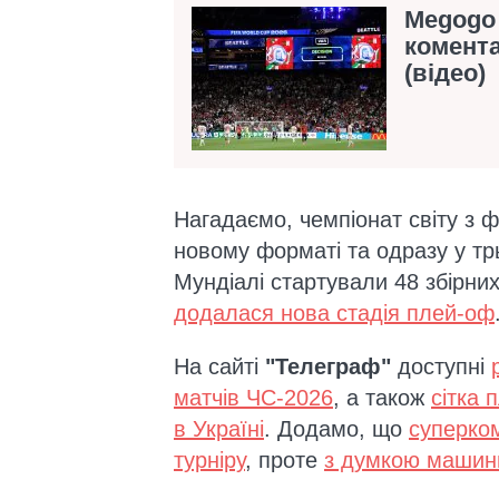
Megogo 
комента
(відео)
Нагадаємо, чемпіонат світу з
новому форматі та одразу у тр
Мундіалі стартували 48 збірних,
додалася нова стадія плей-оф
На сайті
"Телеграф"
доступні
матчів ЧС-2026
, а також
сітка 
в Україні
. Додамо, що
суперко
турніру
, проте
з думкою машини