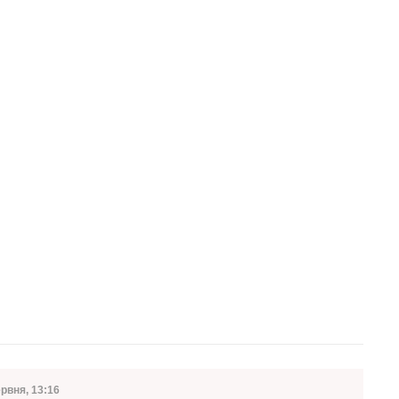
ервня, 13:16
а публікації