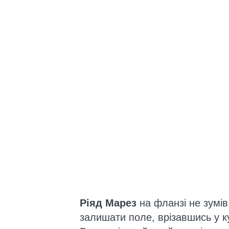
Ріяд Марез
на фланзі не зумів
залишати поле, врізавшись у к