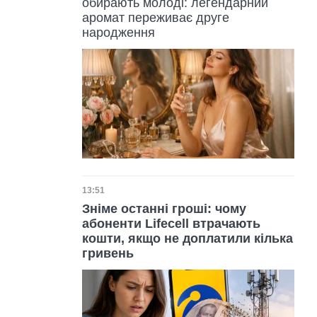
обирають молоді: легендарний
аромат переживає друге
народження
Дата публікації
13:51
Зніме останні гроші: чому
абоненти Lifecell втрачають
кошти, якщо не доплатили кілька
гривень