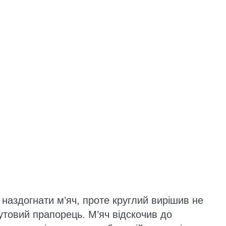
 наздогнати м’яч, проте круглий вирішив не
утовий прапорець. М’яч відскочив до