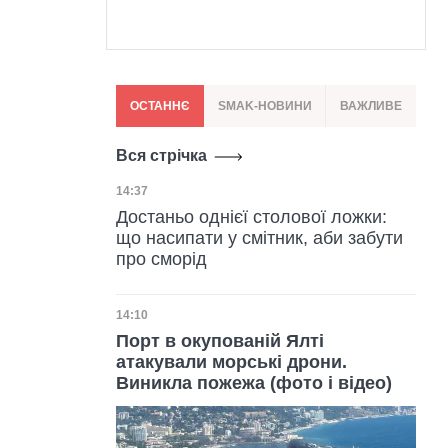
ОСТАННЄ
SMAK-НОВИНИ
ВАЖЛИВЕ
Вся стрічка
Дата публікації
14:37
Достаньо однієї столової ложки:
що насипати у смітник, аби забути
про сморід
Дата публікації
14:10
Порт в окупованій Ялті
атакували морські дрони.
Виникла пожежа (фото і відео)