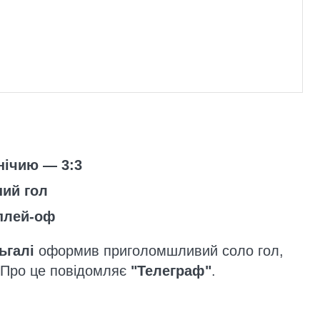
нічию — 3:3
ний гол
плей-оф
ьгалі
оформив приголомшливий соло гол,
. Про це повідомляє
"Телеграф"
.