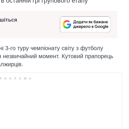
в останній грі групового етапу
ишіться
чі 3-го туру чемпіонату світу з футболу
я незвичайний момент. Кутовий прапорець
алжирців.