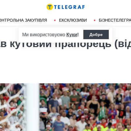
ендліз
Херсон
ОНТРОЛЬНА ЗАКУПІВЛЯ
ЕКСКЛЮЗИВИ
БІЗНЕСТЕЛЕГР
Ми використовуємо
Куки
!
Добре
ав кутовий прапорець (ві