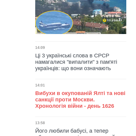
Дата публікації
14:09
Ці 3 українські слова в СРСР
намагалися "випалити" з пам'яті
українців: що вони означають
Дата публікації
14:01
Вибухи в окупованій Ялті та нові
санкції проти Москви.
Хронологія війни - день 1626
Дата публікації
13:58
Його любили бабусі, а тепер