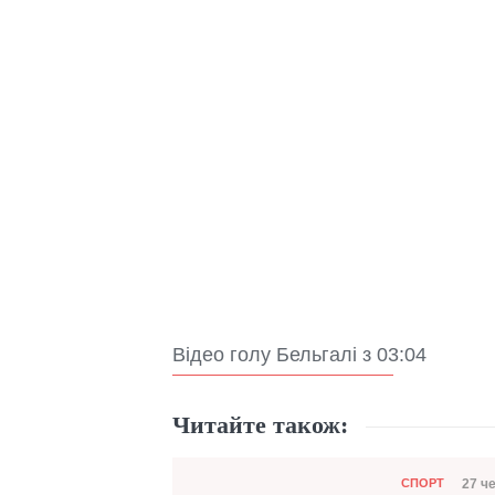
Відео голу Бельгалі з 03:04
Читайте також:
Категорія
27 ч
СПОРТ
Дат