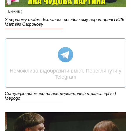
У першому таймі дісталося російському воротареві ПСЖ
Матвію Сафонову
Неможливо відобразити вміст. Переглянути у
Telegram
Ситуацію висміяли на альтернативній трансляції від
Megogo