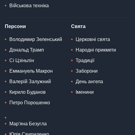
Військова техніка
Персони
Свята
Володимир Зеленський
Церковні свята
Дональд Трамп
Народні прикмети
Сі Цзіньпін
Традиції
Еммануель Макрон
Заборони
Валерій Залужний
День ангела
Кирило Буданов
Іменини
Петро Порошенко
Мар'яна Безугла
Юлія Свириденко