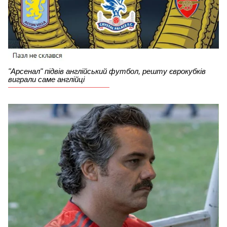
"Арсенал" підвів англійський футбол, решту єврокубків
виграли саме англійці