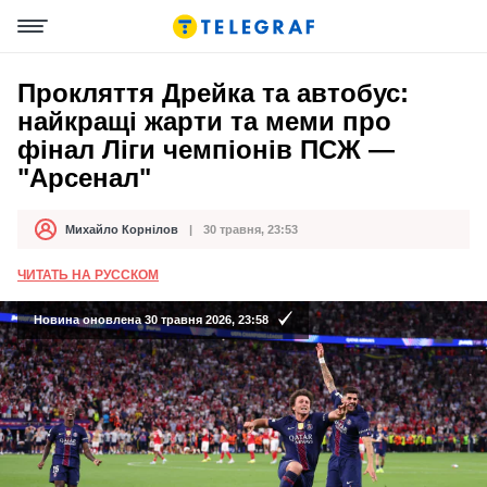
Прокляття Дрейка та автобус:
найкращі жарти та меми про
фінал Ліги чемпіонів ПСЖ —
"Арсенал"
Михайло Корнілов
30 травня, 23:53
Автор
Дата публікації
ЧИТАТЬ НА РУССКОМ
Новина оновлена 30 травня 2026, 23:58