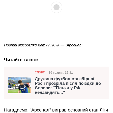
Повний відеоогляд матчу ПСЖ — "Арсенал"
Читайте також:
Категорія
Дата публікації
30 травня, 15:31
СПОРТ
Дружина футболіста збірної
Росії прозріла після поїздки до
Європи: "Тільки у РФ
ненавидять..."
Нагадаємо, "Арсенал" виграв основний етап Ліги