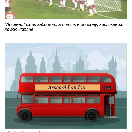
"Арсенал" після забитого м’яча сів в оборону, викликавши
хвилю жартів