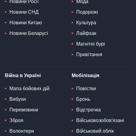
Новини Росії
Мода
Новини СНД
Подорожі
Новини Китаю
Культура
Новини Беларусі
Лайфхак
Магнітні бурі
Привітання
Війна в Україні
Мобілізація
Мапа бойових дій
Повістки
Вибухи
Бронь
Перемовини
Відстрочка
Зброя
Військовозобов'язані
Волонтери
Військовий облік