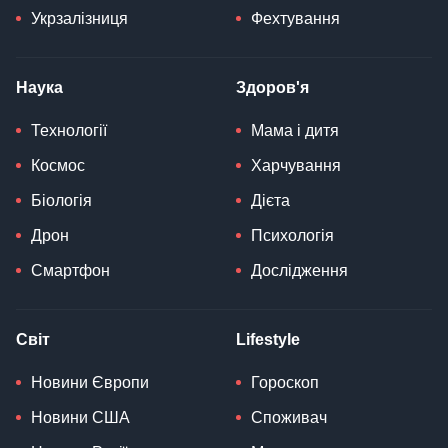
Укрзалізниця
Фехтування
Наука
Здоров'я
Технології
Мама і дитя
Космос
Харчування
Біологія
Дієта
Дрон
Психологія
Смартфон
Дослідження
Світ
Lifestyle
Новини Європи
Гороскоп
Новини США
Споживач