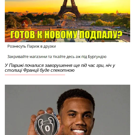
У Парижі почалися заворушення ще під час гри, ніч у
столиці Франції буде спекотною