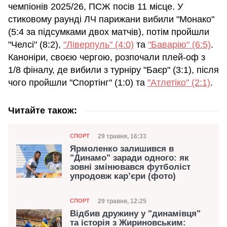
чемпіонів 2025/26, ПСЖ посів 11 місце. У
стиковому раунді ЛЧ парижани вибили "Монако"
(5:4 за підсумками двох матчів), потім пройшли
"Челсі" (8:2),
"Ліверпуль" (4:0)
та
"Баварію" (6:5)
.
Каноніри, своєю чергою, розпочали плей-оф з
1/8 фіналу, де вибили з турніру "Баєр" (3:1), після
чого пройшли "Спортінг" (1:0) та
"Атлетіко" (2:1)
.
Читайте також:
Категорія
Дата публікації
29 травня, 16:33
СПОРТ
Ярмоленко залишився в
"Динамо" заради одного: як
зовні змінювався футболіст
упродовж кар’єри (фото)
Категорія
Дата публікації
29 травня, 12:25
СПОРТ
Відбив дружину у "динамівця"
та історія з Жириновським: