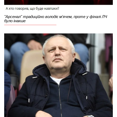
"Арсенал" традиційно володіє м’ячем, проте у фіналі ЛЧ
було інакше